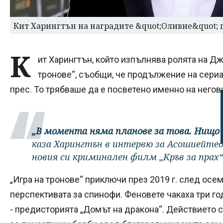
Кит Харингтън на наградите &quot;Оливие&quot; п
К
ит Харингтън, който изпълнява ролята на Дж
тронове“, съобщи, че продължение на сери
прес. То трябваше да е посветено именно на негов
„В момента няма планове за това. Нищо н
каза Харингтън в интервю за Асошиейте
новия си криминален филм „Кръв за прах“ (
„Игра на тронове“ приключи през 2019 г. след осем
перспективата за спинофи. Феновете чакаха три г
- предисторията „Домът на дракона“. Действието с