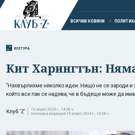
ВСИЧКИ НОВИНИ
ПОЛИТИК
КУЛТУРА
Кит Харингтън: Ням
"Нахвърлихме няколко идеи. Нищо не се зароди и за
който все пак се надява, че в бъдеще може да има
10 април 2024 г., 14:28 ч.
Клуб 'Z'
последна редакция 10 април 2024 г., 14:28 ч.