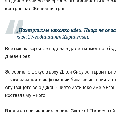
за династични борби сред благородническите семе
контрол над Железния трон.
„Нахвърлихме няколко идеи. Нищо не се за
каза 37-годишният Харингтън.
Все пак актьорът се надява в даден момент от бъ
дневен ред.
За сериал с фокус върху Джон Сноу за първи път се
Първоначалните информации бяха, че историята тр
случващото се с Джон - чието истинско име е Егон 
коствала му много.
В края на оригиналния сериал Game of Thrones той