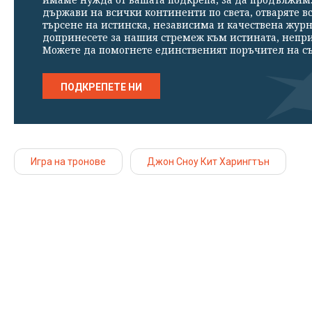
държави на всички континенти по света, отваряте в
търсене на истинска, независима и качествена жур
допринесете за нашия стремеж към истината, непр
Можете да помогнете единственият поръчител на съ
ПОДКРЕПЕТЕ НИ
Игра на тронове
Джон Сноу Кит Харингтън