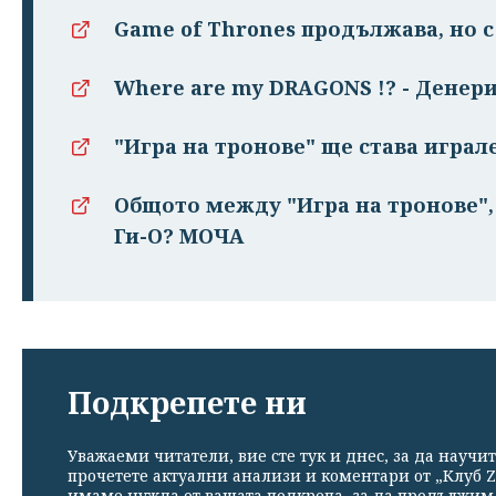
Game of Thrones продължава, но с
Where are my DRAGONS !? - Денер
"Игра на тронове" ще става играл
Общото между "Игра на тронове",
Ги-О? МОЧА
Подкрепете ни
Уважаеми читатели, вие сте тук и днес, за да научит
прочетете актуални анализи и коментари от „Клуб Z
имаме нужда от вашата подкрепа, за да продължим. 