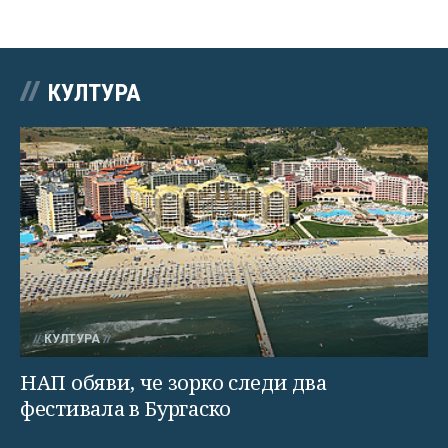
КУЛТУРА
КУЛТУРА
НАП обяви, че зорко следи два
фестивала в Бургаско