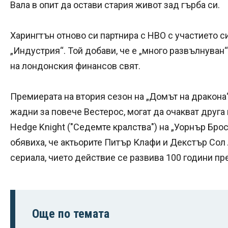
Вала в опит да остави стария живот зад гърба си.
Харингтън отново си партнира с HBO с участието с
„Индустрия“. Той добави, че е „много развълнуван“
на лондонския финансов свят.
Премиерата на втория сезон на „Домът на дракона“
жадни за повече Вестерос, могат да очакват друга
Hedge Knight ("Седемте кралства") на „Уорнър Бро
обявиха, че актьорите Питър Клафи и Декстър Сол 
сериала, чието действие се развива 100 години пре
Още по темата