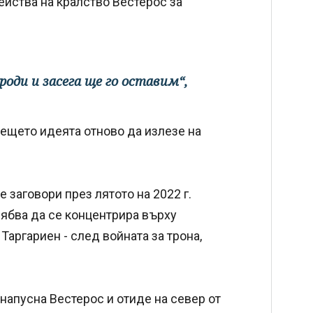
йства на кралство Вестерос за
роди и засега ще го оставим“,
дещето идеята отново да излезе на
 заговори през лятото на 2022 г.
ябва да се концентрира върху
Таргариен - след войната за трона,
 напусна Вестерос и отиде на север от