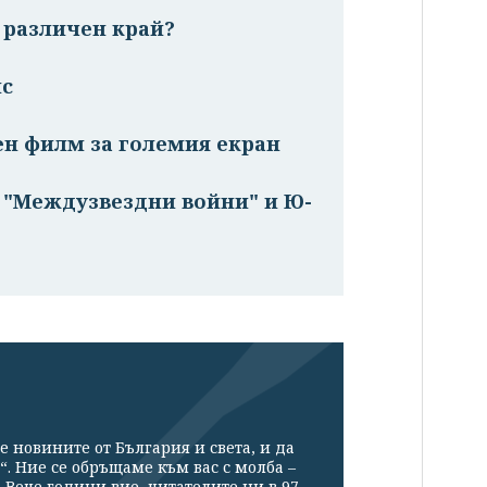
 различен край?
ис
ен филм за големия екран
 "Междузвездни войни" и Ю-
е новините от България и света, и да
“. Ние се обръщаме към вас с молба –
Вече години вие, читателите ни в 97