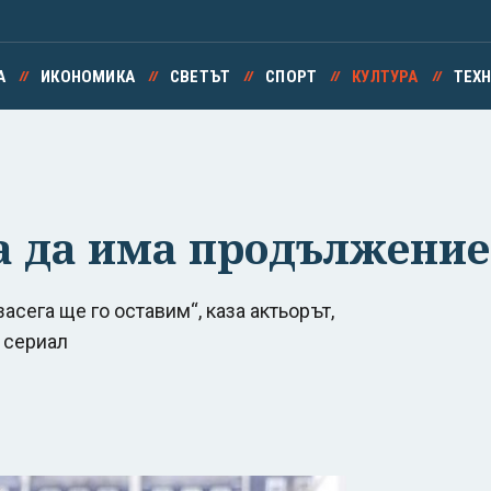
А
ИКОНОМИКА
СВЕТЪТ
СПОРТ
КУЛТУРА
ТЕХ
а да има продължение
сега ще го оставим“, каза актьорът,
 сериал