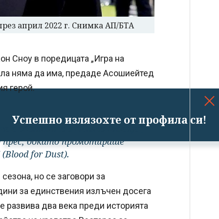
рез април 2022 г. Снимка АП/БТА
он Сноу в поредицата „Игра на
ала няма да има, предаде Асошиейтед
ия герой.
Успешно излязохте от профила си!
е е обсъждано в близко бъдеще“,
д прес, докато промотираше
Blood for Dust).
 сезона, но се заговори за
одини за единствения излъчен досега
е развива два века преди историята