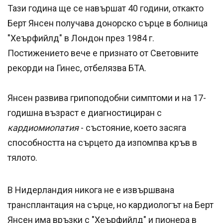
Тази година ще се навършат 40 години, откакто
Берт Янсен получава донорско сърце в болница
"Хеърфийлд" в Лондон през 1984 г.
Постижението вече е признато от Световните
рекорди на Гинес, отбелязва БТА.
Янсен развива грипоподобни симптоми и на 17-
годишна възраст е диагностициран с
кардиомиопатия
- състояние, което засяга
способността на сърцето да изпомпва кръв в
тялото.
В Нидерландия никога не е извършвана
трансплантация на сърце, но кардиологът на Берт
Янсен има връзки с "Хеърфийлд" и пионера в