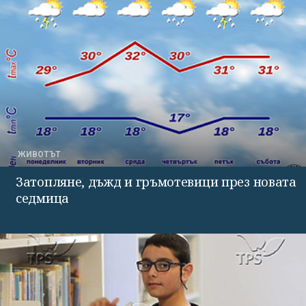
ЖИВОТЪТ
Затопляне, дъжд и гръмотевици през новата
седмица