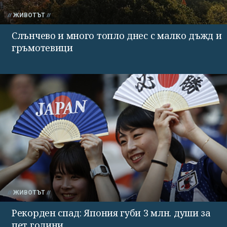
ЖИВОТЪТ
Слънчево и много топло днес с малко дъжд и
гръмотевици
ЖИВОТЪТ
Рекорден спад: Япония губи 3 млн. души за
пет години