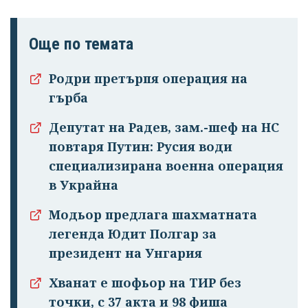
Още по темата
Родри претърпя операция на
гърба
Депутат на Радев, зам.-шеф на НС
повтаря Путин: Русия води
специализирана военна операция
в Украйна
Модьор предлага шахматната
легенда Юдит Полгар за
президент на Унгария
Хванат е шофьор на ТИР без
Успешно
точки, с 37 акта и 98 фиша