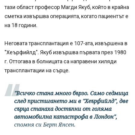
тази област професор Магди Якуб, който в крайна
сметка извършва операцията, когато пациентът е
на 18 години.
Неговата трансплантация е 107-ата, извършена в
"Хеърфийлд". Якуб извършва първата през 1980
г. Оттогава в болницата са направени хиляди
трансплантации на сърце.
"Всичко стана много бързо. Само седмица
след пристигането ми в "Хеърфийлд", две
сърца станаха достъпни от голяма
автомобилна катастрофа в Лондон",
спомня си Берт Янсен.