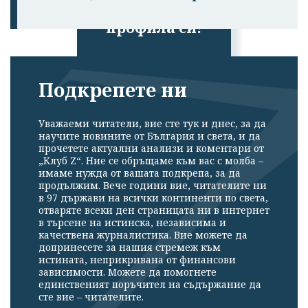
излязохте от
профила си!
Подкрепете ни
Уважаеми читатели, вие сте тук и днес, за да
научите новините от България и света, и да
прочетете актуални анализи и коментари от
„Клуб Z“. Ние се обръщаме към вас с молба –
имаме нужда от вашата подкрепа, за да
продължим. Вече години вие, читателите ни
в 97 държави на всички континенти по света,
отваряте всеки ден страницата ни в интернет
в търсене на истинска, независима и
качествена журналистика. Вие можете да
допринесете за нашия стремеж към
истината, неприкривана от финансови
зависимости. Можете да помогнете
единственият поръчител на съдържание да
сте вие – читателите.