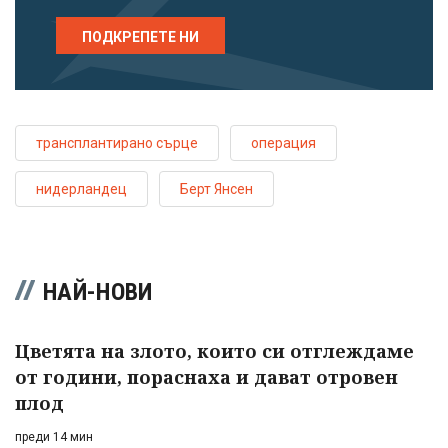
ПОДКРЕПЕТЕ НИ
трансплантирано сърце
операция
нидерландец
Берт Янсен
НАЙ-НОВИ
Цветята на злото, които си отглеждаме
от години, пораснаха и дават отровен
плод
преди 14 мин