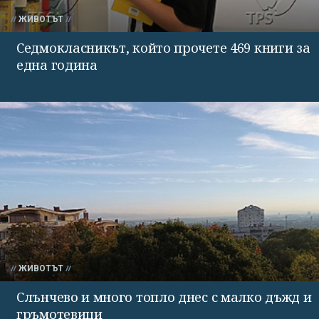
ЖИВОТЪТ
Седмокласникът, който прочете 469 книги за
една година
ЖИВОТЪТ
Слънчево и много топло днес с малко дъжд и
гръмотевици