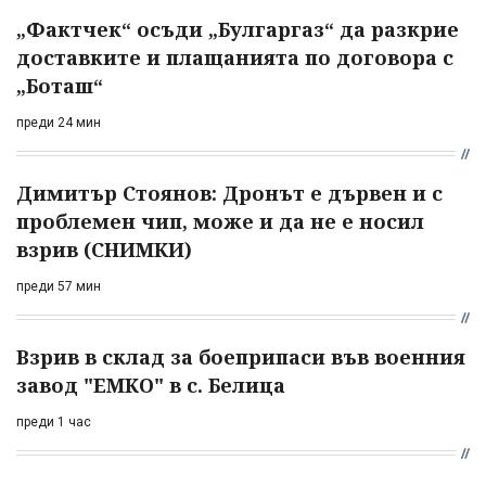
„Фактчек“ осъди „Булгаргаз“ да разкрие
доставките и плащанията по договора с
„Боташ“
преди 24 мин
Димитър Стоянов: Дронът е дървен и с
проблемен чип, може и да не е носил
взрив (СНИМКИ)
преди 57 мин
Взрив в склад за боеприпаси във военния
завод "ЕМКО" в с. Белица
преди 1 час