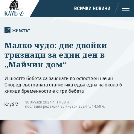
ВСИЧКИ НОВИНИ
ЖИВОТЪТ
Малко чудо: две двойки
тризнаци за един ден в
„Майчин дом“
И шестте бебета са заченати по естествен начин.
Според световната статистика едва една на около 6
хиляди бременности е с три бебета
30 януари 2024 г., 14:58 ч.
Клуб 'Z'
последна редакция 30 януари 2024 г., 14:58 ч.