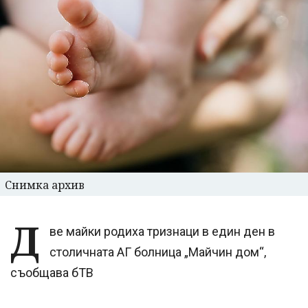
Снимка архив
Д
ве майки родиха тризнаци в един ден в
столичната АГ болница „Майчин дом“,
съобщава бТВ