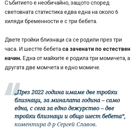
Събитието е необичайно, защото според
световната статистика едва една на около 6
хиляди бременности е с три бебета.
Двете тройки близнаци са се родили през три
часа. И шестте бебета
са заченати по естествен
начин.
Една от майките е родила три момичета, а
другата две момчета и едно момиче.
„През 2022 година имаме две тройки
близнаци, за миналата година – само
една, с сега за едно дежурство – две
тройки близнаци и общо шест бебета“,
коментира д-р Сергей Славов.