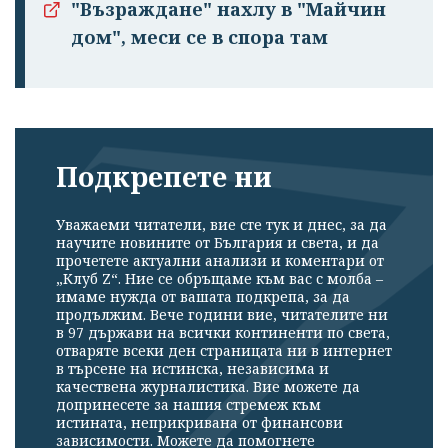
"Възраждане" нахлу в "Майчин
дом", меси се в спора там
Подкрепете ни
Успешно
Уважаеми читатели, вие сте тук и днес, за да
излязохте от
научите новините от България и света, и да
профила си!
прочетете актуални анализи и коментари от
„Клуб Z“. Ние се обръщаме към вас с молба –
имаме нужда от вашата подкрепа, за да
продължим. Вече години вие, читателите ни
в 97 държави на всички континенти по света,
отваряте всеки ден страницата ни в интернет
в търсене на истинска, независима и
качествена журналистика. Вие можете да
допринесете за нашия стремеж към
истината, неприкривана от финансови
зависимости. Можете да помогнете