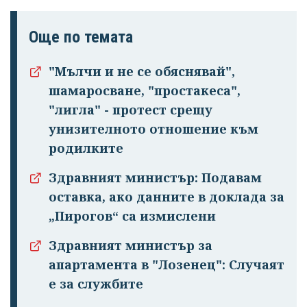
Още по темата
"Мълчи и не се обяснявай",
шамаросване, "простакеса",
"лигла" - протест срещу
унизителното отношение към
родилките
Здравният министър: Подавам
оставка, ако данните в доклада за
„Пирогов“ са измислени
Здравният министър за
апартамента в "Лозенец": Случаят
е за службите