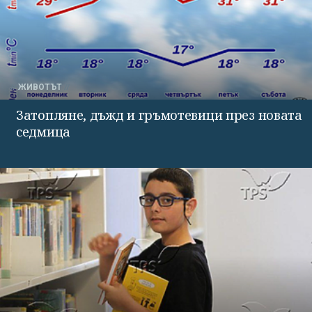
ЖИВОТЪТ
Затопляне, дъжд и гръмотевици през новата
седмица