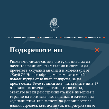
ВСИЧКИ НОВИНИ
ПОЛИТИКА
ИКОНОМИКА
СВЕТЪТ
Подкрепете ни
СПОРТ
КУЛТУРА
ТЕХНОЛОГИИ
КАЛЕЙДОСКОП
МНЕНИЯ
Уважаеми читатели, вие сте тук и днес, за да
научите новините от България и света, и да
прочетете актуални анализи и коментари от
„Клуб Z“. Ние се обръщаме към вас с молба –
имаме нужда от вашата подкрепа, за да
продължим. Вече години вие, читателите ни в 97
Общи условия
Политика за поверителност
държави на всички континенти по света,
отваряте всеки ден страницата ни в интернет в
Реклама
Партньори
Контакти
За Клуб Z
търсене на истинска, независима и качествена
Екип
Подкрепете ни
журналистика. Вие можете да допринесете за
нашия стремеж към истината, неприкривана от