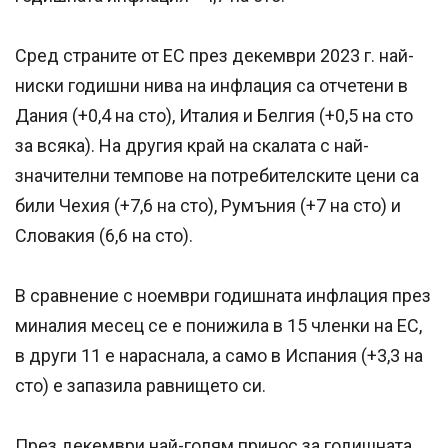
Сред страните от ЕС през декември 2023 г. най-
ниски годишни нива на инфлация са отчетени в
Дания (+0,4 на сто), Италия и Белгия (+0,5 на сто
за всяка). На другия край на скалата с най-
значителни темпове на потребителските цени са
били Чехия (+7,6 на сто), Румъния (+7 на сто) и
Словакия (6,6 на сто).
В сравнение с ноември годишната инфлация през
миналия месец се е понижила в 15 членки на ЕС,
в други 11 е нараснала, а само в Испания (+3,3 на
сто) е запазила равнището си.
През декември най-голям принос за годишната