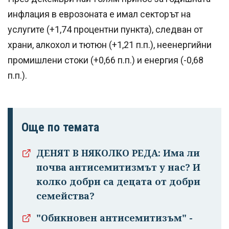
инфлация в еврозоната е имал секторът на
услугите (+1,74 процентни пункта), следван от
храни, алкохол и тютюн (+1,21 п.п.), неенергийни
промишлени стоки (+0,66 п.п.) и енергия (-0,68
п.п.).
Още по темата
Успешно
ДЕНЯТ В НЯКОЛКО РЕДА: Има ли
излязохте от
почва антисемитизмът у нас? И
профила си!
колко добри са децата от добри
семейства?
"Обикновен антисемитизъм" -