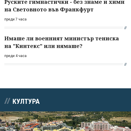
Руските гимнастички - без знаме и химн
на Световното във Франкфурт
преди 7 часа
Имаше ли военният министър тениска
на "Кинтекс" или нямаше?
преди 4 часа
КУЛТУРА