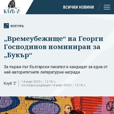
ВСИЧКИ НОВИНИ
КУЛТУРА
„Времеубежище“ на Георги
Господинов номиниран за
„Букър“
За първи път български писател е кандидат за една от
най-авторитетните литературни награди
14 март 2023 г., 12:18 ч.
Клуб 'Z'
последна редакция 14 март 2023 г., 12:18 ч.