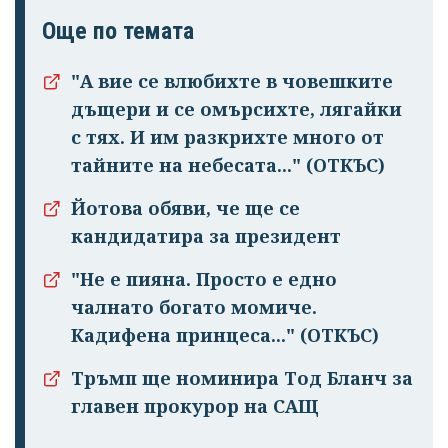
Още по темата
"А вие се влюбихте в чо­вешките
дъщери и се омърсихте, лягайки
с тях. И им раз­крихте много от
тайните на небесата..." (ОТКЪС)
Йотова обяви, че ще се
кандидатира за президент
"Не е пияна. Просто е едно
чалнато бога­то момиче.
Кадифена принцеса..." (ОТКЪС)
Тръмп ще номинира Тод Бланч за
главен прокурор на САЩ