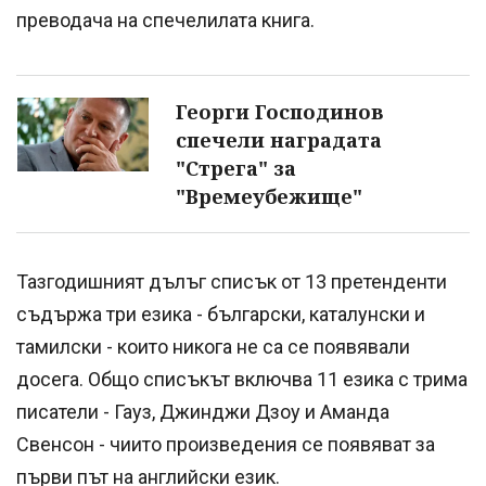
преводача на спечелилата книга.
Георги Господинов
спечели наградата
"Стрега" за
"Времеубежище"
Тазгодишният дълъг списък от 13 претенденти
съдържа три езика - български, каталунски и
тамилски - които никога не са се появявали
досега. Общо списъкът включва 11 езика с трима
писатели - Гауз, Джинджи Дзоу и Аманда
Свенсон - чиито произведения се появяват за
първи път на английски език.