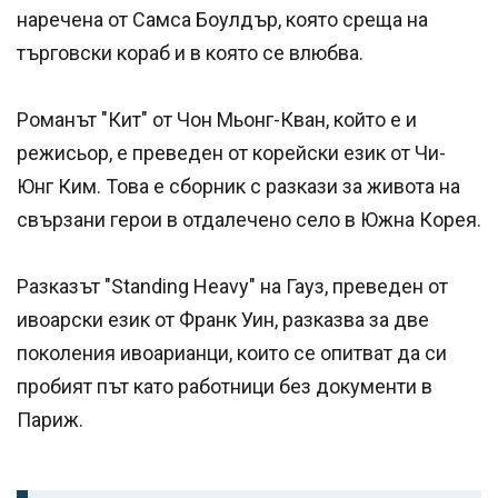
наречена от Самса Боулдър, която среща на
търговски кораб и в която се влюбва.
Романът "Кит" от Чон Мьонг-Кван, който е и
режисьор, е преведен от корейски език от Чи-
Юнг Ким. Това е сборник с разкази за живота на
свързани герои в отдалечено село в Южна Корея.
Разказът "Standing Heavy" на Гауз, преведен от
ивоарски език от Франк Уин, разказва за две
поколения ивоарианци, които се опитват да си
пробият път като работници без документи в
Париж.