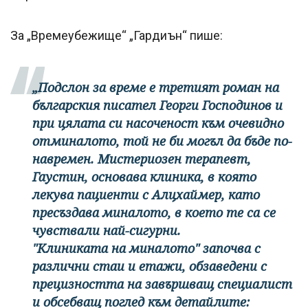
За „Времеубежище“ „Гардиън“ пише:
„Подслон за време е третият роман на
българския писател Георги Господинов и
при цялата си насоченост към очевидно
отминалото, той не би могъл да бъде по-
навремен. Мистериозен терапевт,
Гаустин, основава клиника, в която
лекува пациенти с Алцхаймер, като
пресъздава миналото, в което те са се
чувствали най-сигурни.
"Клиниката на миналото" започва с
различни стаи и етажи, обзаведени с
прецизността на завършващ специалист
и обсебващ поглед към детайлите: