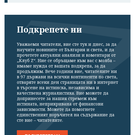
Подкрепете ни
Уважаеми читатели, вие сте тук и днес, за да
научите новините от България и света, и да
прочетете актуални анализи и коментари от
„Клуб Z“. Ние се обръщаме към вас с молба –
имаме нужда от вашата подкрепа, за да
продължим. Вече години вие, читателите ни
в 97 държави на всички континенти по света,
отваряте всеки ден страницата ни в интернет
в търсене на истинска, независима и
качествена журналистика. Вие можете да
допринесете за нашия стремеж към
истината, неприкривана от финансови
зависимости. Можете да помогнете
единственият поръчител на съдържание да
сте вие – читателите.