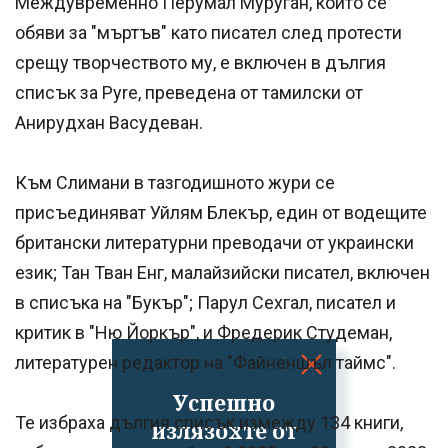
Междувременно Перумал Муруган, който се
обяви за "мъртъв" като писател след протести
срещу творчеството му, е включен в дългия
списък за Pyre, преведена от тамилски от
Анирудхан Васудеван.
Към Слимани в тазгодишното жури се
присъединяват Уйлям Блекър, един от водещите
британски литературни преводачи от украински
език; Тан Тван Енг, малайзийски писател, включен
в списъка на "Букър"; Парул Сехгал, писател и
критик в "Ню Йоркър", и Фредерик Студеман,
литературен редактор на "Файненшъл таймс".
Успешно
Те избраха дългия списък измежду 134 книги,
излязохте от