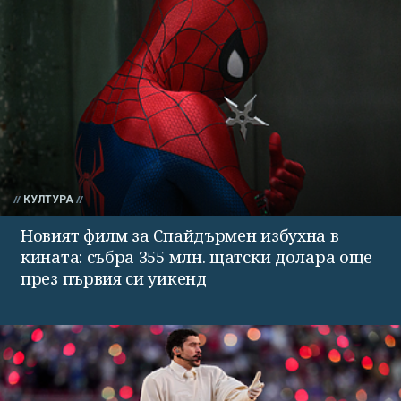
КУЛТУРА
Новият филм за Спайдърмен избухна в
кината: събра 355 млн. щатски долара още
през първия си уикенд