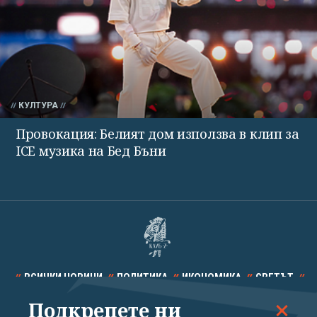
КУЛТУРА
Провокация: Белият дом използва в клип за
ICE музика на Бед Бъни
ВСИЧКИ НОВИНИ
ПОЛИТИКА
ИКОНОМИКА
СВЕТЪТ
Подкрепете ни
СПОРТ
КУЛТУРА
ТЕХНОЛОГИИ
КАЛЕЙДОСКОП