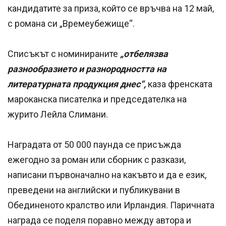
кандидатите за приза, който се връчва на 12 май,
с романа си „Времеубежище“.
Списъкът с номинираните
„отбелязва
разнообразието и разнородността на
литературната продукция днес“,
каза френската
мароканска писателка и председателка на
журито Лейла Слимани.
Наградата от 50 000 паунда се присъжда
ежегодно за роман или сборник с разкази,
написани първоначално на какъвто и да е език,
преведени на английски и публикувани в
Обединеното кралство или Ирландия. Паричната
награда се поделя поравно между автора и