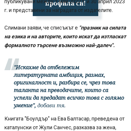
публикувани между 1 май 2022 г. и 30 април 2023
профила си!
г. и представени за наградата от издателите.
Слимани заяви, че списъкът е
"празник на силата
на езика и на авторите, които искат да изтласкат
формалното търсене възможно най-далеч".
"Искахме да отбележим
литературната амбиция, размах,
оригиналност и, разбира се, чрез това
таланта на преводачите, които са
успели да предадат всичко това с голямо
умение",
добави тя.
Книгата "Боулдър" на Ева Балтасар, преведена от
каталунски от Жули Санчес, разказва за жена,