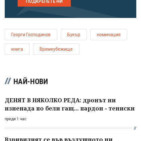
ПОДКРЕПЕТЕ НИ
Георги Господинов
Букър
номинация
книга
Времеубежище
НАЙ-НОВИ
ДЕНЯТ В НЯКОЛКО РЕДА: дронът ни
изненада по бели гащ... пардон - тениски
преди 1 час
Взривилият се във въздушното ни