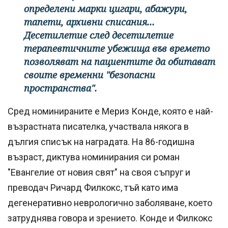
определени марки цигари, абажури,
тапети, архивни списания...
Десетилетие след десетилетие
терапевтичните убежища във времето
позволяват на пациентите да обитават
своите временни "безопасни
пространства".
Сред номинираните е Мериз Конде, която е най-
възрастната писателка, участвала някога в
дългия списък на наградата. На 86-годишна
възраст, диктува номинирания си роман
"Евангелие от новия свят" на своя съпруг и
преводач Ричард Филкокс, тъй като има
дегенеративно неврологично заболяване, което
затруднява говора и зрението. Конде и Филкокс