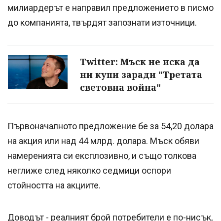
милиардерът е направил предложението в писмо
до компанията, твърдят запознати източници.
Twitter: Мъск не иска да
ни купи заради "Третата
световна война"
Първоначалното предложение бе за 54,20 долара
на акция или над 44 млрд. долара. Мъск обяви
намеренията си експлозивно, и също толкова
неглиже след няколко седмици оспори
стойността на акциите.
Доводът - реалният брой потребители е по-нисък,