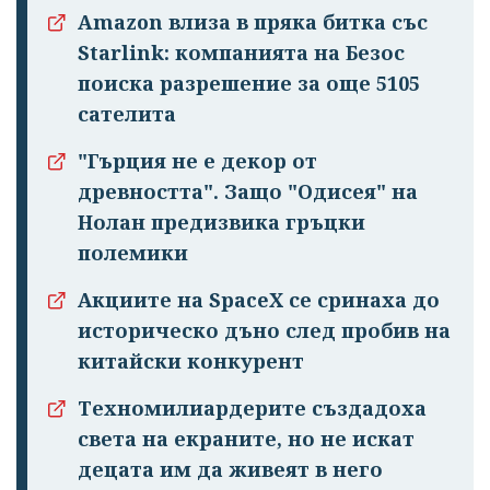
Amazon влиза в пряка битка със
Starlink: компанията на Безос
поиска разрешение за още 5105
сателита
"Гърция не е декор от
древността". Защо "Одисея" на
Нолан предизвика гръцки
Успешно
полемики
излязохте от
Акциите на SpaceX се сринаха до
профила си!
историческо дъно след пробив на
китайски конкурент
Техномилиардерите създадоха
света на екраните, но не искат
децата им да живеят в него