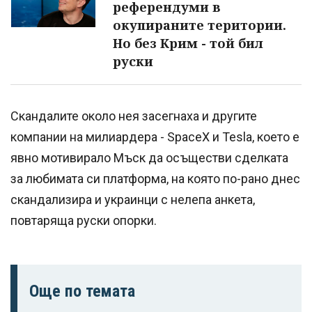
референдуми в
окупираните територии.
Но без Крим - той бил
руски
Скандалите около нея засегнаха и другите
компании на милиардера - SpaceX и Tesla, което е
явно мотивирало Мъск да осъществи сделката
за любимата си платформа, на която по-рано днес
скандализира и украинци с нелепа анкета,
повтаряща руски опорки.
Още по темата