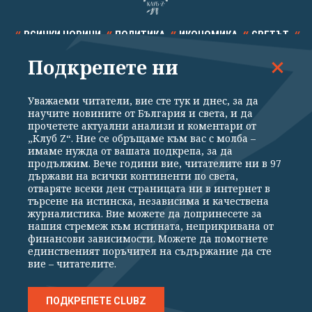
ВСИЧКИ НОВИНИ
ПОЛИТИКА
ИКОНОМИКА
СВЕТЪТ
Подкрепете ни
СПОРТ
КУЛТУРА
ТЕХНОЛОГИИ
КАЛЕЙДОСКОП
МНЕНИЯ
Уважаеми читатели, вие сте тук и днес, за да
научите новините от България и света, и да
прочетете актуални анализи и коментари от
„Клуб Z“. Ние се обръщаме към вас с молба –
имаме нужда от вашата подкрепа, за да
продължим. Вече години вие, читателите ни в 97
Общи условия
Политика за поверителност
държави на всички континенти по света,
отваряте всеки ден страницата ни в интернет в
Реклама
Партньори
Контакти
За Клуб Z
търсене на истинска, независима и качествена
Екип
Подкрепете ни
журналистика. Вие можете да допринесете за
нашия стремеж към истината, неприкривана от
финансови зависимости. Можете да помогнете
единственият поръчител на съдържание да сте
Издател на www.clubz.bg е „Клуб Зебра Медия“ ЕООД, София, ул. "Алеко
вие – читателите.
Константинов" 3. Всички права запазени 2026 „Клуб Зебра Медия“
ЕООД.
Препечатването на материали, снимки и видео от www.clubz.bg без
разрешение ще бъде преследвано по съдебен път, съгласно
ПОДКРЕПЕТЕ CLUBZ
ОБЩИТЕ УСЛОВИЯ