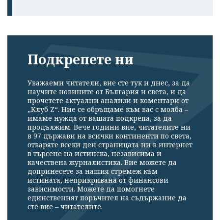
Подкрепете ни
Уважаеми читатели, вие сте тук и днес, за да
научите новините от България и света, и да
прочетете актуални анализи и коментари от
„Клуб Z“. Ние се обръщаме към вас с молба –
имаме нужда от вашата подкрепа, за да
продължим. Вече години вие, читателите ни
в 97 държави на всички континенти по света,
отваряте всеки ден страницата ни в интернет
в търсене на истинска, независима и
качествена журналистика. Вие можете да
допринесете за нашия стремеж към
истината, неприкривана от финансови
зависимости. Можете да помогнете
единственият поръчител на съдържание да
сте вие – читателите.