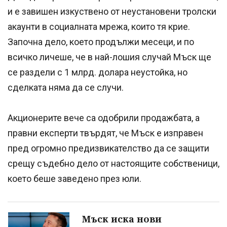
и е завишен изкуствено от неустановени тролски
акаунти в социалната мрежа, които тя крие.
Започна дело, което продължи месеци, и по
всичко личеше, че в най-лошия случай Мъск ще
се раздели с 1 млрд. долара неустойка, но
сделката няма да се случи.
Акционерите вече са одобрили продажбата, а
правни експерти твърдят, че Мъск е изправен
пред огромно предизвикателство да се защити
срещу съдебно дело от настоящите собственици,
което беше заведено през юли.
Мъск иска нови