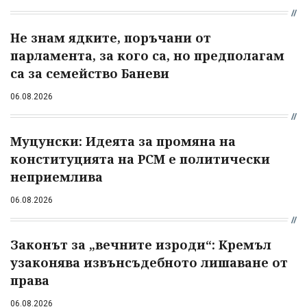
Не знам ядките, поръчани от
парламента, за кого са, но предполагам
са за семейство Баневи
06.08.2026
Муцунски: Идеята за промяна на
конституцията на РСМ е политически
неприемлива
06.08.2026
Законът за „вечните изроди“: Кремъл
узаконява извънсъдебното лишаване от
права
06.08.2026