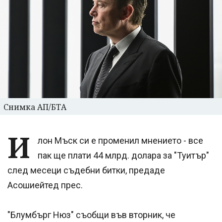
Снимка АП/БТА
И
лон Мъск си е променил мнението - все
пак ще плати 44 млрд. долара за "Туитър"
след месеци съдебни битки, предаде
Асошиейтед прес.
"Блумбърг Нюз" съобщи във вторник, че