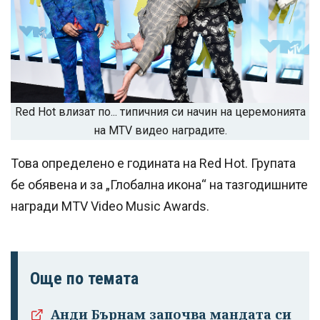
Red Hot влизат по... типичния си начин на церемонията
на MTV видео наградите.
Това определено е годината на Red Hot. Групата
бе обявена и за „Глобална икона“ на тазгодишните
награди MTV Video Music Awards.
Още по темата
Анди Бърнам започва мандата си