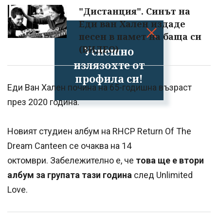
"Дистанция". Синът на
Еди ван Хален издаде
песен в памет на баща си
(ВИДЕО)
Успешно
излязохте от
профила си!
Еди Ван Хален почина на 65-годишна възраст
през 2020 година.
Новият студиен албум на RHCP Return Of The
Dream Canteen се очаква на 14
октомври. Забележително е, че
това ще е втори
албум за групата тази година
след Unlimited
Love.