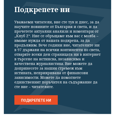
Подкрепете ни
Уважаеми читатели, вие сте тук и днес, за да
научите новините от България и света, и да
прочетете актуални анализи и коментари от
„Клуб Z“. Ние се обръщаме към вас с молба –
имаме нужда от вашата подкрепа, за да
продължим. Вече години вие, читателите ни
в 97 държави на всички континенти по света,
отваряте всеки ден страницата ни в интернет
в търсене на истинска, независима и
качествена журналистика. Вие можете да
допринесете за нашия стремеж към
истината, неприкривана от финансови
зависимости. Можете да помогнете
единственият поръчител на съдържание да
сте вие – читателите.
ПОДКРЕПЕТЕ НИ