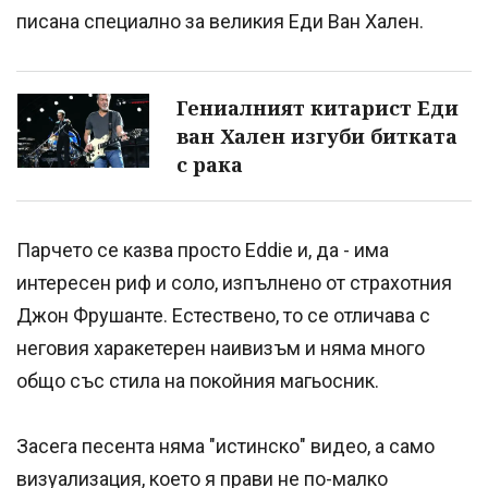
писана специално за великия Еди Ван Хален.
Гениалният китарист Еди
ван Хален изгуби битката
с рака
Парчето се казва просто Eddie и, да - има
интересен риф и соло, изпълнено от страхотния
Джон Фрушанте. Естествено, то се отличава с
неговия харакетерен наивизъм и няма много
общо със стила на покойния магьосник.
Засега песента няма "истинско" видео, а само
визуализация, което я прави не по-малко