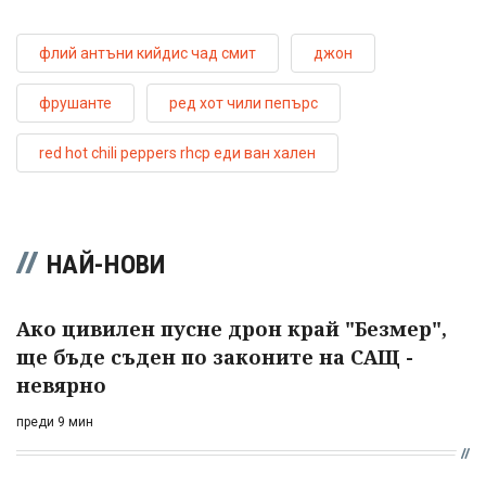
флий антъни кийдис чад смит
джон
фрушанте
ред хот чили пепърс
red hot chili peppers rhcp еди ван хален
НАЙ-НОВИ
Ако цивилен пусне дрон край "Безмер",
ще бъде съден по законите на САЩ -
невярно
преди 9 мин