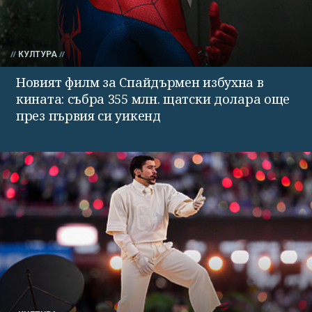
КУЛТУРА
Новият филм за Спайдърмен избухна в
кината: събра 355 млн. щатски долара още
през първия си уикенд