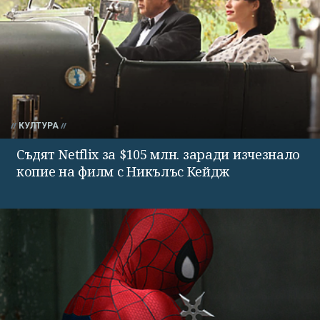
КУЛТУРА
Съдят Netflix за $105 млн. заради изчезнало
копие на филм с Никълъс Кейдж