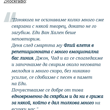
ZRockradio
:
"Понякога не осъзнаваме колко много сме
свързани с някой творец, докато не го
загубим. Еди Ван Хален беше
неповторим.
Деня след смъртта му
Флий влетя в
репетиционната с много емоционална
бас линия
. Джон, Чад и аз се спогледахме
и започнахме да свирим около неговата
мелодия и много скоро, без никакво
усилие, се сдобихме с песен в памет
на Еди.
Почувствахме се добре от това
едновременно да скърбим и да ни е грижа
за някой, който е дал толкова много
на
всички нас."