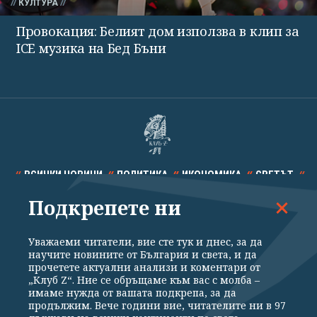
КУЛТУРА
Провокация: Белият дом използва в клип за
ICE музика на Бед Бъни
ВСИЧКИ НОВИНИ
ПОЛИТИКА
ИКОНОМИКА
СВЕТЪТ
Подкрепете ни
СПОРТ
КУЛТУРА
ТЕХНОЛОГИИ
КАЛЕЙДОСКОП
МНЕНИЯ
Уважаеми читатели, вие сте тук и днес, за да
научите новините от България и света, и да
прочетете актуални анализи и коментари от
„Клуб Z“. Ние се обръщаме към вас с молба –
имаме нужда от вашата подкрепа, за да
продължим. Вече години вие, читателите ни в 97
Общи условия
Политика за поверителност