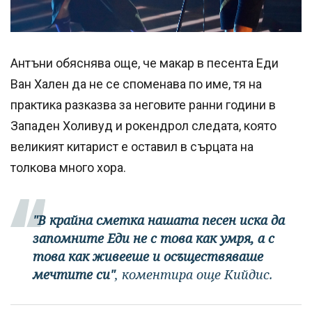
Антъни обяснява още, че макар в песента Еди
Ван Хален да не се споменава по име, тя на
практика разказва за неговите ранни години в
Западен Холивуд и рокендрол следата, която
великият китарист е оставил в сърцата на
толкова много хора.
"В крайна сметка нашата песен иска да
запомните Еди не с това как умря, а с
това как живееше и осъществяваше
мечтите си"
, коментира още Кийдис.