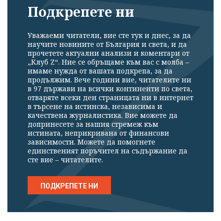
Подкрепете ни
Уважаеми читатели, вие сте тук и днес, за да
научите новините от България и света, и да
прочетете актуални анализи и коментари от
„Клуб Z“. Ние се обръщаме към вас с молба –
имаме нужда от вашата подкрепа, за да
продължим. Вече години вие, читателите ни
в 97 държави на всички континенти по света,
отваряте всеки ден страницата ни в интернет
в търсене на истинска, независима и
качествена журналистика. Вие можете да
допринесете за нашия стремеж към
истината, неприкривана от финансови
зависимости. Можете да помогнете
единственият поръчител на съдържание да
сте вие – читателите.
ПОДКРЕПЕТЕ НИ