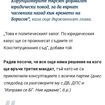
Корупционерите търсят формален
юридически повод, за да върнат
часовника назад към времето на
Борисов”,
каза още държавният глава.
„Това е политическият залог. По юридическия
казус ще се произнесат съдиите от
Конституционния съд”, добави той.
Радев посочи, че все още няма решение на кого
ще връчи третия мандат,
тъй като не са
приключили консултациите с всички партии
(днес
следобед са разговорите му с ДБ, ДПС и
"Изправи се БГ. Ние идваме", б.р.)