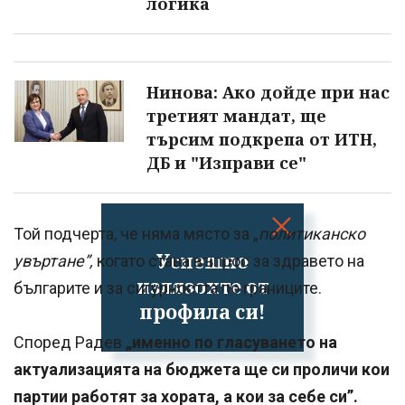
логика
Нинова: Ако дойде при нас
третият мандат, ще
търсим подкрепа от ИТН,
ДБ и "Изправи се"
Той подчерта, че няма място за „
политиканско
Успешно
увъртане”,
когато става въпрос за здравето на
излязохте от
българите и за сигурността по границите.
профила си!
Според Радев
„именно по гласуването на
актуализацията на бюджета ще си проличи кои
партии работят за хората, а кои за себе си”.