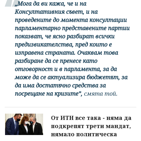
„Мога да ви кажа, че и на
Консултативния съвет, и на
проведените до момента консултации
парламентарно представените партии
показват, че ясно разбират всички
предизвикателства, пред които е
изправена страната. Очаквам това
разбиране да се пренесе като
отговорност и в парламента, за да
може да се актуализира бюджетът, за
да има достатъчно средства за
посрещане на кризите”,
смята той.
От ИТН все така - няма да
подкрепят трети мандат,
нямало политическа