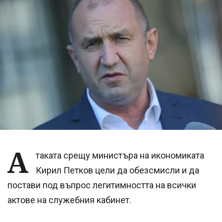
А
таката срещу министъра на икономиката
Кирил Петков цели да обезсмисли и да
постави под въпрос легитимността на всички
актове на служебния кабинет.