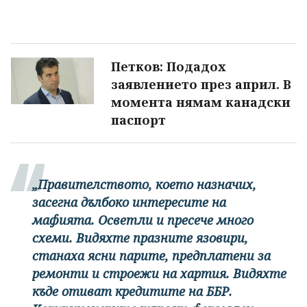
Петков: Подадох
заявлението през април. В
момента нямам канадски
паспорт
„Правителството, което назначих,
засегна дълбоко интересите на
мафията. Осветли и пресече много
схеми. Видяхте празните язовири,
станаха ясни парите, предплатени за
ремонти и строежи на хартия. Видяхте
къде отиват кредитите на ББР.