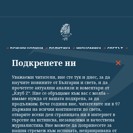
ВСИЧКИ НОВИНИ
ПОЛИТИКА
ИКОНОМИКА
СВЕТЪТ
Подкрепете ни
СПОРТ
КУЛТУРА
ТЕХНОЛОГИИ
КАЛЕЙДОСКОП
МНЕНИЯ
Уважаеми читатели, вие сте тук и днес, за да
научите новините от България и света, и да
прочетете актуални анализи и коментари от
„Клуб Z“. Ние се обръщаме към вас с молба –
имаме нужда от вашата подкрепа, за да
продължим. Вече години вие, читателите ни в 97
Общи условия
Политика за поверителност
държави на всички континенти по света,
отваряте всеки ден страницата ни в интернет в
Реклама
Партньори
Контакти
За Клуб Z
търсене на истинска, независима и качествена
Екип
Подкрепете ни
журналистика. Вие можете да допринесете за
нашия стремеж към истината, неприкривана от