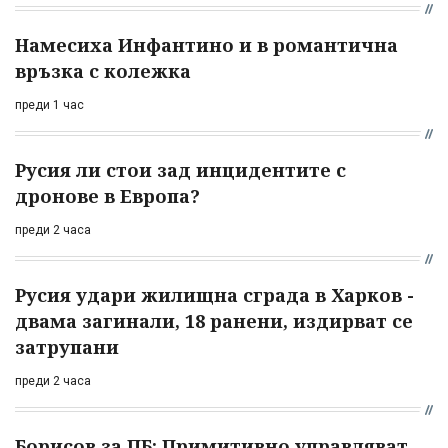
Намесиха Инфантино и в романтична
връзка с колежка
преди 1 час
Русия ли стои зад инцидентите с
дронове в Европа?
преди 2 часа
Русия удари жилищна сграда в Харков -
двама загинали, 18 ранени, издирват се
затрупани
преди 2 часа
Борисов за ПБ: Примитивно управляват