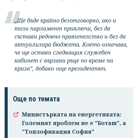
„Ще бъде крайно безотговорно, ако и
този парламент приключи, без да
състави редовно правителство и без да
актуализира бюджета. Което означава,
че ще остави следващия служебен
кабинет с вързани ръце по време на
криза”, добави още президентът.
Още по темата
Министърката на енергетиката:
Големият проблем не е "Боташ", а
"Топлофикация София"