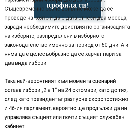
профила си!
Същевременно обаче вотът не може да се
проведе на която и да е дата от тези два месеца,
заради необходимите действия по организацията
на изборите, разпределени в изборното
законодателство именно за период от 60 дни. А и
няма да е целесъобразно да се харчат пари за
два вида избори.
Така най-вероятният към момента сценарий
остава избори „2 в 1“ на 24 октомври, като до тях,
след като президентът разпусне скоропостижно
и 46-ия парламент, вероятно ще продължи да ни
управлява същият или почти същият служебен
кабинет.