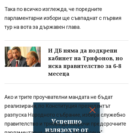
Така по всичко изглежда, че поредните
парламентарни избори ще съвпаднат с първия
тур на вота за държавен глава.
И ДБ няма да подкрепи
кабинет на Трифонов, но
иска правителство за 6-8
месеца
Ако и трите проучвателни мандата не бъдат
реализирани, по Конституция президентът
разпуска Народното събрание, избира служебно
Успешно
правителство и трябва да насрочи предсрочните
излязохте от
парламентарни избори „до два месеца”.