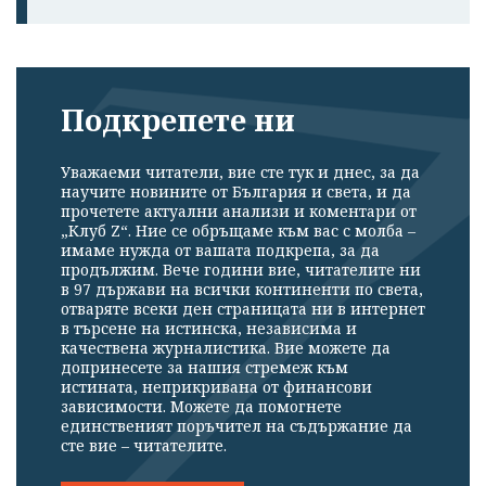
Подкрепете ни
Уважаеми читатели, вие сте тук и днес, за да
научите новините от България и света, и да
прочетете актуални анализи и коментари от
„Клуб Z“. Ние се обръщаме към вас с молба –
имаме нужда от вашата подкрепа, за да
продължим. Вече години вие, читателите ни
в 97 държави на всички континенти по света,
отваряте всеки ден страницата ни в интернет
в търсене на истинска, независима и
качествена журналистика. Вие можете да
допринесете за нашия стремеж към
истината, неприкривана от финансови
зависимости. Можете да помогнете
единственият поръчител на съдържание да
сте вие – читателите.