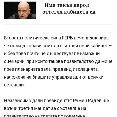
"Има такъв народ"
оттегля кабинета си
Втората политическа сила ГЕРБ вече декларира,
че няма да прави опит да състави свой кабинет –
и без това почти не съществуват възможни
сценарии, при които такова правителство да мине
през пленарната зала, предвид изолацията,
наложена на бившите управляващи от всички
останали.
Независимо дали президентът Румен Радев ще
връчи третия мандат за съставяне на
правителство на третата по големина