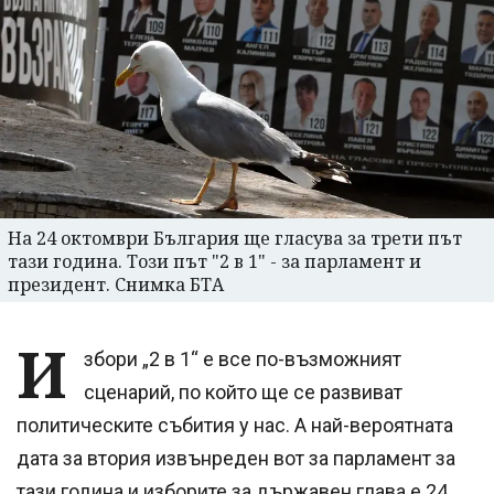
На 24 октомври България ще гласува за трети път
тази година. Този път "2 в 1" - за парламент и
президент. Снимка БТА
И
збори „2 в 1“ е все по-възможният
сценарий, по който ще се развиват
политическите събития у нас. А най-вероятната
дата за втория извънреден вот за парламент за
тази година и изборите за държавен глава е 24