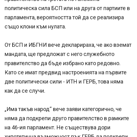
политическа сила БСП или на друга от партиите в
парламента, вероятността той да се реализира
също клони към нулата.
От БСП и ИБГНИ вече декларираха, че ако вземат
мандата, ще предложат с него служебното
правителство да бъде избрано като редовно.
Като се имат предвид настроенията на първите
две политически сили - ИТН и ГЕРБ, това няма
как да се случи.
„Има такъв народ“ вече заяви категорично, че
няма да подкрепи друго правителство в рамките
на 46-ия парламент. Не съществува дори
хипотетична възможност пък ГЕРБ да подкрепи