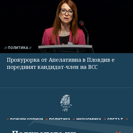
ПОЛИТИКА
Прокурорка от Апелативна в Пловдив е
поредният кандидат-член на ВСС
ВСИЧКИ НОВИНИ
ПОЛИТИКА
ИКОНОМИКА
СВЕТЪТ
СПОРТ
КУЛТУРА
ТЕХНОЛОГИИ
КАЛЕЙДОСКОП