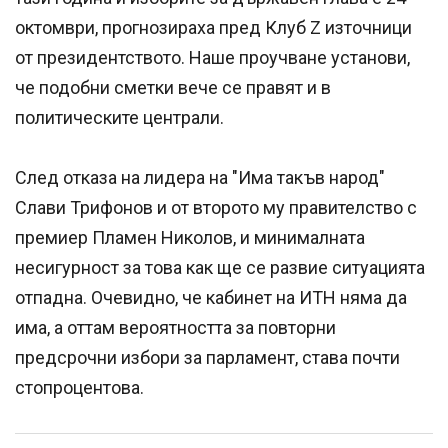
октомври, прогнозираха пред Клуб Z източници
от президентството. Наше проучване установи,
че подобни сметки вече се правят и в
политическите централи.
След отказа на лидера на "Има такъв народ"
Слави Трифонов и от второто му правителство с
премиер Пламен Николов, и минималната
несигурност за това как ще се развие ситуацията
отпадна. Очевидно, че кабинет на ИТН няма да
има, а оттам вероятността за повторни
предсрочни избори за парламент, става почти
стопроцентова.