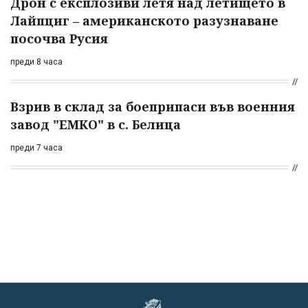
Дрон с експлозиви летя над летището в
Лайпциг – американското разузнаване
посочва Русия
преди 8 часа
Взрив в склад за боеприпаси във военния
завод "ЕМКО" в с. Белица
преди 7 часа