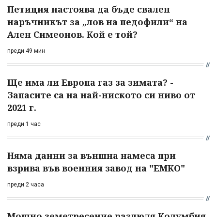
Петиция настоява да бъде свален
наръчникът за „лов на педофили“ на
Ален Симеонов. Кой е той?
преди 49 мин
Ще има ли Европа газ за зимата? -
Запасите са на най-ниското си ниво от
2021 г.
преди 1 час
Няма данни за външна намеса при
взрива във военния завод на "ЕМКО"
преди 2 часа
Мощно земетресение разлюля Колумбия