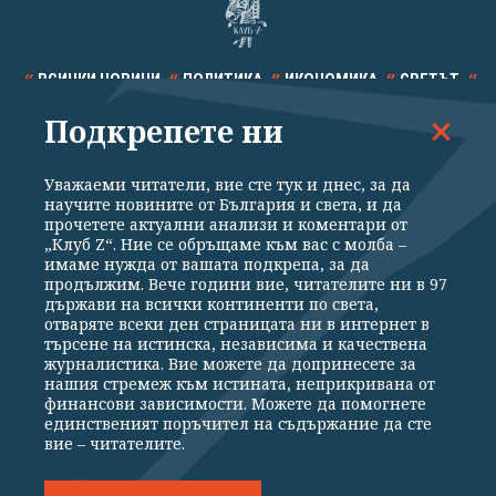
ВСИЧКИ НОВИНИ
ПОЛИТИКА
ИКОНОМИКА
СВЕТЪТ
Подкрепете ни
СПОРТ
КУЛТУРА
ТЕХНОЛОГИИ
КАЛЕЙДОСКОП
МНЕНИЯ
Уважаеми читатели, вие сте тук и днес, за да
научите новините от България и света, и да
прочетете актуални анализи и коментари от
„Клуб Z“. Ние се обръщаме към вас с молба –
имаме нужда от вашата подкрепа, за да
продължим. Вече години вие, читателите ни в 97
Общи условия
Политика за поверителност
държави на всички континенти по света,
отваряте всеки ден страницата ни в интернет в
Реклама
Партньори
Контакти
За Клуб Z
търсене на истинска, независима и качествена
Екип
Подкрепете ни
журналистика. Вие можете да допринесете за
нашия стремеж към истината, неприкривана от
финансови зависимости. Можете да помогнете
единственият поръчител на съдържание да сте
Издател на www.clubz.bg е „Клуб Зебра Медия“ ЕООД, София, ул. "Алеко
вие – читателите.
Константинов" 3. Всички права запазени 2026 „Клуб Зебра Медия“
ЕООД.
Препечатването на материали, снимки и видео от www.clubz.bg без