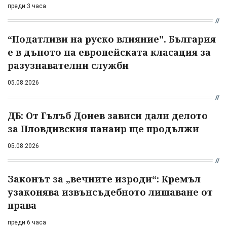
преди 3 часа
“Податливи на руско влияние". България
е в дъното на европейската класация за
разузнавателни служби
05.08.2026
ДБ: От Гълъб Донев зависи дали делото
за Пловдивския панаир ще продължи
05.08.2026
Законът за „вечните изроди“: Кремъл
узаконява извънсъдебното лишаване от
права
преди 6 часа