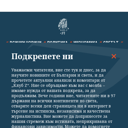
ВСИЧКИ НОВИНИ
ПОЛИТИКА
ИКОНОМИКА
СВЕТЪТ
Подкрепете ни
СПОРТ
КУЛТУРА
ТЕХНОЛОГИИ
КАЛЕЙДОСКОП
МНЕНИЯ
Уважаеми читатели, вие сте тук и днес, за да
научите новините от България и света, и да
прочетете актуални анализи и коментари от
„Клуб Z“. Ние се обръщаме към вас с молба –
имаме нужда от вашата подкрепа, за да
продължим. Вече години вие, читателите ни в 97
Общи условия
Политика за поверителност
държави на всички континенти по света,
отваряте всеки ден страницата ни в интернет в
Реклама
Партньори
Контакти
За Клуб Z
търсене на истинска, независима и качествена
Екип
Подкрепете ни
журналистика. Вие можете да допринесете за
нашия стремеж към истината, неприкривана от
финансови зависимости. Можете да помогнете