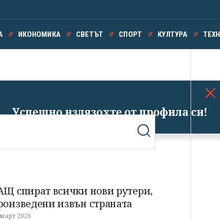
А
ИКОНОМИКА
СВЕТЪТ
СПОРТ
КУЛТУРА
ТЕХ
Успешно излязохте от профила си!
АЩ спират всички нови рутери,
роизведени извън страната
 март 2026