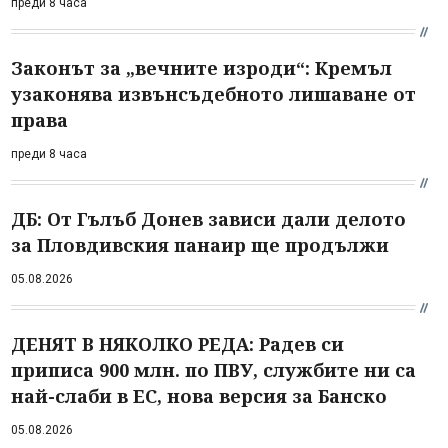
преди 8 часа
Законът за „вечните изроди“: Кремъл
узаконява извънсъдебното лишаване от
права
преди 8 часа
ДБ: От Гълъб Донев зависи дали делото
за Пловдивския панаир ще продължи
05.08.2026
ДЕНЯТ В НЯКОЛКО РЕДА: Радев си
приписа 900 млн. по ПВУ, службите ни са
най-слаби в ЕС, нова версия за Банско
05.08.2026