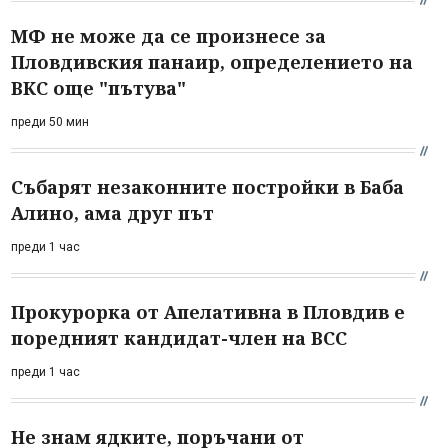
МФ не може да се произнесе за
Пловдивския панаир, определението на
ВКС още "пътува"
преди 50 мин
Събарят незаконните постройки в Баба
Алино, ама друг път
преди 1 час
Прокурорка от Апелативна в Пловдив е
поредният кандидат-член на ВСС
преди 1 час
Не знам ядките, поръчани от