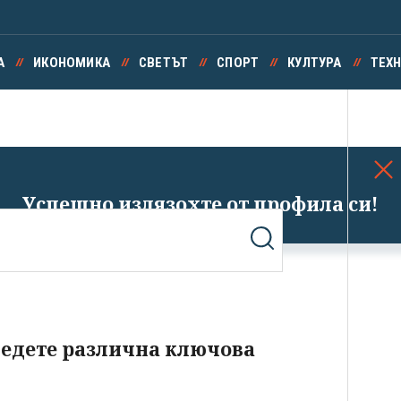
А
ИКОНОМИКА
СВЕТЪТ
СПОРТ
КУЛТУРА
ТЕХ
Успешно излязохте от профила си!
ведете различна ключова