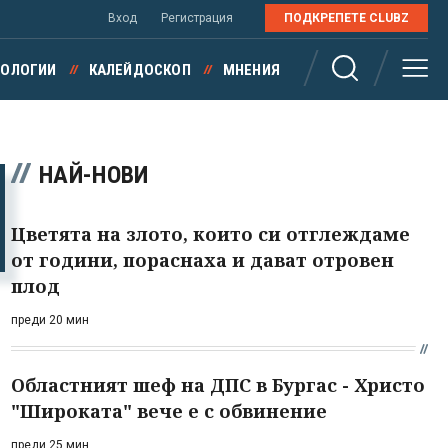
Вход
Регистрация
ПОДКРЕПЕТЕ CLUBZ
НОЛОГИИ
КАЛЕЙДОСКОП
МНЕНИЯ
НАЙ-НОВИ
Цветята на злото, които си отглеждаме
от години, пораснаха и дават отровен
плод
преди 20 мин
Областният шеф на ДПС в Бургас - Христо
"Широката" вече е с обвинение
преди 25 мин