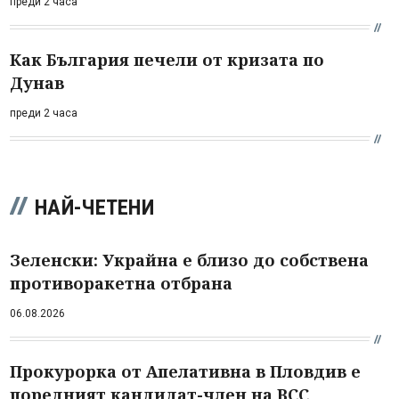
преди 2 часа
Как България печели от кризата по
Дунав
преди 2 часа
НАЙ-ЧЕТЕНИ
Зеленски: Украйна е близо до собствена
противоракетна отбрана
06.08.2026
Прокурорка от Апелативна в Пловдив е
поредният кандидат-член на ВСС