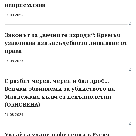
неприемлива
06.08.2026
Законът за „вечните изроди“: Кремъл
узаконява извънсъдебното лишаване от
права
06.08.2026
С разбит череп, черен и бял дроб...
Всички обвиняеми за убийството на
Младежкия хълм са непълнолетни
(ОБНОВЕНА)
06.08.2026
Украйна удари рафинерии в Русия,