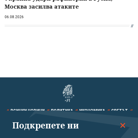
Москва засилва атаките
06.08.2026
ВСИЧКИ НОВИНИ
ПОЛИТИКА
ИКОНОМИКА
СВЕТЪТ
Подкрепете ни
СПОРТ
КУЛТУРА
ТЕХНОЛОГИИ
КАЛЕЙДОСКОП
МНЕНИЯ