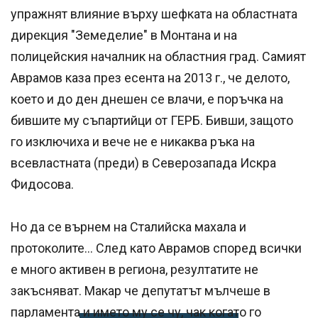
упражнят влияние върху шефката на областната
дирекция "Земеделие" в Монтана и на
полицейския началник на областния град. Самият
Аврамов каза през есента на 2013 г., че делото,
което и до ден днешен се влачи, е поръчка на
бившите му съпартийци от ГЕРБ. Бивши, защото
го изключиха и вече не е никаква ръка на
всевластната (преди) в Северозапада Искра
Фидосова.
Но да се върнем на Сталийска махала и
протоколите... След като Аврамов според всички
е много активен в региона, резултатите не
закъсняват. Макар че депутатът мълчеше в
парламента и името му се чу, чак когато го