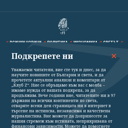
ВСИЧКИ НОВИНИ
ПОЛИТИКА
ИКОНОМИКА
СВЕТЪТ
Подкрепете ни
СПОРТ
КУЛТУРА
ТЕХНОЛОГИИ
КАЛЕЙДОСКОП
МНЕНИЯ
Уважаеми читатели, вие сте тук и днес, за да
научите новините от България и света, и да
прочетете актуални анализи и коментари от
„Клуб Z“. Ние се обръщаме към вас с молба –
имаме нужда от вашата подкрепа, за да
продължим. Вече години вие, читателите ни в 97
Общи условия
Политика за поверителност
държави на всички континенти по света,
отваряте всеки ден страницата ни в интернет в
Реклама
Партньори
Контакти
За Клуб Z
търсене на истинска, независима и качествена
Екип
Подкрепете ни
журналистика. Вие можете да допринесете за
нашия стремеж към истината, неприкривана от
финансови зависимости. Можете да помогнете