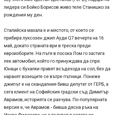
лидера си Бойко Борисов живо теле Станишко за
рождения му ден.
Сталийска махала е и мястото, от което се
прибира луксозен джип Ауди Q7 вечерта на 16
май, докато страната ври в треска преди
евроизборите. На пътя в посока Лом го застига
лек автомобил, който го принуждава да спре.
Юнаци с бухалки правят всъдехода на сол, без да
наранят возещите се вътре пътници. Понеже
джипът е на скандалния бивш депутат от ГЕРБ, а
сега клиент на Софийския градски съд Димитър
Аврамов, историята се разчува. По-популярната
версия е, че Аврамов - бивша дясна ръка на
Искра Фидосова, не е пътувал в колата си,