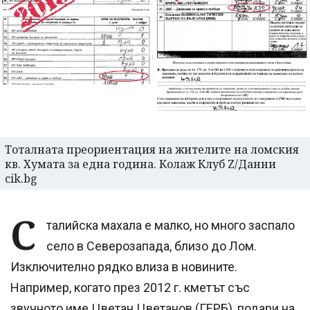
Тоталната преориентация на жителите на ломския
кв. Хумата за една година. Колаж Клуб Z/Данни
cik.bg
С
талийска махала е малко, но много заспало
село в Северозапада, близо до Лом.
Изключително рядко влиза в новините.
Например, когато през 2012 г. кметът със
звучното име Цветан Цветанов (ГЕРБ), подари на