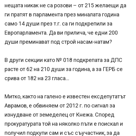
нещата никак не са розови – от 215 желаещи да
ги пратят в парламента през миналата година
само 14 души през т.г. са ги подкрепили за
Европарламента. Да ви прилича, че едни 200
души преминават под строй насам-натам?
В други секции като № 018 подкрепата за ДПС
расте от 62 на 210 души за година, а за ГЕРБ се
срива от 182 на 23 гласа...
Митко, както на галено е известен ексдепутатът
Аврамов, е обвиняем от 2012 г. по сигнал за
изнудване от земеделец от Кнежа. Според
прокуратурата той на няколко пъти е поискал и
получил подкупи сам и със съучастник, за да