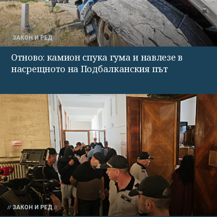
ЗАКОН И РЕД
Отново: камион спука гума и навлезе в
насрещното на Подбалканския път
ЗАКОН И РЕД