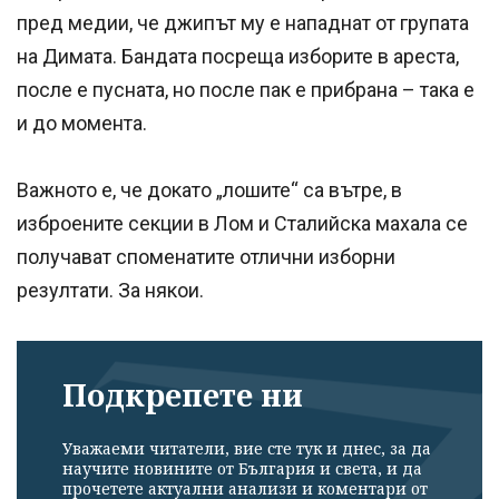
пред медии, че джипът му е нападнат от групата
на Димата. Бандата посреща изборите в ареста,
после е пусната, но после пак е прибрана – така е
и до момента.
Важното е, че докато „лошите“ са вътре, в
изброените секции в Лом и Сталийска махала се
получават споменатите отлични изборни
резултати. За някои.
Подкрепете ни
Уважаеми читатели, вие сте тук и днес, за да
научите новините от България и света, и да
прочетете актуални анализи и коментари от