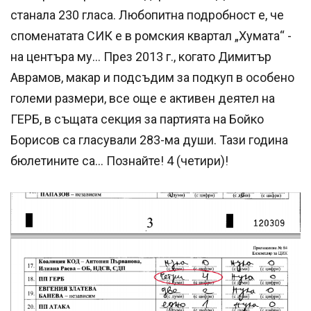
станала 230 гласа. Любопитна подробност е, че
споменатата СИК е в ромския квартал „Хумата“ -
на центъра му... През 2013 г., когато Димитър
Аврамов, макар и подсъдим за подкуп в особено
големи размери, все още е активен деятел на
ГЕРБ, в същата секция за партията на Бойко
Борисов са гласували 283-ма души. Тази година
бюлетините са... Познайте! 4 (четири)!