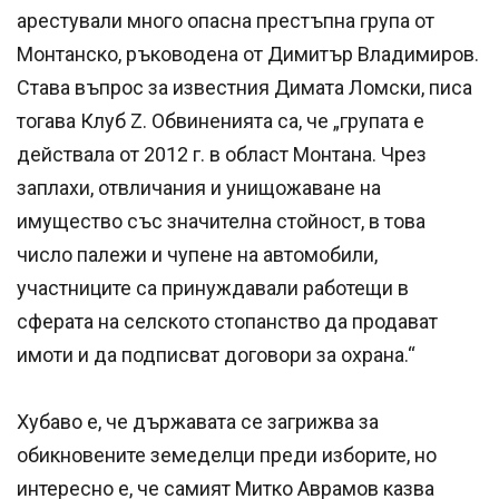
арестували много опасна престъпна група от
Монтанско, ръководена от Димитър Владимиров.
Става въпрос за известния Димата Ломски, писа
тогава Клуб Z. Обвиненията са, че „групата е
действала от 2012 г. в област Монтана. Чрез
заплахи, отвличания и унищожаване на
имущество със значителна стойност, в това
число палежи и чупене на автомобили,
участниците са принуждавали работещи в
сферата на селското стопанство да продават
имоти и да подписват договори за охрана.“
Хубаво е, че държавата се загрижва за
обикновените земеделци преди изборите, но
интересно е, че самият Митко Аврамов казва