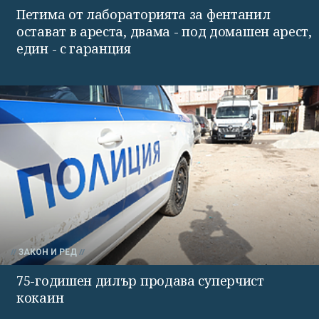
Петима от лабораторията за фентанил
остават в ареста, двама - под домашен арест,
един - с гаранция
ЗАКОН И РЕД
75-годишен дилър продава суперчист
кокаин