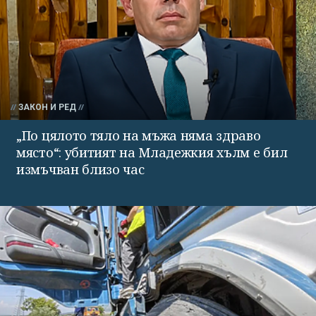
ЗАКОН И РЕД
„По цялото тяло на мъжа няма здраво
място“: убитият на Младежкия хълм е бил
измъчван близо час