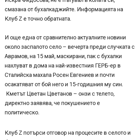
смазана от бухалкаджийте. Информацията на
Клуб Z е точно обратната.
И още една от сравнително актуалните новини
около заспалото село – вечерта преди случката с
Аврамов, на 15 май, маскирани, пак с бухалки
нахлуват в дома на най-известния ГЕРБ-ер в
Сталийска махала Росен Евгениев и почти
осакатяват от бой него и 15-годишния му син.
Кметът Цветан Цветанов – онзи с телето,
директно заявява, че покушението е
политическо.
Клуб Z потърси отговор на процесите в селото и