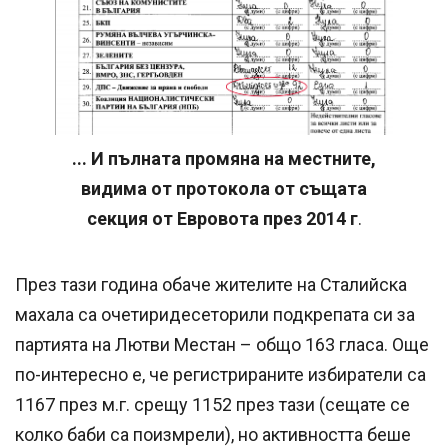
... И пълната промяна на местните,
видима от протокола от същата
секция от Евровота през 2014 г
.
През тази година обаче жителите на Сталийска
махала са очетиридесеторили подкрепата си за
партията на Лютви Местан – общо 163 гласа. Още
по-интересно е, че регистрираните избиратели са
1167 през м.г. срещу 1152 през тази (сещате се
колко баби са поизмрели), но активността беше