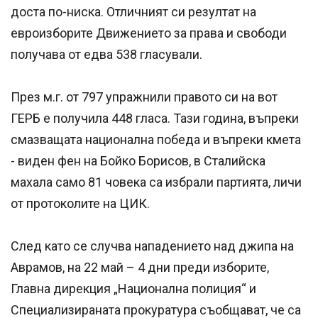
доста по-ниска. Отличният си резултат на
евроизборите Движението за права и свободи
получава от едва 538 гласували.
През м.г. от 797 упражнили правото си на вот
ГЕРБ е получила 448 гласа. Тази година, въпреки
смазващата национална победа и въпреки кмета
- виден фен на Бойко Борисов, в Сталийска
махала само 81 човека са избрали партията, личи
от протоколите на ЦИК.
След като се случва нападението над джипа на
Аврамов, на 22 май – 4 дни преди изборите,
Главна дирекция „Национална полиция“ и
Специализираната прокуратура съобщават, че са