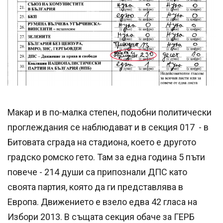
Макар и в по-малка степен, подобни политически
проглеждания се наблюдават и в секция 017 - в
Битовата сграда на стадиона, което е другото
градско ромско гето. Там за една година 5 пъти
повече - 214 души са припознали ДПС като
своята партия, която да ги представлява в
Европа. Движението е взело едва 42 гласа на
Избори 2013. В същата секция обаче за ГЕРБ