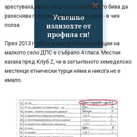
арестуваха, явно, когато е на свобода, го бива да
разяснява политики. Въпросът е само - в чия
Успешно
излязохте от
полза.
профила си!
През 2013 г. общо в двете изборни секции на
малкото село ДПС е събрало 4 гласа. Местни
казаха пред Клуб Z, че в затънтеното земеделско
местенце етнически турци няма и никога не е
имало.