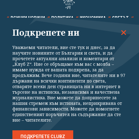
ВСИЧКИ НОВИНИ
ПОЛИТИКА
ИКОНОМИКА
СВЕТЪТ
Подкрепете ни
СПОРТ
КУЛТУРА
ТЕХНОЛОГИИ
КАЛЕЙДОСКОП
МНЕНИЯ
Уважаеми читатели, вие сте тук и днес, за да
научите новините от България и света, и да
прочетете актуални анализи и коментари от
„Клуб Z“. Ние се обръщаме към вас с молба –
имаме нужда от вашата подкрепа, за да
продължим. Вече години вие, читателите ни в 97
Общи условия
Политика за поверителност
държави на всички континенти по света,
отваряте всеки ден страницата ни в интернет в
Реклама
Партньори
Контакти
За Клуб Z
търсене на истинска, независима и качествена
Екип
Подкрепете ни
журналистика. Вие можете да допринесете за
нашия стремеж към истината, неприкривана от
финансови зависимости. Можете да помогнете
единственият поръчител на съдържание да сте
Издател на www.clubz.bg е „Клуб Зебра Медия“ ЕООД, София, ул. "Алеко
вие – читателите.
Константинов" 3. Всички права запазени 2026 „Клуб Зебра Медия“
ЕООД.
Препечатването на материали, снимки и видео от www.clubz.bg без
разрешение ще бъде преследвано по съдебен път, съгласно
ПОДКРЕПЕТЕ CLUBZ