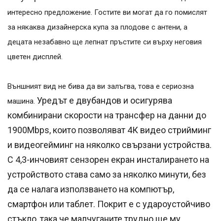
интересно предложение. Гостите ви могат да го помислят
за някаква дизайнерска купа за плодове с антени, а
децата незабавно ще лепнат пръстите си върху неговия
цветен дисплей.
Външният вид не бива да ви залъгва, това е сериозна
Уредът е двубандов и осигурява
машина.
комбинирани скорости на трансфер на данни до
1900Mbps, които позволяват 4К видео стрийминг
и видеогейминг на няколко свързани устройства.
С 4,3-инчовият с
ензорен екран инсталирането на
устройството става само за няколко минути, без
да се налага използването на компютър,
смартфон или таблет. Покрит е с удароустойчиво
стъкло, така че малчуганите трудно ще му