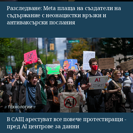
Разследване: Meta плаща на създатели на
съдържание с неонацистки връзки и
антиваксърски послания
ТЕХНОЛОГИИ
В САЩ арестуват все повече протестиращи -
пред AI центрове за данни