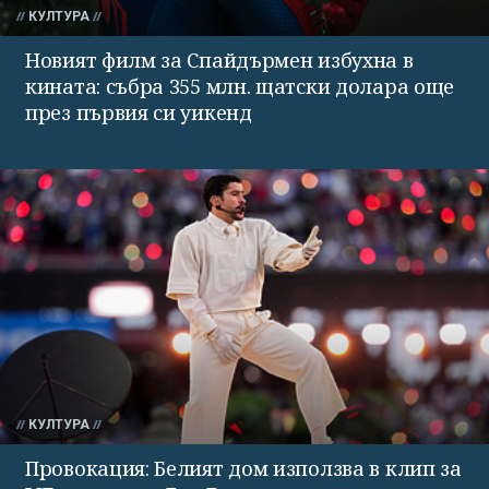
КУЛТУРА
Новият филм за Спайдърмен избухна в
кината: събра 355 млн. щатски долара още
през първия си уикенд
КУЛТУРА
Провокация: Белият дом използва в клип за