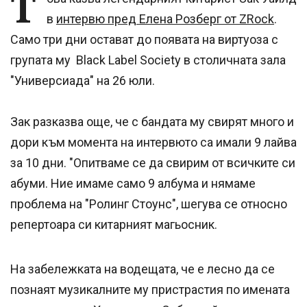
Т
в
интервю пред Елена Розберг от ZRock
.
Само три дни остават до появата на виртуоза с
групата му Black Label Society в столичната зала
"Универсиада" на 26 юли.
Зак разказва още, че с бандата му свирят много и
дори към момента на интервюто са имали 9 лайва
за 10 дни. "Опитваме се да свирим от всичките си
абуми. Ние имаме само 9 албума и нямаме
проблема на "Ролинг Стоунс", шегува се относно
репертоара си китарният магьосник.
На забележката на водещата, че е лесно да се
познаят музикалните му пристрастия по имената