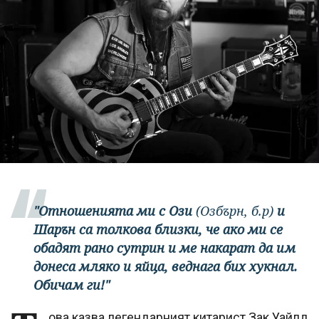
"Отношенията ми с Ози
(Озбърн, б.р)
и
Шарън са толкова близки, че ако ми се
обадят рано сутрин и ме накарат да им
донеса мляко и яйца, веднага бих хукнал.
Обичам ги!"
ова казва легендарният китарист Зак Уайлд