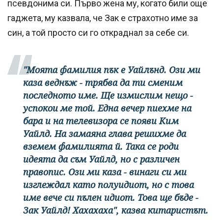
псевдонима си. Първо жена му, когато били още
гаджета, му казвала, че Зак е страхотно име за
син, а той просто си го откраднал за себе си.
"Моята фамилия пък е Уайлънд. Ози ми
каза веднъж - трябва да ти сменим
последното име. Ще измислим нещо -
успокои ме той. Една вечер пиехме на
бара и на телевизора се появи Ким
Уайлд. На замаяна глава решихме да
вземем фамилията й. Така се роди
идеята да съм Уайлд, но с различен
правопис.
Ози ми каза - винаги си ми
изглеждал като полуидиот, но с това
име вече си пълен идиот. Това ще бъде -
Зак Уайлд! Хахахаха", казва китаристът.