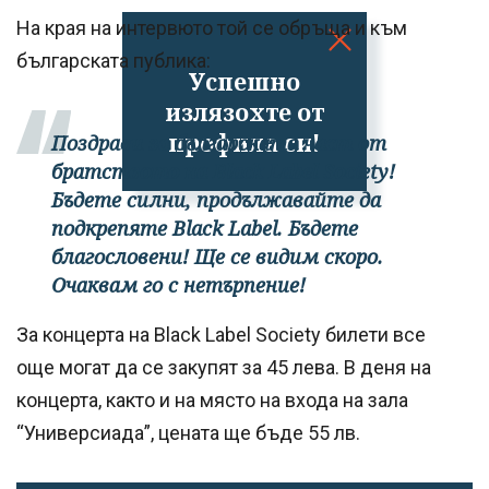
На края на интервюто той се обръща и към
българската публика:
Успешно
излязохте от
профила си!
Поздрави за българската част от
братството на Black Label Society!
Бъдете силни, продължавайте да
подкрепяте Black Label. Бъдете
благословени! Ще се видим скоро.
Очаквам го с нетърпение!
За концерта на Black Label Society билети все
още могат да се закупят за 45 лева. В деня на
концерта, както и на място на входа на зала
“Универсиада”, цената ще бъде 55 лв.