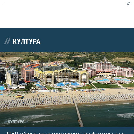
КУЛТУРА
КУЛТУРА
НАП обяви, че зорко следи два фестивала в