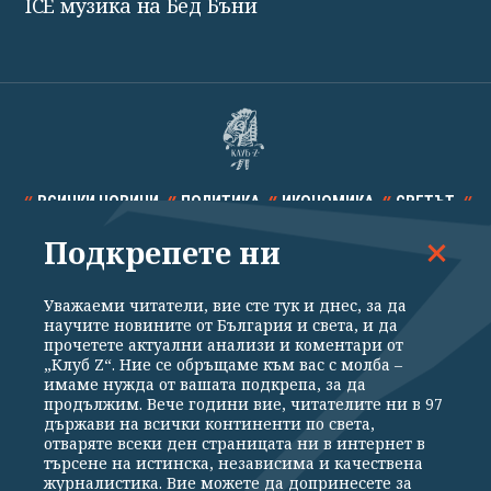
ICE музика на Бед Бъни
ВСИЧКИ НОВИНИ
ПОЛИТИКА
ИКОНОМИКА
СВЕТЪТ
Подкрепете ни
СПОРТ
КУЛТУРА
ТЕХНОЛОГИИ
КАЛЕЙДОСКОП
МНЕНИЯ
Уважаеми читатели, вие сте тук и днес, за да
научите новините от България и света, и да
прочетете актуални анализи и коментари от
„Клуб Z“. Ние се обръщаме към вас с молба –
имаме нужда от вашата подкрепа, за да
продължим. Вече години вие, читателите ни в 97
Общи условия
Политика за поверителност
държави на всички континенти по света,
отваряте всеки ден страницата ни в интернет в
Реклама
Партньори
Контакти
За Клуб Z
търсене на истинска, независима и качествена
Екип
Подкрепете ни
журналистика. Вие можете да допринесете за