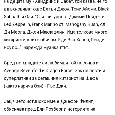
на децата му - Хендрикс и Сабат, той казва, че го
вдъхновяват още Е
лтън Джон, Тони Айоми, Black
Sabbath и Ози. "Със сигурност Джими Пейдж и
Led Zeppelin, Frank Marino от Mahogany Rush, Ал
Ди Меола, Джон Маклафлин. Има толкова много
китаристи, които обичам. Еди Ван Хален, Ренди
Роудс...", изрежда музикантът.
Сред по-младите си любимци той посочва и
Avenge Sevenfold и Dragon Force. Зак не пести и
суперлативи за сегашния китарист на Шефа
(както нарича Ози) - Гъс Джи.
Зак, чието истинско име е Джефри Филип,
обяснява пред Ели Розберг и историята на