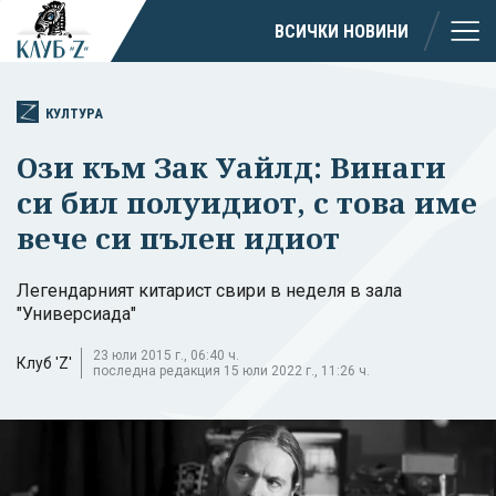
ВСИЧКИ НОВИНИ
КУЛТУРА
Ози към Зак Уайлд: Винаги
си бил полуидиот, с това име
вече си пълен идиот
Легендарният китарист свири в неделя в зала
"Универсиада"
23 юли 2015 г., 06:40 ч.
Клуб 'Z'
последна редакция 15 юли 2022 г., 11:26 ч.