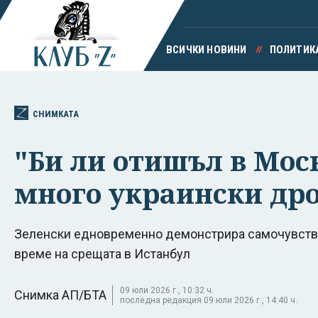
ВСИЧКИ НОВИНИ
ПОЛИТИК
СНИМКАТА
"Би ли отишъл в Мос
много украински дро
Зеленски едновременно демонстрира самочувствие
време на срещата в Истанбул
09 юли 2026 г., 10:32 ч.
Снимка АП/БТА
последна редакция 09 юли 2026 г., 14:40 ч.