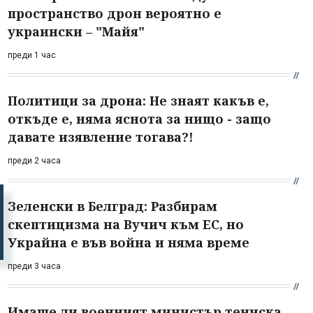
пространство дрон вероятно е
украински – "Майя"
преди 1 час
Политици за дрона: Не знаят какъв е,
откъде е, няма яснота за нищо - защо
давате изявление тогава?!
преди 2 часа
Зеленски в Белград: Разбирам
скептицизма на Вучич към ЕС, но
Украйна е във война и няма време
преди 3 часа
Имаше ли военният министър тениска