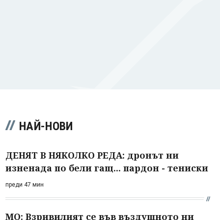
НАЙ-НОВИ
ДЕНЯТ В НЯКОЛКО РЕДА: дронът ни
изненада по бели гащ... пардон - тениски
преди 47 мин
МО: Взривилият се във въздушното ни