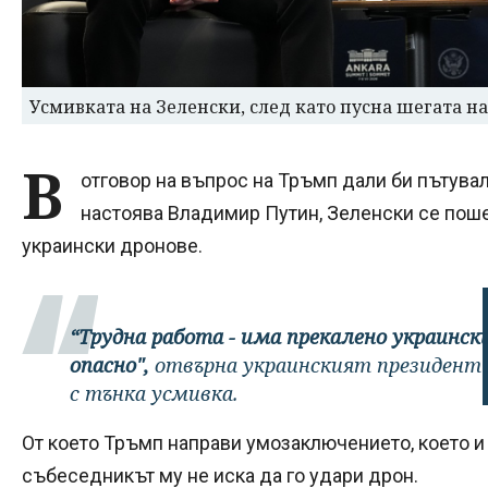
Усмивката на Зеленски, след като пусна шегата н
В
отговор на въпрос на Тръмп дали би пътувал
настоява Владимир Путин, Зеленски се поше
украински дронове.
“Трудна работа - има прекалено украинск
опасно",
отвърна украинският президент 
с тънка усмивка.
От което Тръмп направи умозаключението, което и 
събеседникът му не иска да го удари дрон.