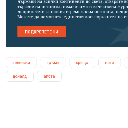
държави на всички континенти по света, отваряте в
търсене на истинска, независима и качествена жур
допринесете за нашия стремеж към истината, непр
Можете да помогнете единственият поръчител на съ
ПОДКРЕПЕТЕ НИ
зеленски
тръмп
среща
нато
доналд
апбта