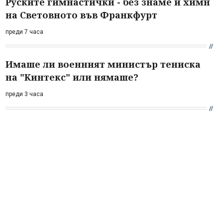
Руските гимнастички - без знаме и химн
на Световното във Франкфурт
преди 7 часа
Имаше ли военният министър тениска
на "Кинтекс" или нямаше?
преди 3 часа