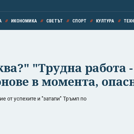
А
ИКОНОМИКА
СВЕТЪТ
СПОРТ
КУЛТУРА
ТЕХ
ква?" "Трудна работа 
нове в момента, опасн
 от успехите и "затапи" Тръмп по