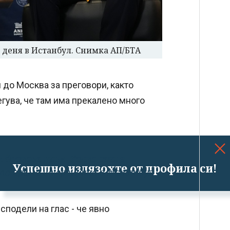
а деня в Истанбул. Снимка АП/БТА
 до Москва за преговори, както
гува, че там има прекалено много
и дронове там.
Точно сега е
Успешно излязохте от профила си!
по време на срещата в Истанбул
сподели на глас - че явно