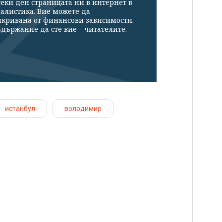
секи ден страницата ни в интернет в
налистика. Вие можете да
икривана от финансови зависимости.
държание да сте вие – читателите.
истанбул
володимир