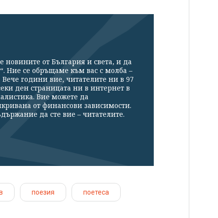
е новините от България и света, и да
“. Ние се обръщаме към вас с молба –
Вече години вие, читателите ни в 97
секи ден страницата ни в интернет в
налистика. Вие можете да
икривана от финансови зависимости.
държание да сте вие – читателите.
в
поезия
поетеса