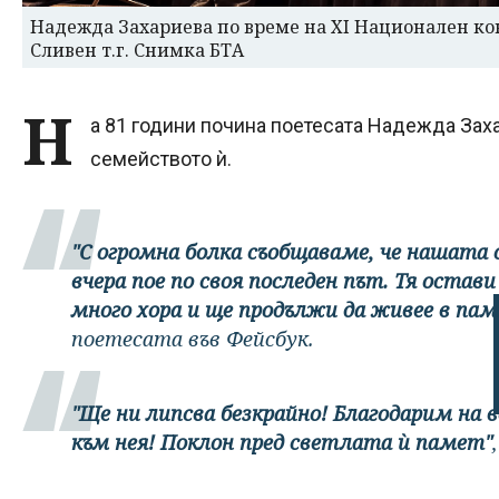
Надежда Захариева по време на XI Национален ко
Сливен т.г. Снимка БТА
Н
а 81 години почина поетесата Надежда За
семейството ѝ.
"С огромна болка съобщаваме, че нашата 
вчера пое по своя последен път. Тя остави 
много хора и ще продължи да живее в па
поетесата във Фейсбук.
"Ще ни липсва безкрайно! Благодарим на 
към нея! Поклон пред светлата ѝ памет"