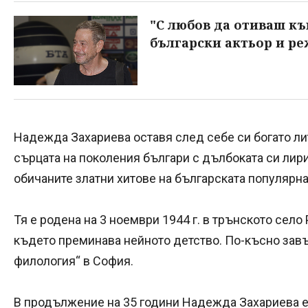
"С любов да отиваш къ
български актьор и р
Надежда Захариева оставя след себе си богато лит
сърцата на поколения българи с дълбоката си лирик
обичаните златни хитове на българската популярна
Тя е родена на 3 ноември 1944 г. в трънското село
където преминава нейното детство. По-късно зав
филология“ в София.
В продължение на 35 години Надежда Захариева е 