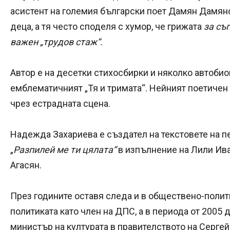
асистент на големия български поет Дамян Дамяно
деца, а тя често споделя с хумор, че грижата
за съп
важен „трудов стаж“.
Автор е на десетки стихосбирки и няколко автоби
емблематичният „Тя и тримата“. Нейният поетичен
чрез естрадната сцена.
Надежда Захариева е създател на текстовете на пе
„
Разпилей ме ти цялата“
в изпълнение на Лили Ив
Агасян.
През годините оставя следа и в обществено-полит
политиката като член на ДПС, а в периода от 2005 д
министър на културата в правителството на Сергей