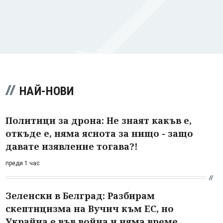
НАЙ-НОВИ
Политици за дрона: Не знаят какъв е,
откъде е, няма яснота за нищо - защо
давате изявление тогава?!
преди 1 час
Зеленски в Белград: Разбирам
скептицизма на Вучич към ЕС, но
Украйна е във война и няма време