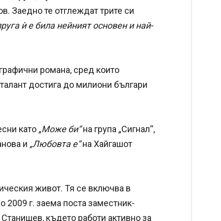
в. Заедно те отглеждат трите си
руга ѝ е била нейният основен и най-
ографични романа, сред които
 талант достига до милиони българи
сни като „
Може би“
на група „Сигнал“,
анова и
„Любовта е“
на Хайгашот
ическия живот. Тя се включва в
о 2009 г. заема поста заместник-
 Станишев, където работи активно за