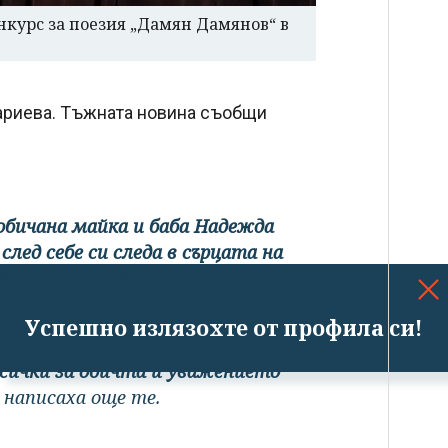
нкурс за поезия „Дамян Дамянов“ в
хариева. Тъжната новина съобщи
обичана майка и баба Надежда
след себе си следа в сърцата на
метта ни"
, написаха близките на
Успешно излязохте от профила си!
всички за обичта и уважението
, написаха още те.