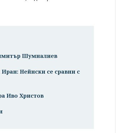
Димитър Шумналиев
 Иран: Нейнски се сравни с
ра Иво Христов
и