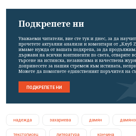
Подкрепете ни
Уважаеми читатели, вие сте тук и днес, за да научит
прочетете актуални анализи и коментари от „Клуб Z
имаме нужда от вашата подкрепа, за да продължим. 
държави на всички континенти по света, отваряте в
търсене на истинска, независима и качествена жур
допринесете за нашия стремеж към истината, непр
Можете да помогнете единственият поръчител на съ
ПОДКРЕПЕТЕ НИ
надежда
захариева
дамян
дамяно
текстописец
литература
кончина