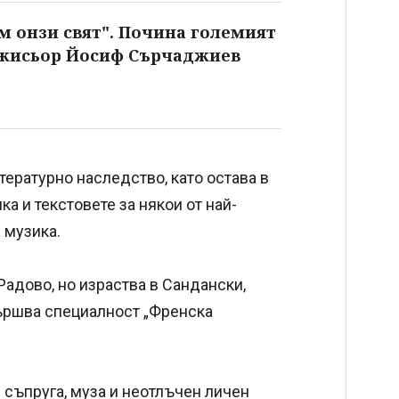
м онзи свят". Почина големият
ежисьор Йосиф Сърчаджиев
ературно наследство, като остава в
а и текстовете за някои от най-
 музика.
 Радово, но израства в Сандански,
ършва специалност „Френска
съпруга, муза и неотлъчен личен