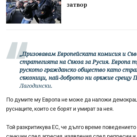
затвор
„Призовавам Европейската комисия и Съв
стратегията на Съюза за Русия. Европа 
руското гражданско общество като стран
съюзници, най-доброто ни оръжие срещу П
Лагодински.
По думите му Европа не може да наложи демокрац
руснаците, които се борят и умират за нея.
Той разкритикува ЕС, че дълго време поведението
санкции след агресия, изявления след репресии и