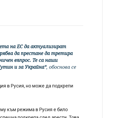
ета на ЕС да актуализират
трябва да престане да третира
ичен въпрос. Те са наши
утин и за Украйна“
, обоснова се
ия в Русия, но може да подкрепи
 му към режима в Русия е било
 спешна подкрепа след арести. Това