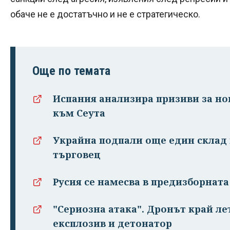
обаче не е достатъчно и не е стратегическо.
Още по темата
Испания анализира призиви за но
към Сеута
Украйна подпали още един склад 
търговец
Русия се намесва в предизборнат
"Сериозна атака". Дронът край ле
експлозив и детонатор