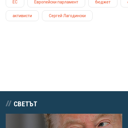
ЕС
Европейски парламент
бюджет
активисти
Сергей Лагодински
СВЕТЪТ