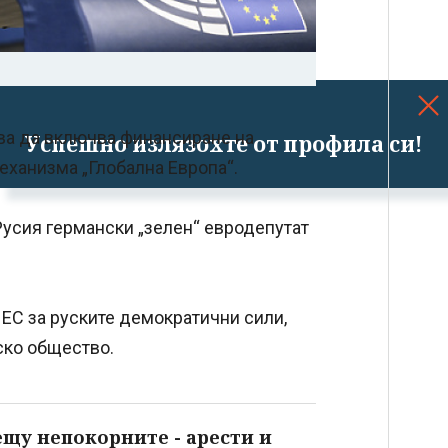
ва да включва финансиране на
Успешно излязохте от профила си!
еханизма „Глобална Европа“.
Русия германски „зелен“ евродепутат
 ЕС за руските демократични сили,
ско общество.
ещу непокорните - арести и