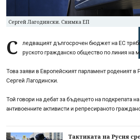
Сергей Лагодински. Снимка ЕП
С
ледващият дългосрочен бюджет на ЕС тряб
руското гражданско общество по линия на м
Това заяви в Европейският парламент роденият в 
Сергей Лагодински.
Той говори на дебат за бъдещето на подкрепата на
антивоенните активисти и репресираното граждан
Тактиката на Русия ср