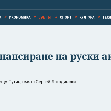
А
ИКОНОМИКА
СВЕТЪТ
СПОРТ
КУЛТУРА
ТЕХ
нансиране на руски а
щу Путин, смята Сергей Лагодински