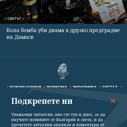
СВЕТЪТ
Кола бомба уби двама в друзко предградие
на Дамаск
ВСИЧКИ НОВИНИ
ПОЛИТИКА
ИКОНОМИКА
СВЕТЪТ
Подкрепете ни
СПОРТ
КУЛТУРА
ТЕХНОЛОГИИ
КАЛЕЙДОСКОП
МНЕНИЯ
Уважаеми читатели, вие сте тук и днес, за да
научите новините от България и света, и да
прочетете актуални анализи и коментари от