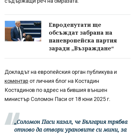
съдържащи реч на омразата.
Евродепутати ще
обсъждат забрана на
паневропейска партия
заради „Възраждане“
Докладът на европейския орган публикува и
коментар
от личния блог на Костадин
Костадинов по адрес на бившия външен
министър Соломон Паси от 18 юни 2025 г.
„Соломон Паси казал, че България трябва
отново да отвори урановите си мини, за