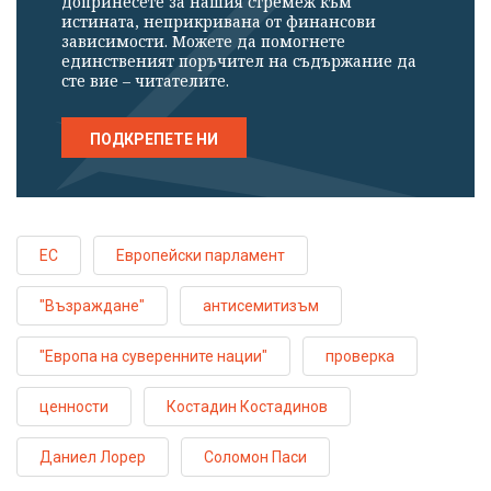
допринесете за нашия стремеж към
истината, неприкривана от финансови
зависимости. Можете да помогнете
единственият поръчител на съдържание да
сте вие – читателите.
ПОДКРЕПЕТЕ НИ
ЕС
Европейски парламент
"Възраждане"
антисемитизъм
"Европа на суверенните нации"
проверка
ценности
Костадин Костадинов
Даниел Лорер
Соломон Паси