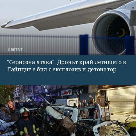
СВЕТЪТ
"Сериозна атака". Дронът край летището в
Лайпциг е бил с експлозив и детонатор