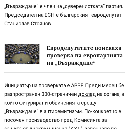
„Възраждане“ е член на „суверенистката“ партия.
Председател на ЕСН е българският евродепутат
Станислав Стоянов.
Евродепутатите поискаха
проверка на европартията
на „Възраждане“
Инициатър на проверката е APPF. Преди месец бе
разпространен 300-страничен
доклад
на органа, в
който фигурират и обвиненията срещу
„Възраждане“ в антисемитизъм. По-конкретно е
посочен производство пред Комисията за
защита от дискриминация (КЗД), започнало по