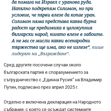
да помага на Израел с уранова руда.
Напълно подкрепям Соломон, но при
условие, че първи влезе да копае уран.
Соломон няма представа каква бурна
радост ще предизвика в целокупния
български народ, когато влезе в забоите.
А не ми се мисли какви всенародни
тържества ще има, ако не излезе“
, пише
лидерът на „Възраждане“.
Сред другите посочени случаи около
българската партия е споразумението за
сътрудничество с „Единна Русия“ на Владимир
Путин, подписано през април 2025 г.
Отделно е включена декларация на Народното
събрание, с която се осъждат системните