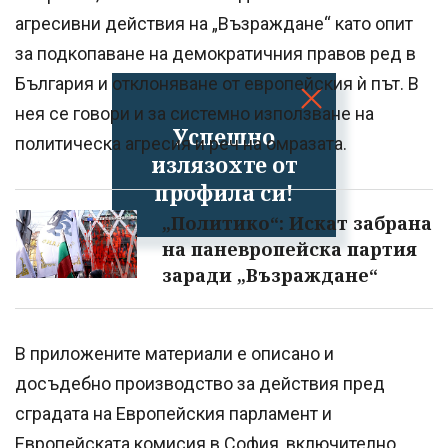
агресивни действия на „Възраждане“ като опит
за подкопаване на демократичния правов ред в
България и отклоняване от европейския ѝ път. В
нея се говори и за системно използване на
Успешно
политическа агресия и реч на омразата.
излязохте от
профила си!
„Политико“: Искат забрана
на паневропейска партия
заради „Възраждане“
В приложените материали е описано и
досъдебно производство за действия пред
сградата на Европейския парламент и
Европейската комисия в София, включително