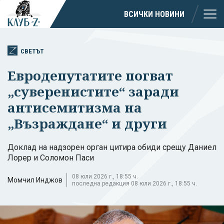
ВСИЧКИ НОВИНИ
СВЕТЪТ
Евродепутатите погват
„суверенистите“ заради
антисемитизма на
„Възраждане“ и други
Доклад на надзорен орган цитира обиди срещу Даниел
Лорер и Соломон Паси
08 юли 2026 г., 18:55 ч.
Момчил Инджов
последна редакция 08 юли 2026 г., 18:55 ч.