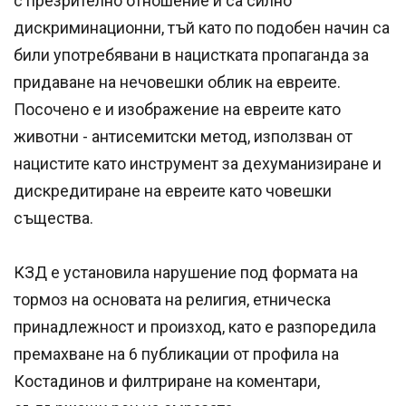
с презрително отношение и са силно
дискриминационни, тъй като по подобен начин са
били употребявани в нацистката пропаганда за
придаване на нечовешки облик на евреите.
Посочено е и изображение на евреите като
животни - антисемитски метод, използван от
нацистите като инструмент за дехуманизиране и
дискредитиране на евреите като човешки
същества.
КЗД е установила нарушение под формата на
тормоз на основата на религия, етническа
принадлежност и произход, като е разпоредила
премахване на 6 публикации от профила на
Костадинов и филтриране на коментари,