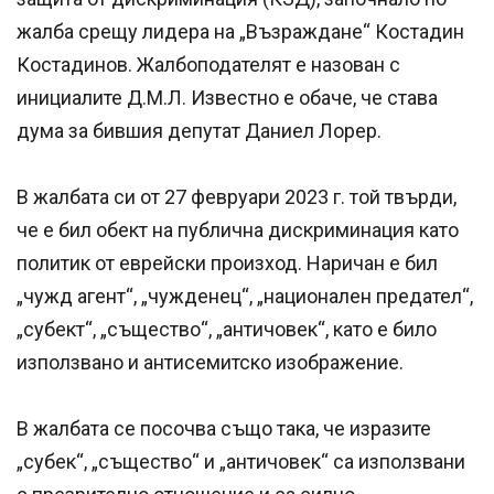
жалба срещу лидера на „Възраждане“ Костадин
Костадинов. Жалбоподателят е назован с
инициалите Д.М.Л. Известно е обаче, че става
дума за бившия депутат Даниел Лорер.
В жалбата си от 27 февруари 2023 г. той твърди,
че е бил обект на публична дискриминация като
политик от еврейски произход. Наричан е бил
„чужд агент“, „чужденец“, „национален предател“,
„субект“, „същество“, „античовек“, като е било
използвано и антисемитско изображение.
В жалбата се посочва също така, че изразите
„субек“, „същество“ и „античовек“ са използвани