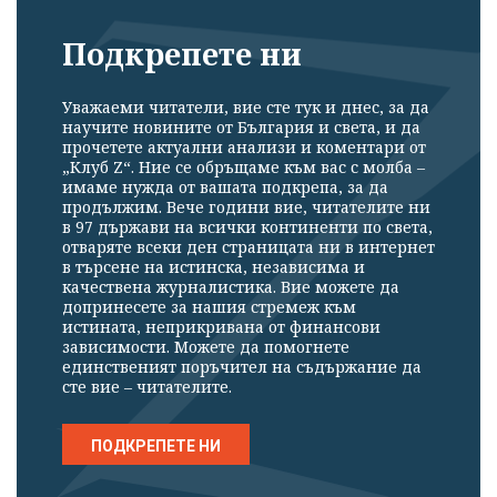
Подкрепете ни
Уважаеми читатели, вие сте тук и днес, за да
научите новините от България и света, и да
прочетете актуални анализи и коментари от
„Клуб Z“. Ние се обръщаме към вас с молба –
имаме нужда от вашата подкрепа, за да
продължим. Вече години вие, читателите ни
в 97 държави на всички континенти по света,
отваряте всеки ден страницата ни в интернет
в търсене на истинска, независима и
качествена журналистика. Вие можете да
допринесете за нашия стремеж към
истината, неприкривана от финансови
зависимости. Можете да помогнете
единственият поръчител на съдържание да
сте вие – читателите.
ПОДКРЕПЕТЕ НИ