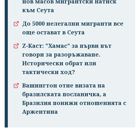
нов масов мигрантски натиск
към Сеута
До 5000 нелегални мигранти все
още остават в Сеута
Z-Каст: "Хамас" за първи път
Успешно
говори за разоръжаване.
излязохте от
Исторически обрат или
профила си!
тактически ход?
Вашингтон отне визата на
бразилската посланичка, а
Бразилия понижи отношенията с
Аржентина