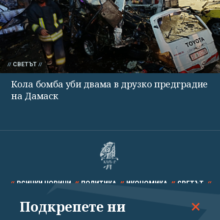
СВЕТЪТ
Кола бомба уби двама в друзко предградие
на Дамаск
ВСИЧКИ НОВИНИ
ПОЛИТИКА
ИКОНОМИКА
СВЕТЪТ
Подкрепете ни
СПОРТ
КУЛТУРА
ТЕХНОЛОГИИ
КАЛЕЙДОСКОП