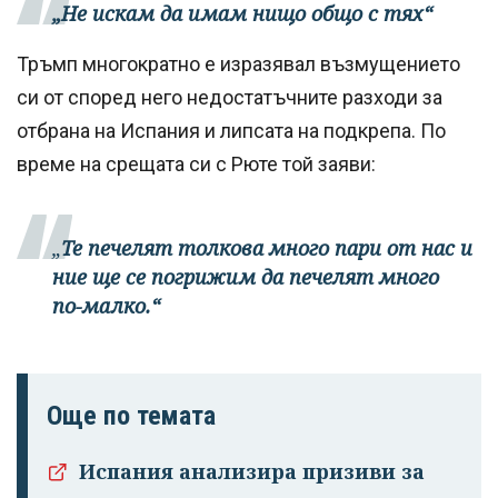
„Не искам да имам нищо общо с тях“
Тръмп многократно е изразявал възмущението
си от според него недостатъчните разходи за
отбрана на Испания и липсата на подкрепа. По
време на срещата си с Рюте той заяви:
„
Те печелят толкова много пари от нас и
ние ще се погрижим да печелят много
по-малко.“
Още по темата
Испания анализира призиви за