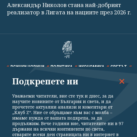
Александър Николов стана най-добрият
реализатор в Лигата на нациите през 2026 г.
ВСИЧКИ НОВИНИ
ПОЛИТИКА
ИКОНОМИКА
СВЕТЪТ
Подкрепете ни
СПОРТ
КУЛТУРА
ТЕХНОЛОГИИ
КАЛЕЙДОСКОП
МНЕНИЯ
Уважаеми читатели, вие сте тук и днес, за да
научите новините от България и света, и да
прочетете актуални анализи и коментари от
„Клуб Z“. Ние се обръщаме към вас с молба –
имаме нужда от вашата подкрепа, за да
продължим. Вече години вие, читателите ни в 97
Общи условия
Политика за поверителност
държави на всички континенти по света,
отваряте всеки ден страницата ни в интернет в
Реклама
Партньори
Контакти
За Клуб Z