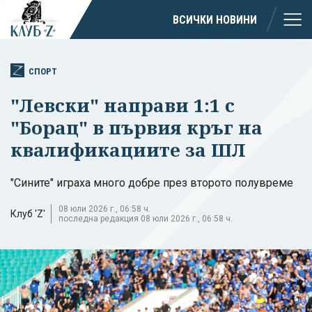
ВСИЧКИ НОВИНИ
СПОРТ
"Левски" направи 1:1 с
"Борац" в първия кръг на
квалификациите за ШЛ
"Сините" играха много добре през второто полувреме
08 юли 2026 г., 06:58 ч.
Клуб 'Z'
последна редакция 08 юли 2026 г., 06:58 ч.