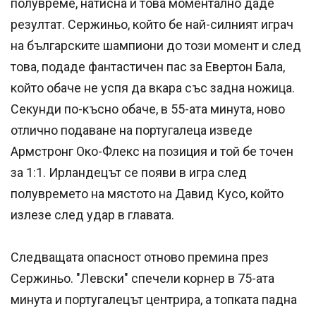
полувреме, натисна и това моментално даде
резултат. Сержиньо, който бе най-силният играч
на българските шампиони до този момент и след
това, подаде фантастичен пас за Евертон Бала,
който обаче не успя да вкара със задна ножица.
Секунди по-късно обаче, в 55-ата минута, ново
отлично подаване на португалеца изведе
Армстронг Око-Флекс на позиция и той бе точен
за 1:1. Ирландецът се появи в игра след
полувремето на мястото на Давид Кусо, който
излезе след удар в главата.
Следващата опасност отново премина през
Сержиньо. "Левски" спечели корнер в 75-ата
минута и португалецът центрира, а топката падна