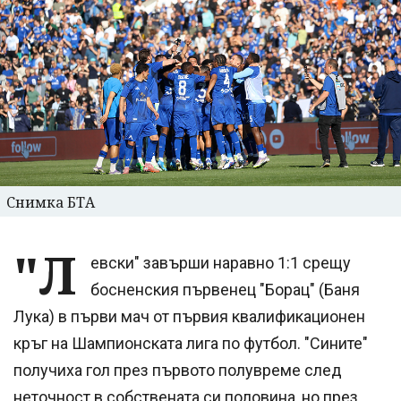
Снимка БТА
"Л
евски" завърши наравно 1:1 срещу
босненския първенец "Борац" (Баня
Лука) в първи мач от първия квалификационен
кръг на Шампионската лига по футбол. "Сините"
получиха гол през първото полувреме след
неточност в собствената си половина, но през