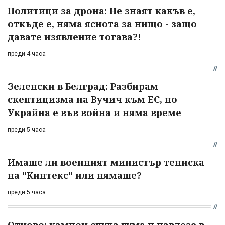
Политици за дрона: Не знаят какъв е,
откъде е, няма яснота за нищо - защо
давате изявление тогава?!
преди 4 часа
Зеленски в Белград: Разбирам
скептицизма на Вучич към ЕС, но
Украйна е във война и няма време
преди 5 часа
Имаше ли военният министър тениска
на "Кинтекс" или нямаше?
преди 5 часа
Отново: камион спука гума и навлезе в