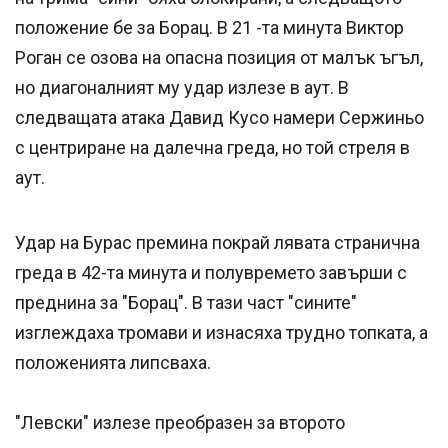
положение бе за Борац. В 21 -та минута Виктор
Роган се озова на опасна позиция от малък ъгъл,
но диагоналният му удар излезе в аут. В
следващата атака Давид Кусо намери Сержиньо
с центриране на далечна греда, но той стреля в
аут.
Удар на Бурас премина покрай лявата странична
греда в 42-та минута и полувремето завърши с
преднина за "Борац". В тази част "сините"
изглеждаха тромави и изнасяха трудно топката, а
положенията липсваха.
"Левски" излезе преобразен за второто