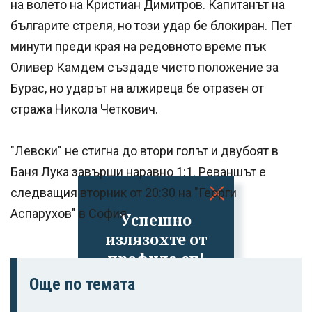
на волето на Кристиан Димитров. Капитанът на
българите стреля, но този удар бе блокиран. Пет
минути преди края на редовното време пък
Оливер Камдем създаде чисто положение за
Бурас, но ударът на алжиреца бе отразен от
стража Никола Четкович.
"Левски" не стигна до втори голът и двубоят в
Баня Лука завърши наравно 1:1. Реваншът е
следващия вторник от 20:30 на "Георги
Аспарухов" в София.
Успешно
излязохте от
профила си!
Още по темата