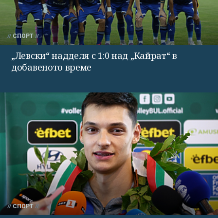
СПОРТ
„Левски“ надделя с 1:0 над „Кайрат“ в
добавеното време
СПОРТ