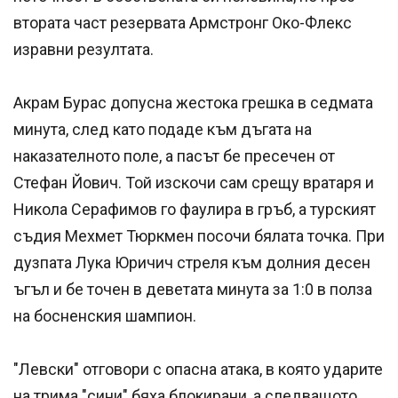
втората част резервата Армстронг Око-Флекс
изравни резултата.
Акрам Бурас допусна жестока грешка в седмата
минута, след като подаде към дъгата на
наказателното поле, а пасът бе пресечен от
Стефан Йович. Той изскочи сам срещу вратаря и
Никола Серафимов го фаулира в гръб, а турският
съдия Мехмет Тюркмен посочи бялата точка. При
дузпата Лука Юричич стреля към долния десен
ъгъл и бе точен в деветата минута за 1:0 в полза
на босненския шампион.
"Левски" отговори с опасна атака, в която ударите
на трима "сини" бяха блокирани, а следващото