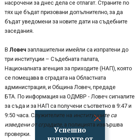
насрочени за днес дела се отлагат. Страните по
тях ще бъдат призовани допълнително, за да
бъдат уведомени за новите дати на съдебните
заседания.
В
Ловеч
заплашителни имейли са изпратени до
три институции – Съдебната палата,
Националната агенция за приходите (НАП), която
се помещава в сградата на Областната
администрация, и Община Ловеч, предаде
БТА. По информация на ОДМВР - Ловеч сигналите
за съда и за НАП са получени съответно в 9:47 и
9:50 часа. Служителите на
институциите са
изведени от сградите
, а полицията извършва
Успешно
проверки.
излязохте от