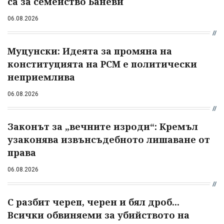
са за семейство Баневи
06.08.2026
Муцунски: Идеята за промяна на
конституцията на РСМ е политически
неприемлива
06.08.2026
Законът за „вечните изроди“: Кремъл
узаконява извънсъдебното лишаване от
права
06.08.2026
С разбит череп, черен и бял дроб...
Всички обвиняеми за убийството на