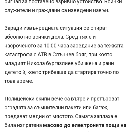
сигнал за поставено взривно устойство. Всички
служители и граждани са изведени навън.
Заради извънредната ситуация се спират
абсолютно всички дела. Сред тях е и
насроченото за 10:00 часа заседание за тежката
катастрофа с АТВ в Слънчев бряг, при която
младият Никола бургазлиев уби жена и рани
детето ѝ, което трябваше да стартира точно по
това време.
Полицейски екипи вече са вътре и претърсват
сградата за съмнителни пакети или багаж,
предават медии от мястото. Самата заплаха е
била изпратена
масово до електроните пощи на