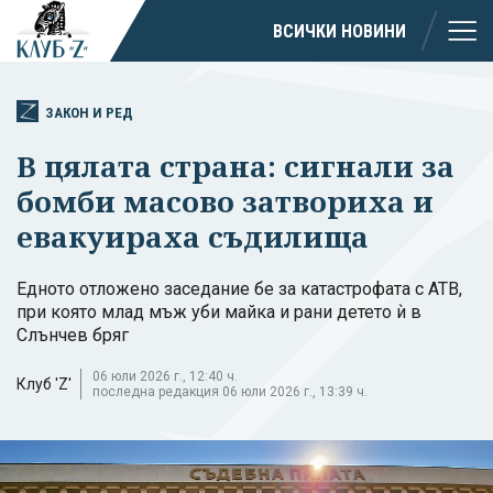
ВСИЧКИ НОВИНИ
ЗАКОН И РЕД
В цялата страна: сигнали за
бомби масово затвориха и
евакуираха съдилища
Едното отложено заседание бе за катастрофата с АТВ,
при която млад мъж уби майка и рани детето ѝ в
Слънчев бряг
06 юли 2026 г., 12:40 ч.
Клуб 'Z'
последна редакция 06 юли 2026 г., 13:39 ч.