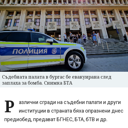
Съдебната палата в бургас бе евакуирана след
заплаха за бомба. Снимка БТА
Р
азлични сгради на съдебни палати и други
институции в страната бяха опразнени днес
предиобед, предават БГНЕС, БТА, бТВ и др.