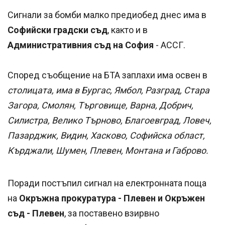
Сигнали за бомби малко предиобед днес има в
Софийски градски съд
, както и в
Административния съд на София
- АССГ.
Според съобщение на БТА заплахи има освен в
столицата, има в Бургас, Ямбол, Разград, Стара
Загора, Смолян, Търговище, Варна, Добрич,
Силистра, Велико Търново, Благоевград, Ловеч,
Пазарджик, Видин, Хасково, Софийска област,
Кърджали, Шумен, Плевен, Монтана и Габрово.
Поради постъпил сигнал на електронната поща
на
Окръжна прокуратура - Плевен и Окръжен
съд - Плевен
, за поставено взирвно