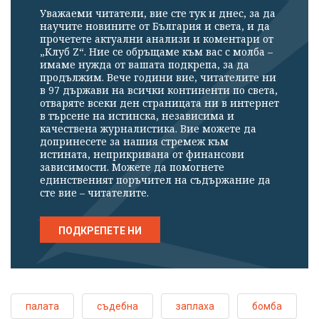
Уважаеми читатели, вие сте тук и днес, за да
научите новините от България и света, и да
прочетете актуални анализи и коментари от
„Клуб Z“. Ние се обръщаме към вас с молба –
имаме нужда от вашата подкрепа, за да
продължим. Вече години вие, читателите ни
в 97 държави на всички континенти по света,
отваряте всеки ден страницата ни в интернет
в търсене на истинска, независима и
качествена журналистика. Вие можете да
допринесете за нашия стремеж към
истината, неприкривана от финансови
зависимости. Можете да помогнете
единственият поръчител на съдържание да
сте вие – читателите.
ПОДКРЕПЕТЕ НИ
палата
съдебна
заплаха
бомба