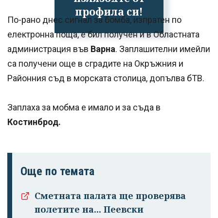
профила си!
По-рано днес сигнал за бомба, изпратен по
електронна поща, е бил получен и в Областната
администрация във
Варна
. Заплашителни имейли
са получени още в сградите на Окръжния и
Районния съд в морската столица, допълва бТВ.
Заплаха за мобма е имало и за съда в
Костинброд.
Още по темата
Сметната палата ще проверява
полетите на... Пеевски