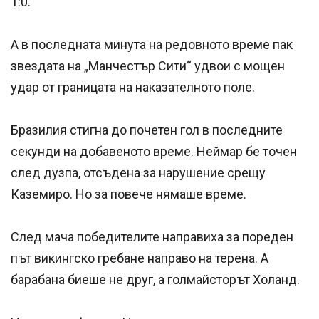
1:0.
А в последната минута на редовното време пак
звездата на „Манчестър Сити“ удвои с мощен
удар от границата на наказателното поле.
Бразилия стигна до почетен гол в последните
секунди на добавеното време. Неймар бе точен
след дузпа, отсъдена за нарушение срещу
Каземиро. Но за повече нямаше време.
След мача победителите направиха за пореден
път викингско гребане направо на терена. А
барабана биеше не друг, а голмайсторът Холанд.