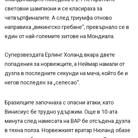
световни шампиони и се класираха за
четвъртфиналите. А след триумфа отново
направиха „викингско гребане“, превърнало се в
един от най-големите хитове на Мондиала.
Суперзвездата Ерлинг Холанд вкара двете
попадения за норвежците, а Неймар намали от
дузпа в последните секунди на мача, който бе и
негов последен за „селесао“.
Бразилците започнаха с опасни атаки, като
Винисиус бе трудно удържим. Още в 10-ата
минута след намесата на ВАР бе отсъдена дузпа
в тяхна полза. Норвежкият вратар Нюланд обазе