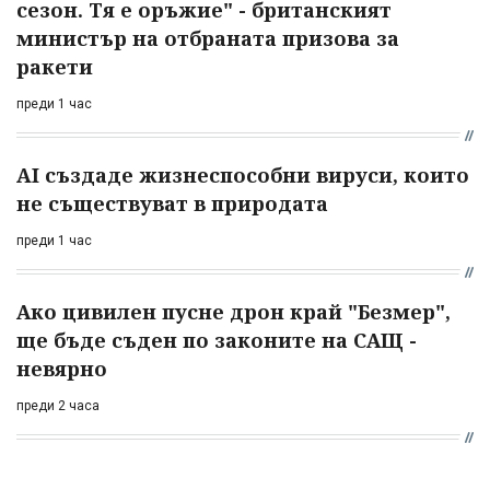
сезон. Тя е оръжие" - британският
министър на отбраната призова за
ракети
преди 1 час
AI създаде жизнеспособни вируси, които
не съществуват в природата
преди 1 час
Ако цивилен пусне дрон край "Безмер",
ще бъде съден по законите на САЩ -
невярно
преди 2 часа