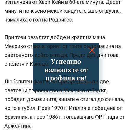
изпълнена от Хари Кейн в 60-ата минута. Десет
минути по-късно мексиканците, също от дузпа,
намалиха с гол на Родригес.
При този резултат дойде и краят на мача.
Мексико стана вторият от трите съдомакина на
световното, който отпада. Преди два дни това
Успешно
сполетя и Канада.
излязохте от
профила си!
Любопитен факт е, че при предишните две
световни първенство в Мексико отборът,
победил домакините, винаги е стигал до финала,
но го е губил. През 1970 г. Италия е победена от
Бразилия, а през 1986 г. тогавашнага ФРГ пада от
Аржентина.