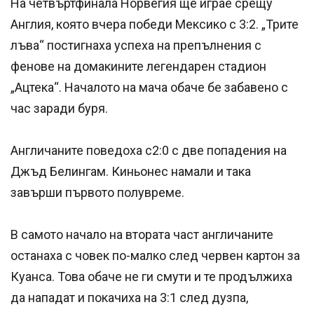
На четвъртфинала Норвегия ще играе срещу
Англия, която вчера победи Мексико с 3:2. „Трите
лъва“ постигнаха успеха на препълнения с
фенове на домакините легендарен стадион
„Ацтека“. Началото на мача обаче бе забавено с
час заради буря.
Англичаните поведоха с2:0 с две попадения на
Джъд Белингам. Киньонес намали и така
завърши първото полувреме.
В самото начало на втората част англичаните
останаха с човек по-малко след червен картон за
Куанса. Това обаче не ги смути и те продължиха
да нападат и покачиха на 3:1 след дузпа,