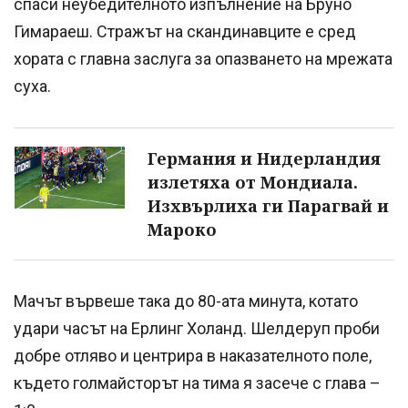
спаси неубедителното изпълнение на Бруно
Гимараеш. Стражът на скандинавците е сред
хората с главна заслуга за опазването на мрежата
суха.
Германия и Нидерландия
излетяха от Мондиала.
Изхвърлиха ги Парагвай и
Мароко
Мачът вървеше така до 80-ата минута, котато
удари часът на Ерлинг Холанд. Шелдеруп проби
добре отляво и центрира в наказателното поле,
където голмайсторът на тима я засече с глава –