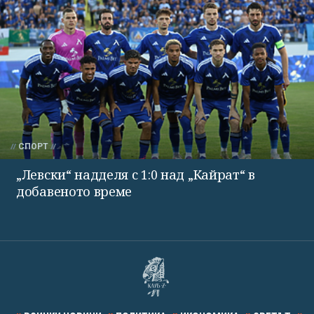
СПОРТ
„Левски“ надделя с 1:0 над „Кайрат“ в
добавеното време