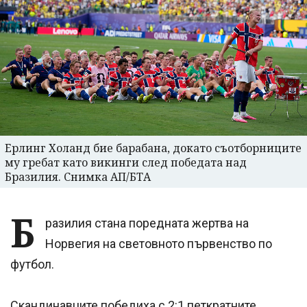
Ерлинг Холанд бие барабана, докато съотборниците
му гребат като викинги след победата над
Бразилия. Снимка АП/БТА
Б
разилия стана поредната жертва на
Норвегия на световното първенство по
футбол.
Скандинавците победиха с 2:1 петкратните