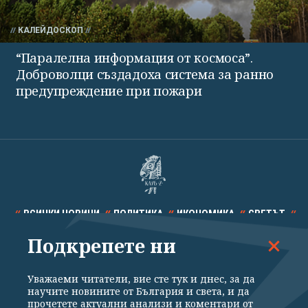
КАЛЕЙДОСКОП
“Паралелна информация от космоса”.
Доброволци създадоха система за ранно
предупреждение при пожари
ВСИЧКИ НОВИНИ
ПОЛИТИКА
ИКОНОМИКА
СВЕТЪТ
Подкрепете ни
СПОРТ
КУЛТУРА
ТЕХНОЛОГИИ
КАЛЕЙДОСКОП
МНЕНИЯ
Уважаеми читатели, вие сте тук и днес, за да
научите новините от България и света, и да
прочетете актуални анализи и коментари от