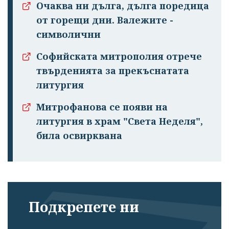
Очаква ни дълга, дълга поредица
от горещи дни. Валежите -
символични
Софийската митрополия отрече
Успешно
твърденията за прекъснатата
излязохте от
литургия
профила си!
Митрофанова се появи на
литургия в храм "Света Неделя",
била освирквана
Подкрепете ни