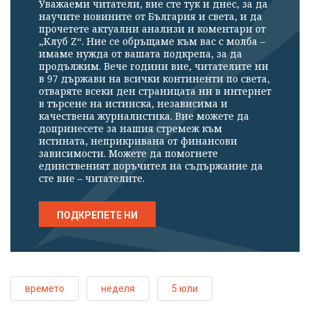
Уважаеми читатели, вие сте тук и днес, за да
научите новините от България и света, и да
прочетете актуални анализи и коментари от
„Клуб Z“. Ние се обръщаме към вас с молба –
имаме нужда от вашата подкрепа, за да
продължим. Вече години вие, читателите ни
в 97 държави на всички континенти по света,
отваряте всеки ден страницата ни в интернет
в търсене на истинска, независима и
качествена журналистика. Вие можете да
допринесете за нашия стремеж към
истината, неприкривана от финансови
зависимости. Можете да помогнете
единственият поръчител на съдържание да
сте вие – читателите.
ПОДКРЕПЕТЕ НИ
времето
неделя
5 юли