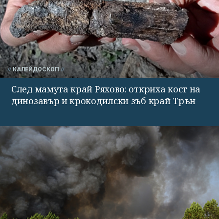
КАЛЕЙДОСКОП
След мамута край Ряхово: откриха кост на
динозавър и крокодилски зъб край Трън