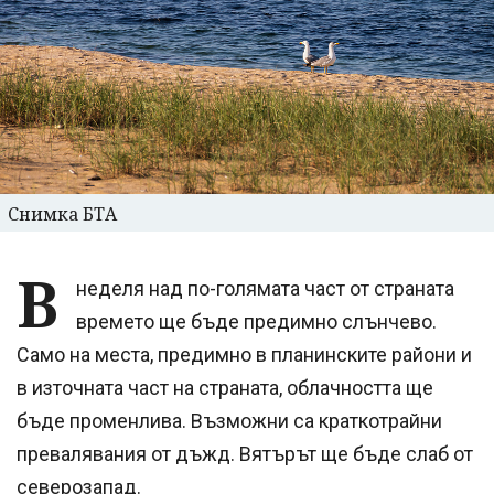
Снимка БТА
В
неделя над по-голямата част от страната
времето ще бъде предимно слънчево.
Само на места, предимно в планинските райони и
в източната част на страната, облачността ще
бъде променлива. Възможни са краткотрайни
превалявания от дъжд. Вятърът ще бъде слаб от
северозапад.