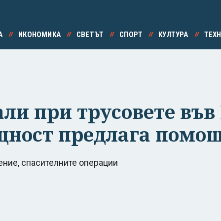
А
ИКОНОМИКА
СВЕТЪТ
СПОРТ
КУЛТУРА
ТЕХ
али при трусовете във
щност предлага помо
ние, спасителните операции