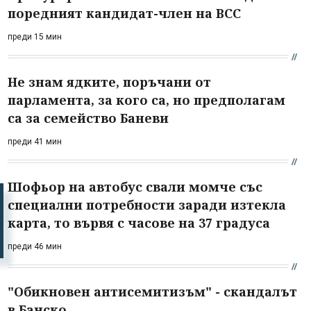
поредният кандидат-член на ВСС
преди 15 мин
Не знам ядките, поръчани от
парламента, за кого са, но предполагам
са за семейство Баневи
преди 41 мин
Шофьор на автобус свали момче със
специални потребности заради изтекла
карта, то вървя с часове на 37 градуса
преди 46 мин
"Обикновен антисемитизъм" - скандалът
в Банско