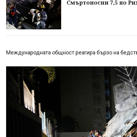
Смъртоносни 7,5 по Р
Международната общност реагира бързо на бедст