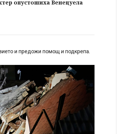
ихтер опустошиха Венецуела
вието и предожи помощ и подкрепа.