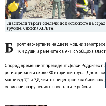
Спасители търсят оцелели под останките на сграда
трусове. Снимка АП/БТА
Б
роят на жертвите на двете мощни земетресе
164 души, а ранените са 971, съобщиха власт
Според временният президент Делси Родригес пре
регистрирани и около 30 вторични труса. Двете п
магнитуд 7,2 и 7,5, чиито епицентрове са били зап
сериозни разрушения в засегнатите райони.