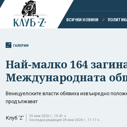
ВСИЧКИ НОВИНИ
ПОЛИТИК
ГАЛЕРИИ
Най-малко 164 загин
Международната об
Венецуелските власти обявиха извънредно положе
продължават
25 юни 2026 г., 15:41 ч.
Клуб 'Z'
последна редакция 28 юни 2026 г., 11:17 ч.