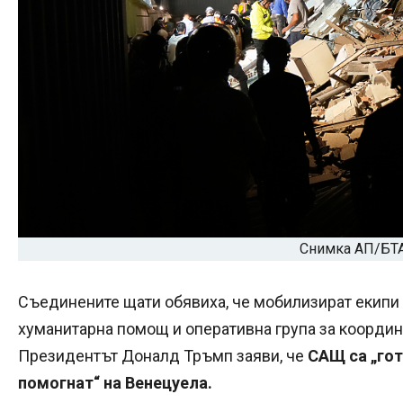
Снимка АП/БТ
Съединените щати обявиха, че мобилизират екипи 
хуманитарна помощ и оперативна група за координ
Президентът Доналд Тръмп заяви, че
САЩ са „гот
помогнат“ на Венецуела.