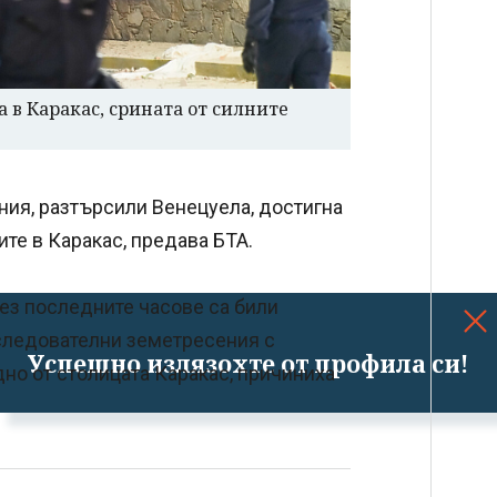
 в Каракас, срината от силните
ния, разтърсили Венецуела, достигна
ите в Каракас, предава БТА.
з последните часове са били
оследователни земетресения с
Успешно излязохте от профила си!
адно от столицата Каракас, причиниха