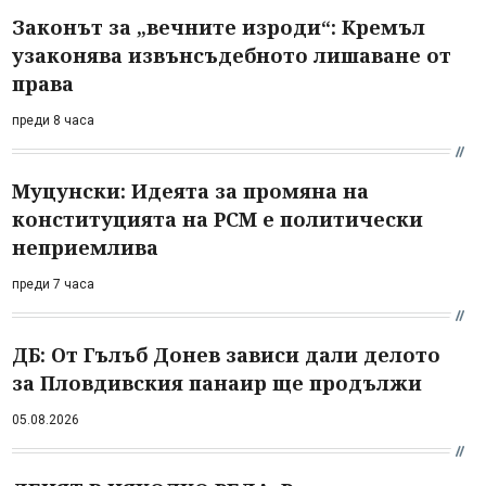
Законът за „вечните изроди“: Кремъл
узаконява извънсъдебното лишаване от
права
преди 8 часа
Муцунски: Идеята за промяна на
конституцията на РСМ е политически
неприемлива
преди 7 часа
ДБ: От Гълъб Донев зависи дали делото
за Пловдивския панаир ще продължи
05.08.2026