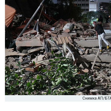
Снимка АП/БТ