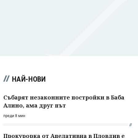
НАЙ-НОВИ
Събарят незаконните постройки в Баба
Алино, ама друг път
преди 8 мин
Прокурорка от Апелативна в Пловдив е