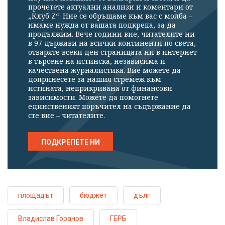
прочетете актуални анализи и коментари от
„Клуб Z“. Ние се обръщаме към вас с молба –
имаме нужда от вашата подкрепа, за да
продължим. Вече години вие, читателите ни
в 97 държави на всички континенти по света,
отваряте всеки ден страницата ни в интернет
в търсене на истинска, независима и
качествена журналистика. Вие можете да
допринесете за нашия стремеж към
истината, неприкривана от финансови
зависимости. Можете да помогнете
единственият поръчител на съдържание да
сте вие – читателите.
ПОДКРЕПЕТЕ НИ
площадът
бюджет
дълг
Владислав Горанов
ГЕРБ