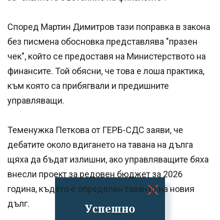
Според Мартин Димитров тази поправка в закона
без писмена обосновка представлява "празен
чек", който се предоставя на Министерството на
финансите. Той обясни, че това е лоша практика,
към която са прибягвали и предишните
управляващи.
Теменужка Петкова от ГЕРБ-СДС заяви, че
дебатите около вдигането на тавана на дълга
щяха да бъдат излишни, ако управляващите бяха
внесли проект за редовен бюджет за 2026
година, където е определен таванът на новия
дълг.
Успешно