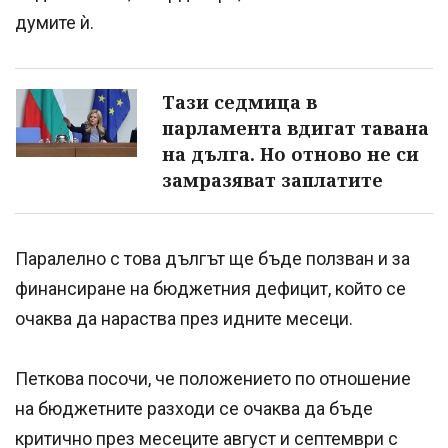
думите ѝ.
Тази седмица в
парламента вдигат тавана
на дълга. Но отново не си
замразяват заплатите
Паралелно с това дългът ще бъде ползван и за
финансиране на бюджетния дефицит, който се
очаква да нараства през идните месеци.
Петкова посочи, че положението по отношение
на бюджетните разходи се очаква да бъде
критично през месеците август и септември с