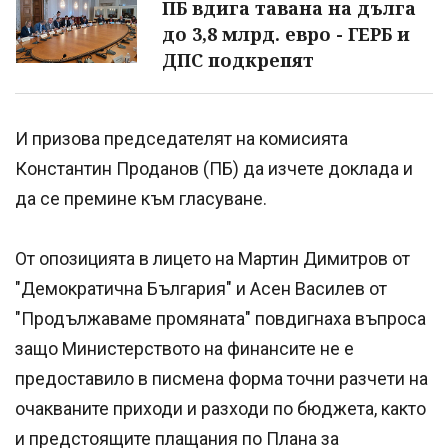
ПБ вдига тавана на дълга
до 3,8 млрд. евро - ГЕРБ и
ДПС подкрепят
И призова председателят на комисията
Константин Проданов (ПБ) да изчете доклада и
да се премине към гласуване.
От опозицията в лицето на Мартин Димитров от
"Демократична България" и Асен Василев от
"Продължаваме промяната" повдигнаха въпроса
защо Министерството на финансите не е
предоставило в писмена форма точни разчети на
очакваните приходи и разходи по бюджета, както
и предстоящите плащания по Плана за