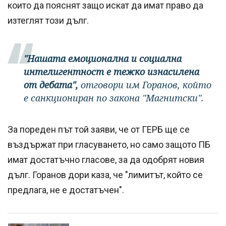
които да пояснят защо искат да имат право да
изтеглят този дълг.
"Нашата емоционална и социална
интелигентност е тежко изнасилена
от дебата",
отговори им Горанов, който
е санкциониран по закона "Магнитски".
За пореден път той заяви, че от ГЕРБ ще се
въздържат при гласуването, но само защото ПБ
имат достатъчно гласове, за да одобрят новия
дълг. Горанов дори каза, че "лимитът, който се
предлага, не е достатъчен".