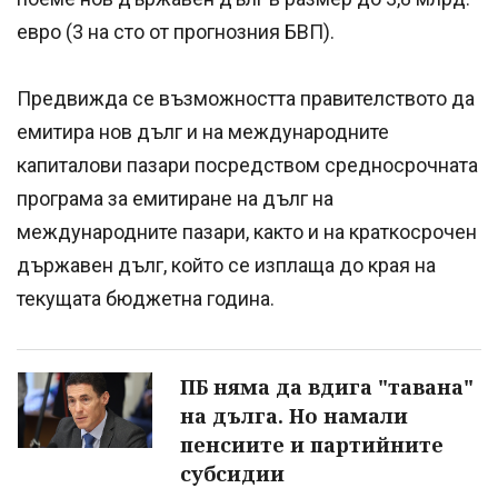
евро (3 на сто от прогнозния БВП).
Предвижда се възможността правителството да
емитира нов дълг и на международните
капиталови пазари посредством средносрочната
програма за емитиране на дълг на
международните пазари, както и на краткосрочен
държавен дълг, който се изплаща до края на
текущата бюджетна година.
ПБ няма да вдига "тавана"
на дълга. Но намали
пенсиите и партийните
субсидии