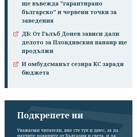
ще въвежда "гарантирано
българско" и червени точки за
заведения
ДБ: От Гълъб Донев зависи дали
делото за Пловдивския панаир ще
продължи
И омбудсманът сезира КС заради
бюджета
Подкрепете ни
Уважаеми читатели, вие сте тук и днес, за да
научите новините от България и света, и да