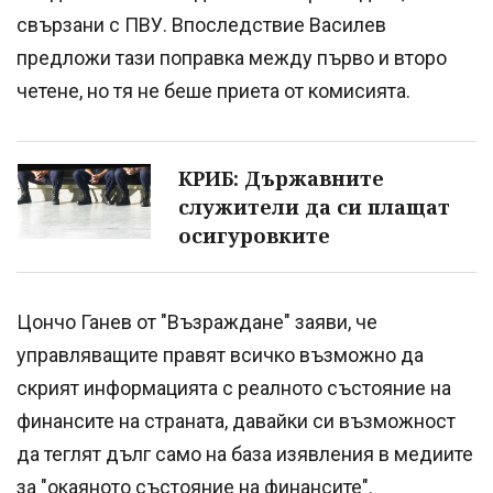
свързани с ПВУ. Впоследствие Василев
предложи тази поправка между първо и второ
четене, но тя не беше приета от комисията.
КРИБ: Държавните
служители да си плащат
осигуровките
Цончо Ганев от "Възраждане" заяви, че
управляващите правят всичко възможно да
скрият информацията с реалното състояние на
финансите на страната, давайки си възможност
да теглят дълг само на база изявления в медиите
за "окаяното състояние на финансите".