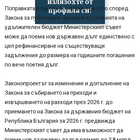
излязохте от
Поправката в закона се налага, тъй като според
профила си!
Закона за публичните финанси в условията на
удължителен бюджет Министерският съвет
може да поема нов държавен дълг единствено с
цел рефинансиране на съществуващи
задължения до размера на годишните погашения
по вече поетия дълг.
Законопроектът за изменение и допълнение на
Закона за събирането на приходи и
извършването на разходи през 2026 г. до
приемането на Закона за държавния бюджет на
Република България за 2026 г. предвижда
Министерският съвет да има възможност да
поеме нов държавен дълг в размер до 3,8 млрд.