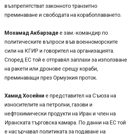
възпрепятстват законното транзитно
преминаване и свободата на корабоплаването.
Мохамад Акбарзаде
е зам.-командир по
политическите въпроси във военноморските
сили на КГИР и говорител на организацията.
Според ЕС той е отправял заплахи за използване
на ракети или дронове срещу кораби,
преминаващи през Ормузкия проток.
Хамид Хосейни
е представител на Съюза на
износителите на петролни, газови и
нефтохимически продукти на Иран и член на
Иранската търговска камара. По данни на ЕС той
е насърчавал политиката за подаване на