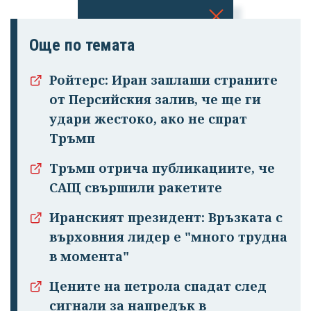
Успешно
Още по темата
излязохте от
Ройтерс: Иран заплаши страните
профила си!
от Персийския залив, че ще ги
удари жестоко, ако не спрат
Тръмп
Тръмп отрича публикациите, че
САЩ свършили ракетите
Иранският президент: Връзката с
върховния лидер е "много трудна
в момента"
Цените на петрола спадат след
сигнали за напредък в