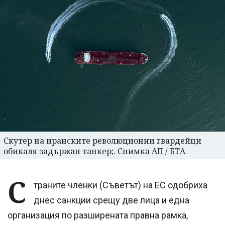
Скутер на иранските революционни гвардейци
обикаля задържан танкер;. Снимка АП / БТА
С
траните членки (Съветът) на ЕС одобриха
днес санкции срещу две лица и една
организация по разширената правна рамка,