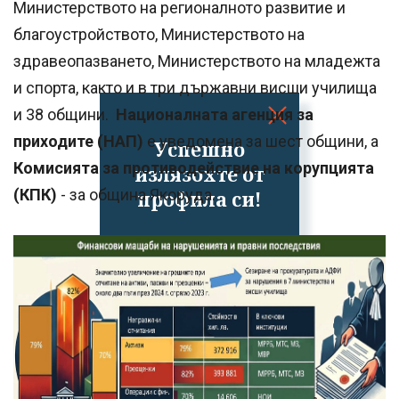
Министерството на регионалното развитие и
благоустройството, Министерството на
здравеопазването, Министерството на младежта
и спорта, както и в три държавни висши училища
и 38 общини.
Националната агенция за
приходите (НАП)
е уведомена за шест общини, а
Успешно
Комисията за противодействие на корупцията
излязохте от
(КПК)
- за община Якоруда.
профила си!