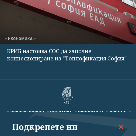
ИКОНОМИКА
КРИБ настоява СОС да започне
концесиониране на "Топлофикация София"
ВСИЧКИ НОВИНИ
ПОЛИТИКА
ИКОНОМИКА
СВЕТЪТ
Подкрепете ни
СПОРТ
КУЛТУРА
ТЕХНОЛОГИИ
КАЛЕЙДОСКОП