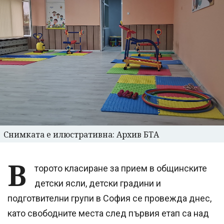
Снимката е илюстративна: Архив БТА
В
торото класиране за прием в общинските
детски ясли, детски градини и
подготвителни групи в София се провежда днес,
като свободните места след първия етап са над