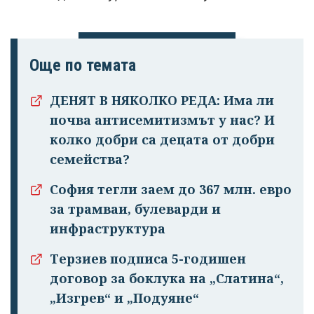
Още по темата
Успешно
излязохте от
ДЕНЯТ В НЯКОЛКО РЕДА: Има ли
профила си!
почва антисемитизмът у нас? И
колко добри са децата от добри
семейства?
София тегли заем до 367 млн. евро
за трамваи, булеварди и
инфраструктура
Терзиев подписа 5-годишен
договор за боклука на „Слатина“,
„Изгрев“ и „Подуяне“