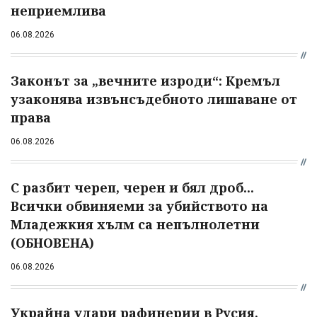
неприемлива
06.08.2026
Законът за „вечните изроди“: Кремъл
узаконява извънсъдебното лишаване от
права
06.08.2026
С разбит череп, черен и бял дроб...
Всички обвиняеми за убийството на
Младежкия хълм са непълнолетни
(ОБНОВЕНА)
06.08.2026
Украйна удари рафинерии в Русия,