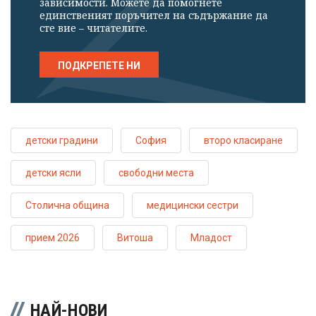
зависимости. Можете да помогнете
единственият поръчител на съдържание да
сте вие – читателите.
ПОДКРЕПЕТЕ НИ
детски градини
София
второ класиране
детски ясли
свободни места
Столична община
медицински сестри
прием 2026
Витоша
Младост
НАЙ-НОВИ