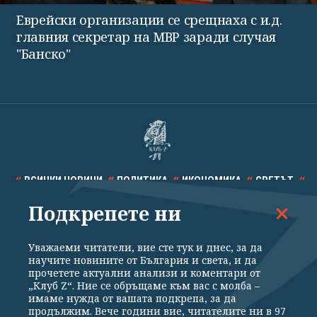
Еврейски организации се срещнаха с и.д.
главния секретар на МВР заради случая
"Банско"
ВСИЧКИ НОВИНИ
ПОЛИТИКА
ИКОНОМИКА
СВЕТЪТ
Подкрепете ни
СПОРТ
КУЛТУРА
ТЕХНОЛОГИИ
КАЛЕЙДОСКОП
МНЕНИЯ
Уважаеми читатели, вие сте тук и днес, за да
научите новините от България и света, и да
прочетете актуални анализи и коментари от
„Клуб Z“. Ние се обръщаме към вас с молба –
имаме нужда от вашата подкрепа, за да
продължим. Вече години вие, читателите ни в 97