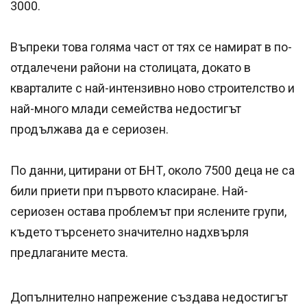
3000.
Въпреки това голяма част от тях се намират в по-
отдалечени райони на столицата, докато в
кварталите с най-интензивно ново строителство и
най-много млади семейства недостигът
продължава да е сериозен.
По данни, цитирани от БНТ, около 7500 деца не са
били приети при първото класиране. Най-
сериозен остава проблемът при яслените групи,
където търсенето значително надхвърля
предлаганите места.
Допълнително напрежение създава недостигът