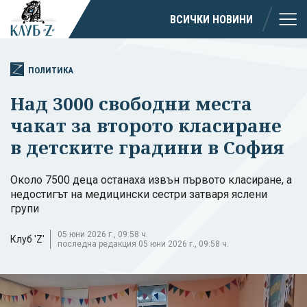
ВСИЧКИ НОВИНИ
ПОЛИТИКА
Над 3000 свободни места
чакат за второто класиране
в детските градини в София
Около 7500 деца останаха извън първото класиране, а
недостигът на медицински сестри затваря яслени
групи
05 юни 2026 г., 09:58 ч.
Клуб 'Z'
последна редакция 05 юни 2026 г., 09:58 ч.