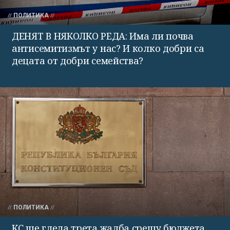
ПОЛИТИКА
ДЕНЯТ В НЯКОЛКО РЕДА: Има ли почва
антисемитизмът у нас? И колко добри са
децата от добри семейства?
ПОЛИТИКА
КС ще гледа трета жалба срещу бюджета