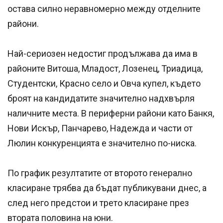
остава силно неравномерно между отделните
райони.
Най-сериозен недостиг продължава да има в
районите Витоша, Младост, Лозенец, Триадица,
Студентски, Красно село и Овча купел, където
броят на кандидатите значително надхвърля
наличните места. В периферни райони като Банкя,
Нови Искър, Панчарево, Надежда и части от
Люлин конкуренцията е значително по-ниска.
По график резултатите от второто генерално
класиране трябва да бъдат публикувани днес, а
след него предстои и трето класиране през
втората половина на юни.