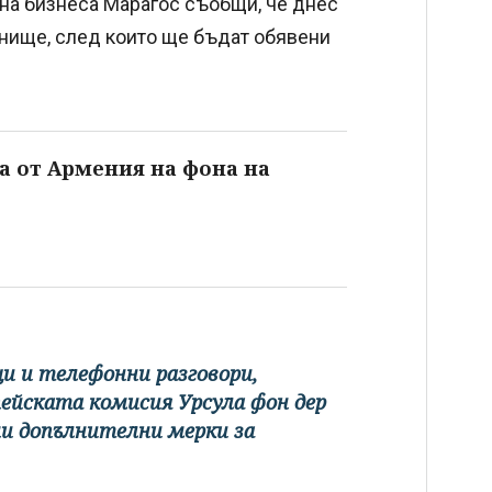
на бизнеса Марагос съобщи, че днес
внище, след които ще бъдат обявени
а от Армения на фона на
щи и телефонни разговори,
ейската комисия Урсула фон дер
и допълнителни мерки за