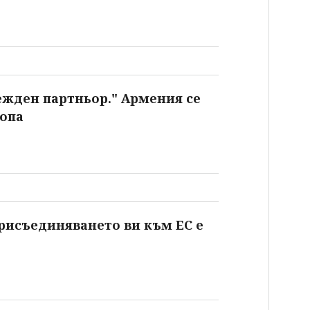
ежден партньор." Армения се
опа
рисъединяването ви към ЕС е