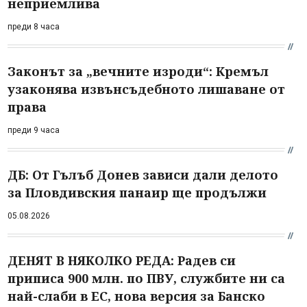
неприемлива
преди 8 часа
Законът за „вечните изроди“: Кремъл
узаконява извънсъдебното лишаване от
права
преди 9 часа
ДБ: От Гълъб Донев зависи дали делото
за Пловдивския панаир ще продължи
05.08.2026
ДЕНЯТ В НЯКОЛКО РЕДА: Радев си
приписа 900 млн. по ПВУ, службите ни са
най-слаби в ЕС, нова версия за Банско