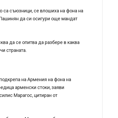
 са съюзници, се влошиха на фона на
Пашинян да си осигури още мандат
ква да се опитва да разбере в каква
чи страната.
подкрепа на Армения на фона на
редица арменски стоки, заяви
силис Марагос, цитиран от