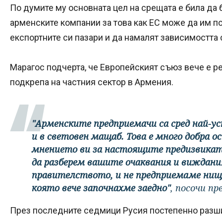
По думите му основната цел на срещата е била да
арменските компании за това как ЕС може да им 
експортните си пазари и да намалят зависимостта 
Марагос подчерта, че Европейският съюз вече е р
подкрепа на частния сектор в Армения.
"Арменските предприемачи са сред най-у
и в световен мащаб. Това е много добра ос
мнението ви за настоящите предизвикат
да разберем вашите очаквания и виждания
правителството, и не предприемаме нищ
която вече започнахме заедно"
, посочи п
През последните седмици Русия постепенно разши