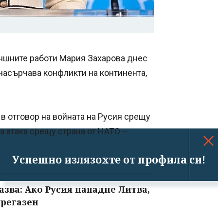
ъншните работи Мария Захарова днес
 насърчава конфликти на континента,
в отговор на войната на Русия срещу
ка атака срещу страна от НАТО –
Успешно излязохте от профила си!
зва: Ако Русия нападне Литва,
прегазен