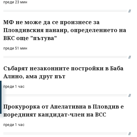
преди 23 мин
МФ не може да се произнесе за
Пловдивския панаир, определението на
ВКС още "пътува"
преди 51 мин
Събарят незаконните постройки в Баба
Алино, ама друг път
преди 1 час
Прокурорка от Апелативна в Пловдив е
поредният кандидат-член на ВСС
преди 1 час