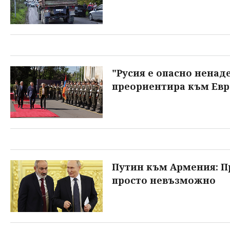
"Русия е опасно ненад
преориентира към Евр
Путин към Армения: П
просто невъзможно