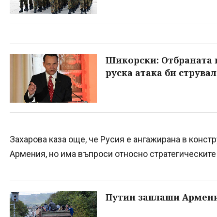
Шикорски: Отбраната 
руска атака би струвал
Захарова каза още, че Русия е ангажирана в конст
Армения, но има въпроси относно стратегическите 
Путин заплаши Армен