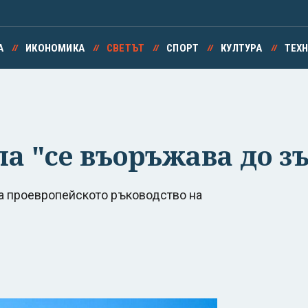
А
ИКОНОМИКА
СВЕТЪТ
СПОРТ
КУЛТУРА
ТЕХ
па "се въоръжава до з
на проевропейското ръководство на