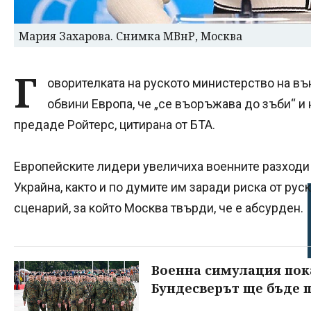
Мария Захарова. Снимка МВнР, Москва
Г
оворителката на руското министерство на в
обвини Европа, че „се въоръжава до зъби“ и
предаде Ройтерс, цитирана от БТА.
Европейските лидери увеличиха военните разходи 
Украйна, както и по думите им заради риска от рус
сценарий, за който Москва твърди, че е абсурден.
Военна симулация пока
Бундесверът ще бъде 