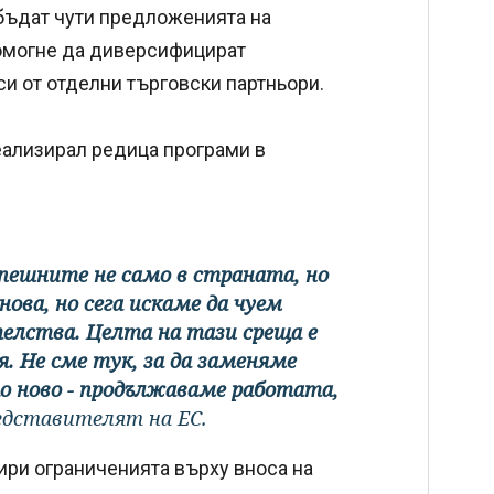
 бъдат чути предложенията на
помогне да диверсифицират
си от отделни търговски партньори.
еализирал редица програми в
спешните не само в страната, но
нова, но сега искаме да чуем
елства. Целта на тази среща е
. Не сме тук, за да заменяме
о ново - продължаваме работата,
редставителят на ЕС.
ри ограниченията върху вноса на