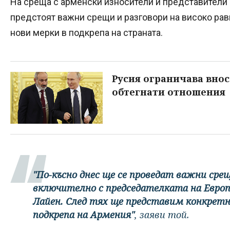
На среща с арменски износители и представители 
предстоят важни срещи и разговори на високо ра
нови мерки в подкрепа на страната.
Русия ограничава внос
обтегнати отношения
"По-късно днес ще се проведат важни сре
включително с председателката на Европ
Лайен. След тях ще представим конкретн
подкрепа на Армения"
, заяви той.