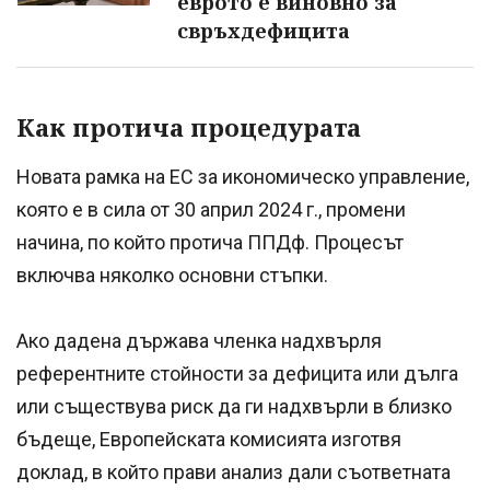
еврото е виновно за
свръхдефицита
Как протича процедурата
Новата рамка на ЕС за икономическо управление,
която е в сила от 30 април 2024 г., промени
начина, по който протича ППДф. Процесът
включва няколко основни стъпки.
Ако дадена държава членка надхвърля
референтните стойности за дефицита или дълга
или съществува риск да ги надхвърли в близко
бъдеще, Европейската комисията изготвя
доклад, в който прави анализ дали съответната