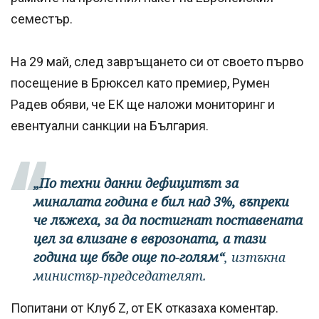
семестър.
На 29 май, след завръщането си от своето първо
посещение в Брюксел като премиер, Румен
Радев обяви, че ЕК ще наложи мониторинг и
евентуални санкции на България.
„По техни данни дефицитът за
миналата година е бил над 3%, въпреки
че лъжеха, за да постигнат поставената
цел за влизане в еврозоната, а тази
година ще бъде още по-голям“
, изтъкна
министър-председателят.
Попитани от Клуб Z, от ЕК отказаха коментар.