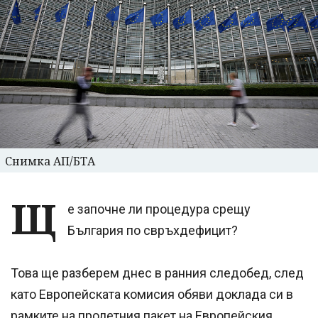
Снимка АП/БТА
Щ
е започне ли процедура срещу
България по свръхдефицит?
Това ще разберем днес в ранния следобед, след
като Европейската комисия обяви доклада си в
рамките на пролетния пакет на Европейския