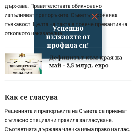
държава. Правителствата обикновено
изпълняват препоръките. Съветът проявява
гъвкавост. Целта на пакта е повече превантивна
Успешно
отколкото наказателна.
излязохте от
профила си!
Дефицитът към края на
май - 2,5 млрд. евро
Как се гласува
Решенията и препоръките на Съвета се приемат
съгласно специални правила за гласуване.
Съответната държава членка няма право на глас.