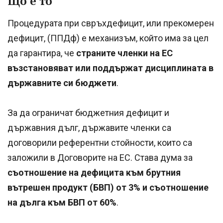
Що е то
Процедурата при свръхдефицит, или прекомерен
дефицит, (ППДф) е механизъм, който има за цел
да гарантира, че
страните членки на ЕС
възстановяват или поддържат дисциплината в
държавните си бюджети
.
За да ограничат бюджетния дефицит и
държавния дълг, държавите членки са
договорили референтни стойности, които са
заложили в Договорите на ЕС. Става дума за
съотношение на дефицита към брутния
вътрешен продукт (БВП) от 3% и съотношение
на дълга към БВП от 60%
.