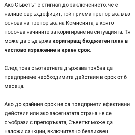
Ако Съветът е стигнал до заключението, че е
налице свръхдефицит, той приема препоръка въз
основа на препоръка на Комисията, в която
посочва начините за коригиране на ситуацията. Тя
може да съдържа
коригиращ бюджетен план в
числово изражение и краен срок
.
След това съответната държава трябва да
предприеме необходимите действия в срок от 6
месеца.
Ако до крайния срок не са предприети ефективни
действия или ако засегнатата страна не се
съобрази с препоръката, Съветът може да
наложи санкции, включително безлихвен