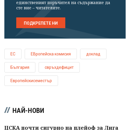
единственият поръчител на съдържание да
сте вие – читателите.
ПОДКРЕПЕТЕ НИ
ЕС
ЕВропейска комисия
доклад
България
свръхдефицит
Европейскисеместър
НАЙ-НОВИ
ЦСКА почти сигурно на плейоф за Лига