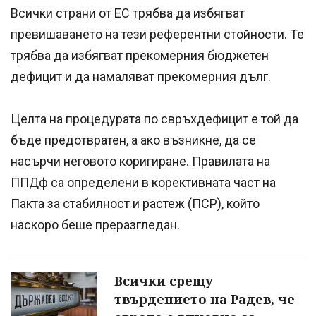
Всички страни от ЕС трябва да избягват
превишаването на тези референтни стойности. Те
трябва да избягват прекомерния бюджетен
дефицит и да намаляват прекомерния дълг.
Целта на процедурата по свръхдефицит е той да
бъде предотвратен, а ако възникне, да се
насърчи неговото коригиране. Правилата на
ППДф са определени в корективната част на
Пакта за стабилност и растеж (ПСР), който
наскоро беше преразгледан.
Всички срещу
твърдението на Радев, че