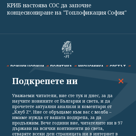
КРИБ настоява СОС да започне
концесиониране на "Топлофикация София"
ВСИЧКИ НОВИНИ
ПОЛИТИКА
ИКОНОМИКА
СВЕТЪТ
Подкрепете ни
СПОРТ
КУЛТУРА
ТЕХНОЛОГИИ
КАЛЕЙДОСКОП
МНЕНИЯ
Уважаеми читатели, вие сте тук и днес, за да
научите новините от България и света, и да
прочетете актуални анализи и коментари от
„Клуб Z“. Ние се обръщаме към вас с молба –
имаме нужда от вашата подкрепа, за да
продължим. Вече години вие, читателите ни в 97
Общи условия
Политика за поверителност
държави на всички континенти по света,
отваряте всеки ден страницата ни в интернет в
Реклама
Партньори
Контакти
За Клуб Z