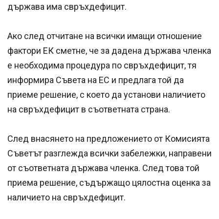
държава има свръхдефицит.
Ако след отчитане на всички имащи отношение
фактори ЕК сметне, че за дадена държава членка
е необходима процедура по свръхдефицит, тя
информира Съвета на ЕС и предлага той да
приеме решение, с което да установи наличието
на свръхдефицит в съответната страна.
След внасянето на предложението от Комисията
Съветът разглежда всички забележки, направени
от съответната държава членка. След това той
приема решение, съдържащо цялостна оценка за
наличието на свръхдефицит.