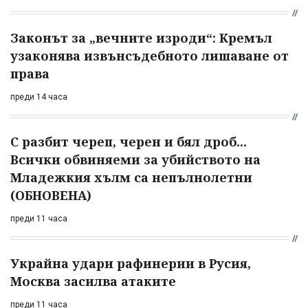
Законът за „вечните изроди“: Кремъл
узаконява извънсъдебното лишаване от
права
преди 14 часа
С разбит череп, черен и бял дроб...
Всички обвиняеми за убийството на
Младежкия хълм са непълнолетни
(ОБНОВЕНА)
преди 11 часа
Украйна удари рафинерии в Русия,
Москва засилва атаките
преди 11 часа