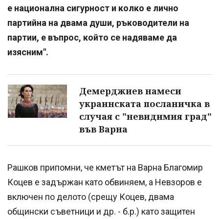
е национална сигурност и колко е лично
партийна на двама души, ръководители на
партии, е въпрос, който се надяваме да
изясним".
Демерджиев намеси
украинската посланичка в
случая с "невидимия град"
във Варна
Рашков припомни, че кметът на Варна Благомир
Коцев е задържан като обвиняем, а Невзоров е
включен по делото (срещу Коцев, двама
общински съветници и др. - б.р.) като защитен