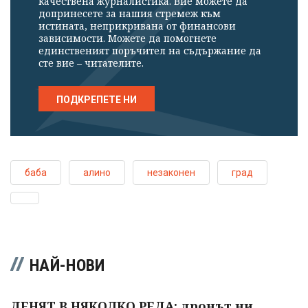
качествена журналистика. Вие можете да
допринесете за нашия стремеж към
истината, неприкривана от финансови
зависимости. Можете да помогнете
единственият поръчител на съдържание да
сте вие – читателите.
ПОДКРЕПЕТЕ НИ
баба
алино
незаконен
град
НАЙ-НОВИ
ДЕНЯТ В НЯКОЛКО РЕДА: дронът ни