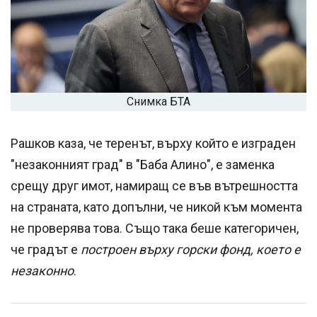
Снимка БТА
Рашков каза, че теренът, върху който е изграден
"незаконният град" в "Баба Алино", е заменка
срещу друг имот, намиращ се във вътрешността
на страната, като допълни, че никой към момента
не проверява това. Също така беше категоричен,
че градът е
построен върху горски фонд, което е
незаконно
.