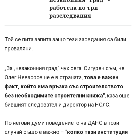
работела по три
разследвания
Той се пита запита защо тези заседания са били
проваляни.
„За „незаконния град” чух сега. Сигурен съм, че
Олег Невзоров не е в страната,
това е важен
факт, който има връзка със строителството
без необходимите строителни книжа"
, каза още
бившият следовател и директор на НСлС.
По негови думи поведението на ДАНС в този
случай също е важно –
"колко тази институция