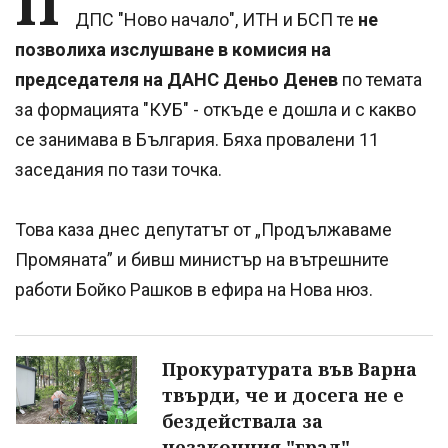
П
ДПС "Ново начало", ИТН и БСП те
не
позволиха изслушване в комисия на
председателя на ДАНС Деньо Денев
по темата
за формацията "КУБ" - откъде е дошла и с какво
се занимава в България. Бяха провалени 11
заседания по тази точка.
Това каза днес депутатът от „Продължаваме
Промяната” и бивш министър на вътрешните
работи Бойко Рашков в ефира на Нова нюз.
Прокуратурата във Варна
твърди, че и досега не е
бездействала за
незаконния "град" -