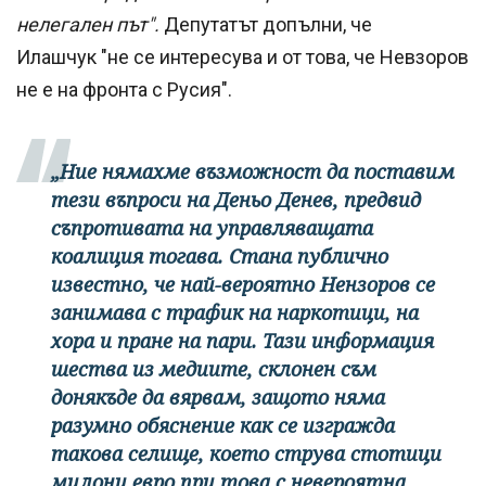
нелегален път".
Депутатът допълни, че
Илашчук "не се интересува и от това, че Невзоров
не е на фронта с Русия".
„Ние нямахме възможност да поставим
тези въпроси на Деньо Денев, предвид
съпротивата на управляващата
коалиция тогава. Стана публично
известно, че най-вероятно Нензоров се
занимава с трафик на наркотици, на
хора и пране на пари. Тази информация
шества из медиите, склонен съм
донякъде да вярвам, защото няма
разумно обяснение как се изгражда
такова селище, което струва стотици
милони евро при това с невероятна