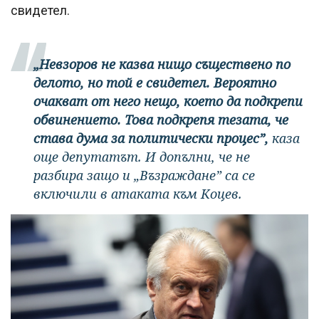
свидетел.
„Невзоров не казва нищо съществено по
делото, но той е свидетел. Вероятно
очакват от него нещо, което да подкрепи
обвинението. Това подкрепя тезата, че
става дума за политически процес”,
каза
още депутатът. И допълни, че не
разбира защо и „Възраждане” са се
включили в атаката към Коцев.