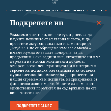
ВСИЧКИ НОВИНИ
ПОЛИТИКА
ИКОНОМИКА
СВЕТЪТ
Подкрепете ни
СПОРТ
КУЛТУРА
ТЕХНОЛОГИИ
КАЛЕЙДОСКОП
МНЕНИЯ
Уважаеми читатели, вие сте тук и днес, за да
научите новините от България и света, и да
прочетете актуални анализи и коментари от
„Клуб Z“. Ние се обръщаме към вас с молба –
имаме нужда от вашата подкрепа, за да
продължим. Вече години вие, читателите ни в 97
Общи условия
Политика за поверителност
държави на всички континенти по света,
отваряте всеки ден страницата ни в интернет в
Реклама
Партньори
Контакти
За Клуб Z
търсене на истинска, независима и качествена
Екип
Подкрепете ни
журналистика. Вие можете да допринесете за
нашия стремеж към истината, неприкривана от
финансови зависимости. Можете да помогнете
единственият поръчител на съдържание да сте
Издател на www.clubz.bg е „Клуб Зебра Медия“ ЕООД, София, ул. "Алеко
вие – читателите.
Константинов" 3. Всички права запазени 2026 „Клуб Зебра Медия“
ЕООД.
Препечатването на материали, снимки и видео от www.clubz.bg без
разрешение ще бъде преследвано по съдебен път, съгласно
ПОДКРЕПЕТЕ CLUBZ
ОБЩИТЕ УСЛОВИЯ