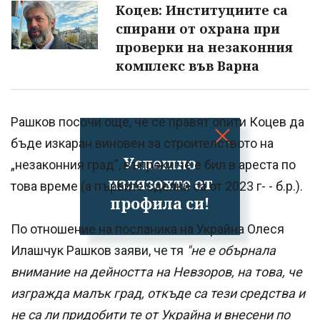
Коцев: Институциите са
спирани от охрана при
проверки на незаконния
комплекс във Варна
Рашков посочи още, че се правят опити Коцев да
бъде изкаран виновен за строителството на
Успешно
„незаконния град”, въпреки че е бил в ареста по
излязохте от
това време (а първите сделки са от 2023 г- - б.р.).
профила си!
По отношение на посланика на Украйна Олеся
Илашчук Рашков заяви, че тя
"не е обърнала
внимание на дейността на Невзоров, на това, че
изгражда малък град, откъде са тези средства и
не са ли придобити те от Украйна и внесени по