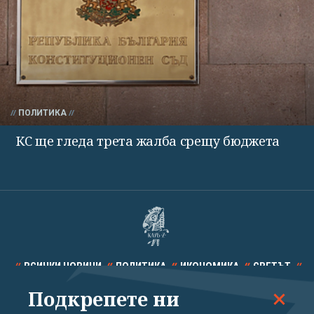
ПОЛИТИКА
КС ще гледа трета жалба срещу бюджета
ВСИЧКИ НОВИНИ
ПОЛИТИКА
ИКОНОМИКА
СВЕТЪТ
Подкрепете ни
СПОРТ
КУЛТУРА
ТЕХНОЛОГИИ
КАЛЕЙДОСКОП