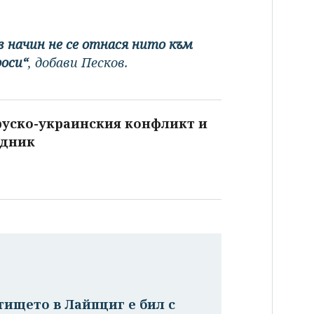
в начин не се отнася нито към
роси“
, добави Песков.
 руско-украинския конфликт и
едник
тището в Лайпциг е бил с