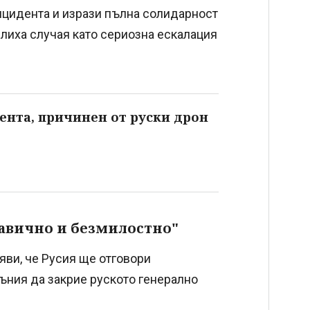
цидента и изрази пълна солидарност
лиха случая като сериозна ескалация
ента, причинен от руски дрон
кавично и безмилостно"
яви, че Русия ще отговори
ъния да закрие руското генерално