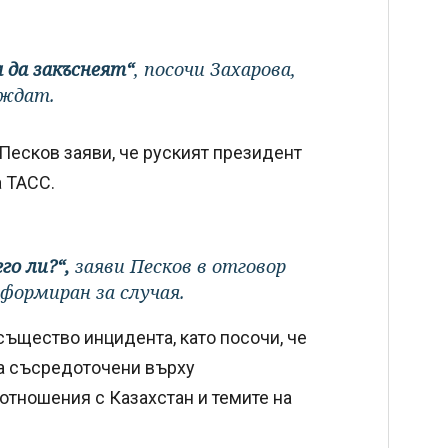
 да закъснеят“
, посочи Захарова,
иждат.
есков заяви, че руският президент
а ТАСС.
го ли?“,
заяви Песков в отговор
нформиран за случая.
същество инцидента, като посочи, че
са съсредоточени върху
тношения с Казахстан и темите на