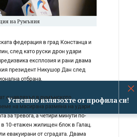
ция на Румъния
ската федерация в град Констанца и
ин, след като руски дрон удари
 предизвика експлозия и рани двама
ския президент Никушор Дан след
ионална отбрана.
ат е навлязъл в румънското
Успешно излязохте от профила си!
еме на масирана размяна на удари
а за тревога, а четири минути по-
л в 10-етажен жилищен блок в Галац.
или евакуирани от сградата. Двама