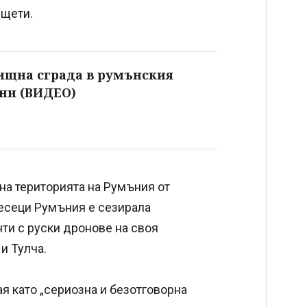
 щети.
ищна сграда в румънския
ени (ВИДЕО)
 на територията на Румъния от
месеци Румъния е сезирала
ти с руски дронове на своя
 и Тулча.
 като „сериозна и безотговорна