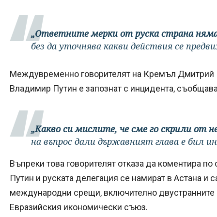
„Ответните мерки от руска страна няма
без да уточнява какви действия се предв
Междувременно говорителят на Кремъл Дмитрий П
Владимир Путин е запознат с инцидента, съобщав
„Какво си мислите, че сме го скрили от не
на въпрос дали държавният глава е бил и
Въпреки това говорителят отказа да коментира по 
Путин и руската делегация се намират в Астана и 
международни срещи, включително двустранните о
Евразийския икономически съюз.