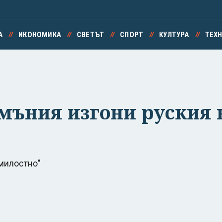
А
ИКОНОМИКА
СВЕТЪТ
СПОРТ
КУЛТУРА
ТЕХ
умъния изгони руския 
змилостно"