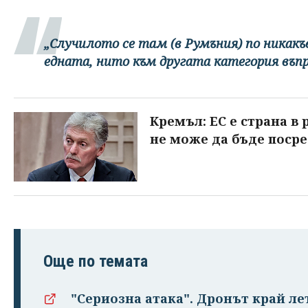
„Случилото се там (в Румъния) по никакъ
едната, нито към другата категория въп
Кремъл: ЕС е страна в
не може да бъде поср
Още по темата
"Сериозна атака". Дронът край ле