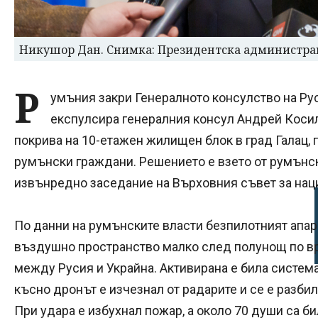
Никушор Дан. Снимка: Президентска администра
Р
умъния закри Генералното консулство на Ру
експулсира генералния консул Андрей Косил
покрива на 10-етажен жилищен блок в град Галац,
румънски граждани. Решението е взето от румън
извънредно заседание на Върховния съвет за нац
По данни на румънските власти безпилотният апар
въздушно пространство малко след полунощ по вр
между Русия и Украйна. Активирана е била системат
късно дронът е изчезнал от радарите и се е разби
При удара е избухнал пожар, а около 70 души са б