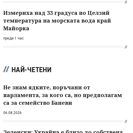
Измериха над 33 градуса по Целзий
температура на морската вода край
Майорка
преди 1 час
НАЙ-ЧЕТЕНИ
Не знам ядките, поръчани от
парламента, за кого са, но предполагам
са за семейство Баневи
06.08.2026
Зеленски: Украйна е близо до собствена