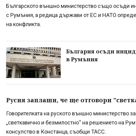
Българското външно министерство също осъди ин
с Румъния, а редица държави от ЕС и НАТО опреде
на конфликта.
България осъди инцид
в Румъния
Русия заплаши, че ще отговори "свет
Говорителката на руското външно министерство за
„светкавично и безмилостно“ на решението на Рум
консулство в Констанца, съобщи ТАСС.