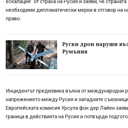
ескалация“ от страна на Русия и заяви, че странат
необходими дипломатически мерки в отговор на 
право.
Руски дрон наруши въ
Румъния
Инцидентът предизвика вълна от международни р
напрежението между Русия и западните съюзници
Европейската комисия Урсула фон дер Лайен заяви
граница в действията на Русия и потвърди подготов