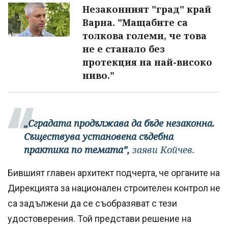
Незаконният "град" край
Варна. "Мащабите са
толкова големи, че това
не е станало без
протекция на най-високо
ниво."
„Сградата продължава да бъде незаконна.
Съществува установена съдебна
практика по темата”,
заяви Койчев.
Бившият главен архитект подчерта, че органите на
Дирекцията за национален строителен контрол не
са задължени да се съобразяват с тези
удостоверения. Той представи решение на