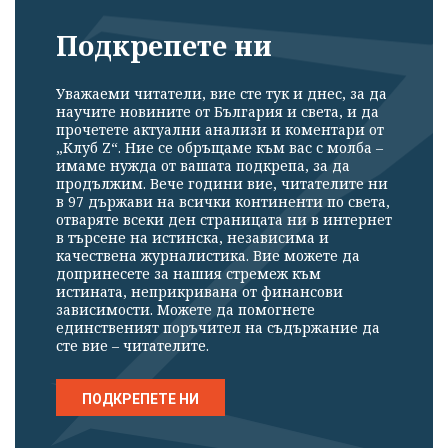
Подкрепете ни
Уважаеми читатели, вие сте тук и днес, за да
научите новините от България и света, и да
прочетете актуални анализи и коментари от
„Клуб Z“. Ние се обръщаме към вас с молба –
имаме нужда от вашата подкрепа, за да
продължим. Вече години вие, читателите ни
в 97 държави на всички континенти по света,
отваряте всеки ден страницата ни в интернет
в търсене на истинска, независима и
качествена журналистика. Вие можете да
допринесете за нашия стремеж към
истината, неприкривана от финансови
зависимости. Можете да помогнете
единственият поръчител на съдържание да
сте вие – читателите.
ПОДКРЕПЕТЕ НИ