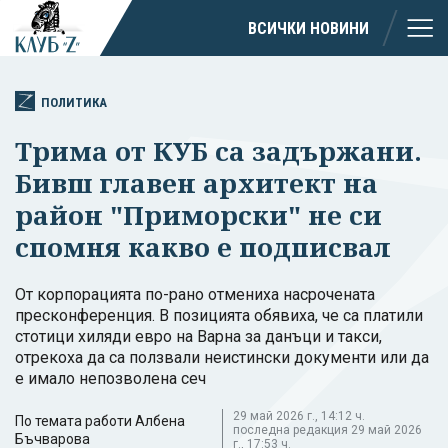
ВСИЧКИ НОВИНИ
ПОЛИТИКА
Трима от КУБ са задържани.
Бивш главен архитект на
район "Приморски" не си
спомня какво е подписвал
От корпорацията по-рано отмениха насрочената
пресконференция. В позицията обявиха, че са платили
стотици хиляди евро на Варна за данъци и такси,
отрекоха да са ползвали неистински документи или да
е имало непозволена сеч
29 май 2026 г., 14:12 ч.
По темата работи Албена
последна редакция 29 май 2026
Бъчварова
г., 17:53 ч.