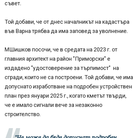
съвет.
Той добави, че от днес началникът на кадастъра
във Варна трябва да има заповед за уволнение.
МШишков посочи, че в средата на 2023 г. от
главния архитект на район "Приморски" е
издадено "удостоверение за търпимост" на
сгради, които не са построени. Той добави, че има
допуснато изработване на подробен устройствен
план през януари 2025 г., когато кметът твърди,
че е имало сигнали вече за незаконно
строителство.
"Не може да бъде допуснат подробен