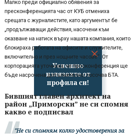
Малко преди официално обявения за
пресконференцията час от КУБ отмениха
срещата с журналистите, като аргументът бе
„продължаващи действия, насочени към
оказване на натиск върху нашата компания, които
блокираха работата на офисите и служителите,
включително и през нощните часове“. От
Успешно
корпорацията уточниха, че пресконференция ще
излязохте от
бъде насрочена допълнително, посочва БТА.
профила си!
Бившият главен архитект на
район „Приморски” не си спомня
какво е подписвал
"Не си спомням колко удостоверения за