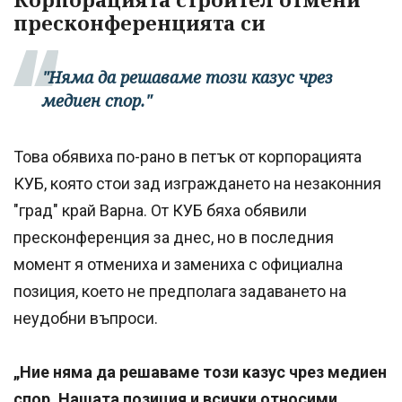
пресконференцията си
"Няма да решаваме този казус чрез
медиен спор."
Това обявиха по-рано в петък от корпорацията
КУБ, която стои зад изграждането на незаконния
"град" край Варна. От КУБ бяха обявили
пресконференция за днес, но в последния
момент я отмениха и замениха с официална
позиция, което не предполага задаването на
неудобни въпроси.
„Ние няма да решаваме този казус чрез медиен
спор. Нашата позиция и всички относими