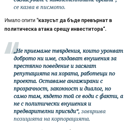
се казва в писмото.
Имало опити
"казусът да бъде превърнат в
политическа атака срещу инвеститора“.
„Не приемаме твърдения, които уронват
доброто ни име, създават внушения за
престъпно поведение и засягат
репутацията на хората, работещи по
проекта. Оставаме ангажирани с
прозрачност, законност и диалог, но
само там, където той се води с факти, а
не с политически внушения и
предварителни присъди“,
завършва
позицията на корпорацията.