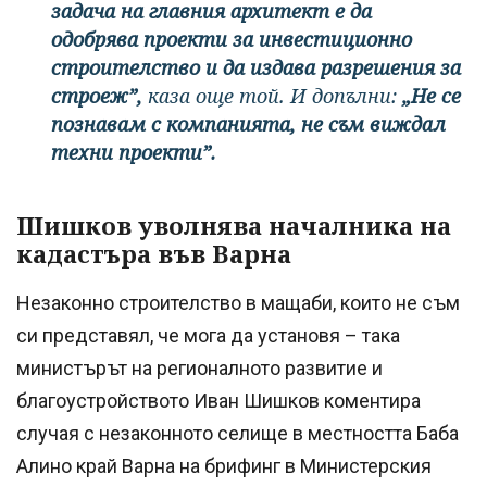
задача на главния архитект е да
одобрява проекти за инвестиционно
строителство и да издава разрешения за
строеж”,
каза още той. И допълни:
„Не се
познавам с компанията, не съм виждал
техни проекти”.
Шишков уволнява началника на
кадастъра във Варна
Незаконно строителство в мащаби, които не съм
си представял, че мога да установя – така
министърът на регионалното развитие и
благоустройството Иван Шишков коментира
случая с незаконното селище в местността Баба
Алино край Варна на брифинг в Министерския