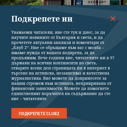
Подкрепете ни
Уважаеми читатели, вие сте тук и днес, за да
научите новините от България и света, и да
ПОЛИТИКА
прочетете актуални анализи и коментари от
„Клуб Z“. Ние се обръщаме към вас с молба –
Пак спират тировете по "Тракия" и "Струма"
имаме нужда от вашата подкрепа, за да
продължим. Вече години вие, читателите ни в 97
държави на всички континенти по света,
отваряте всеки ден страницата ни в интернет в
търсене на истинска, независима и качествена
журналистика. Вие можете да допринесете за
нашия стремеж към истината, неприкривана от
финансови зависимости. Можете да помогнете
единственият поръчител на съдържание да сте
вие – читателите.
ПОДКРЕПЕТЕ CLUBZ