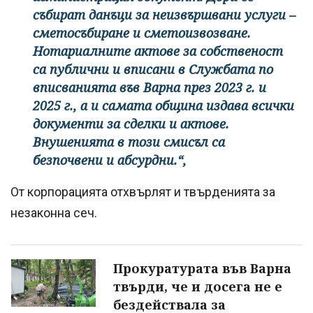
събират данъци за неизвършвани услуги –
сметосъбиране и сметоизвозване.
Нотариалните актове за собственост
са публични и вписани в Службата по
вписванията във Варна през 2023 г. и
2025 г., а и самата община издава всички
документи за сделки и актове.
Внушенията в този смисъл са
безпочвени и абсурдни.“,
От корпорацията отхвърлят и твърденията за
незаконна сеч.
Прокуратурата във Варна
твърди, че и досега не е
бездействала за