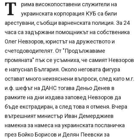
Т
рима високопоставени служители на
украинската корпорация КУБ са били
арестувани, съобщи варненската полиция. За 24
часа са задържани помощникът на собственика
Олег Невзоров, юристът на дружеството и
счетодоводителят. От "Продължаваме
промяната" пък се усъмниха, че самият Невзоров
е напуснал България. Около неговата фигура
остават много неизяснени въпроси, след като м.г.
и.ф. шефът на ДАНС тогава Деньо Денев в
рамките на дни издава заповед Невзоров да
бъде екстрадиран, а след това я отменя. Вчера
вътрешният министър Иван Демерджиев
намекна за намеса на украинската посланичка
през Бойко Борисов и Делян Пеевски за