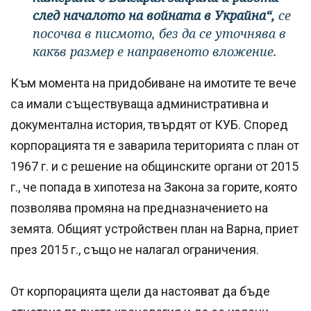
след началото на войната в Украйна“,
се
посочва в писмото, без да се уточнява в
какъв размер е направеното вложение.
Към момента на придобиване на имотите те вече
са имали съществуваща административна и
документална история, твърдят от КУБ. Според
корпорацията тя е заварила територията с план от
1967 г. и с решение на общинските органи от 2015
г., че попада в хипотеза на Закона за горите, която
позволява промяна на предназначението на
земята. Общият устройствен план на Варна, приет
през 2015 г., също не налагал ограничения.
От корпорацията щели да настояват да бъде