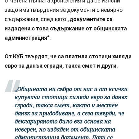
отчетена пълната хронология и да се изясни
защо има твърдения за документи с невярно
съдържание, след като
„документите са
издадени с това съдържание от общинската
администрация“.
От КУБ твърдят, че са платили стотици хиляди
евро за данък сгради, такса смет и други.
„Общината ни събра от нас и от всички
купувачи стотици хиляди евро за данък
сгради, такса смет, както и местен
данък за придобиване, а сега твърди, че
декларираното било въз основа на
неверен, но издаден от общинската
администрация документ. Дори се