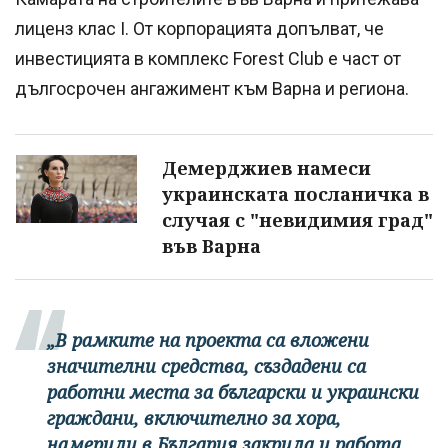
лиценз клас I. От корпорацията допълват, че
инвестицията в комплекс Forest Club е част от
дългосрочен ангажимент към Варна и региона.
Демерджиев намеси
украинската посланичка в
случая с "невидимия град"
във Варна
„В рамките на проекта са вложени
значителни средства, създадени са
работни места за български и украински
граждани, включително за хора,
намерили в България закрила и работа