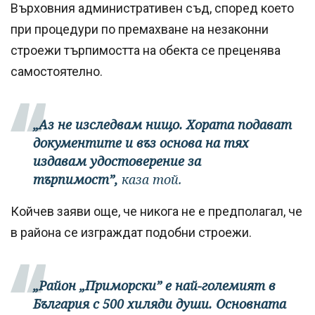
Върховния административен съд, според което
при процедури по премахване на незаконни
строежи търпимостта на обекта се преценява
самостоятелно.
„Аз не изследвам нищо. Хората подават
документите и въз основа на тях
издавам удостоверение за
търпимост”,
каза той.
Койчев заяви още, че никога не е предполагал, че
в района се изграждат подобни строежи.
„Район „Приморски” е най-големият в
България с 500 хиляди души. Основната