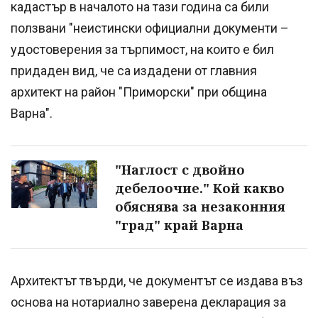
кадастър в началото на тази година са били
ползвани "неистински официални документи –
удостоверения за търпимост, на които е бил
придаден вид, че са издадени от главния
архитект на район "Приморски" при община
Варна".
"Наглост с двойно
дебелоочие." Кой какво
обяснява за незаконния
"град" край Варна
Архитектът твърди, че документът се издава въз
основа на нотариално заверена декларация за