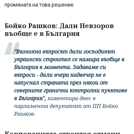
промяната на това решение.
Бойко Рашков: Дали Невзоров
въобще е в България
"Възникна въпросът дали господинът
украински строител се намира въобще в
България в момента. Задаваме си
въпроси - дали вчера надвечер не е
напуснал страната през някои от
северните гранични контролни пунктове
в България",
коментира днес в
парламента депутатът от ПП Бойко
Рашков.
Корпорацията строител отмени