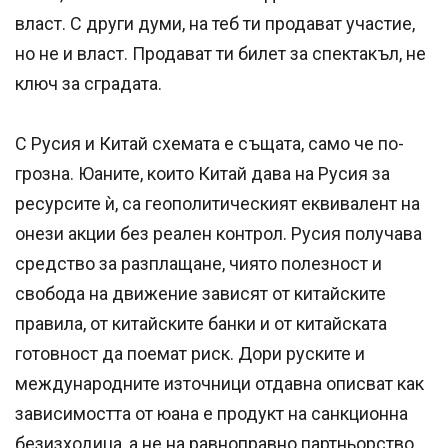
власт. С други думи, на теб ти продават участие,
но не и власт. Продават ти билет за спектакъл, не
ключ за сградата.
С Русия и Китай схемата е същата, само че по-
грозна. Юаните, които Китай дава на Русия за
ресурсите ѝ, са геополитическият еквивалент на
онези акции без реален контрол. Русия получава
средство за разплащане, чиято полезност и
свобода на движение зависят от китайските
правила, от китайските банки и от китайската
готовност да поемат риск. Дори руските и
международните източници отдавна описват как
зависимостта от юана е продукт на санкционна
безизходица, а не на равноправно партньорство.