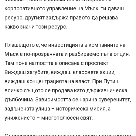
корпоративното управление на Мъск: ти даваш
ресурс, другият задържа правото да решава
какво значи този ресурс.
Плашещото е, че инвестицията в компаниите на
Мъск е по-прозрачната и разбираемо тъпа опция.
Там поне наглостта е описана с проспект.
Виждаш загубите, виждаш класовете акции,
виждаш концентрацията на власт. При Путин
всичко същото се продава като държавническа
дълбочина. Зависимостта се нарича суверенитет,
задънената улица – историческа мисия, а
унижението – многополюсен свят.
Съвременната международна политика затова не