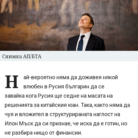
Снимка АП/БТА
Н
ай-вероятно няма да доживея някой
влюбен в Русия българин да се
завайка кога Русия ще седне на масата на
решенията за китайския юан. Така, както няма да
чуя и вложител в структурираната наглост на
Илон Мъск да си признае, че иска да е готин, но
не разбира нищо от финансии.