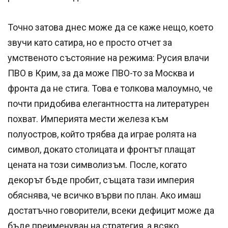
Точно затова днес може да се каже нещо, което
звучи като сатира, но е просто отчет за
умственото състояние на режима: Русия влачи
ПВО в Крим, за да може ПВО-то за Москва и
фронта да не стига. Това е толкова малоумно, че
почти придобива елегантността на литературен
похват. Империята мести железа към
полуостров, който трябва да играе ролята на
символ, докато столицата и фронтът плащат
цената на този символизъм. После, когато
декорът бъде пробит, същата тази империя
обяснява, че всичко върви по план. Ако имаш
достатъчно говорители, всеки дефицит може да
бъде преименуван на стратегия, а всяко