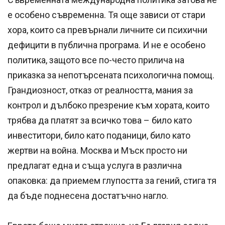
е особено съвременна. Тя още зависи от стари
хора, които са превърнали личните си психични
дефицити в публична програма. И не е особено
политика, защото все по-често прилича на
приказка за непотърсената психологична помощ.
Грандиозност, отказ от реалността, мания за
контрол и дълбоко презрение към хората, които
трябва да платят за всичко това – било като
инвеститори, било като поданици, било като
жертви на война. Москва и Мъск просто ни
предлагат една и съща услуга в различна
опаковка: да приемем глупостта за гений, стига тя
да бъде поднесена достатъчно нагло.