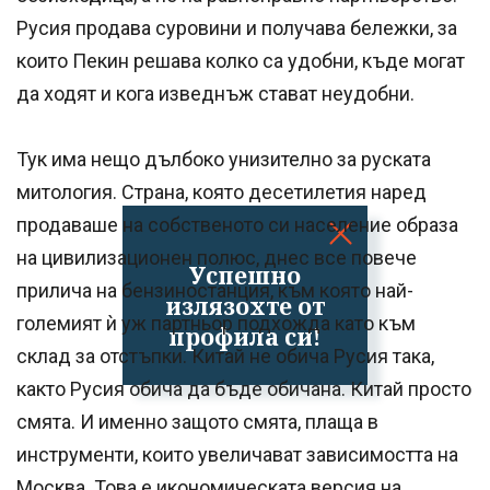
Русия продава суровини и получава бележки, за
които Пекин решава колко са удобни, къде могат
да ходят и кога изведнъж стават неудобни.
Тук има нещо дълбоко унизително за руската
митология. Страна, която десетилетия наред
продаваше на собственото си население образа
на цивилизационен полюс, днес все повече
Успешно
прилича на бензиностанция, към която най-
излязохте от
големият ѝ уж партньор подхожда като към
профила си!
склад за отстъпки. Китай не обича Русия така,
както Русия обича да бъде обичана. Китай просто
смята. И именно защото смята, плаща в
инструменти, които увеличават зависимостта на
Москва. Това е икономическата версия на