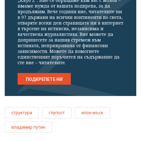
„Клуб Z“. Ние се обръщаме към вас с молба –
имаме нужда от вашата подкрепа, за да
продължим. Вече години вие, читателите ни
в 97 държави на всички континенти по света,
отваряте всеки ден страницата ни в интернет
в търсене на истинска, независима и
качествена журналистика. Вие можете да
допринесете за нашия стремеж към
истината, неприкривана от финансови
зависимости. Можете да помогнете
единственият поръчител на съдържание да
сте вие – читателите.
ПОДКРЕПЕТЕ НИ
структура
глупост
илон мъск
владимир путин