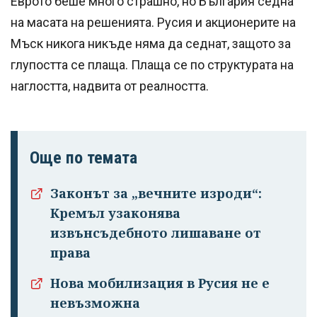
Еврото беше много страшно, но България седна
на масата на решенията. Русия и акционерите на
Мъск никога никъде няма да седнат, защото за
глупостта се плаща. Плаща се по структурата на
наглостта, надвита от реалността.
Още по темата
Законът за „вечните изроди“:
Кремъл узаконява
извънсъдебното лишаване от
права
Нова мобилизация в Русия не е
невъзможна