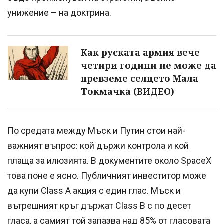
унижение – на доктрина.
Как руската армия вече
четири години не може да
превземе селцето Мала
Токмачка (ВИДЕО)
По средата между Мъск и Путин стои най-
важният въпрос: кой държи контрола и кой
плаща за илюзията. В документите около SpaceX
това поне е ясно. Публичният инвеститор може
да купи Class A акция с един глас. Мъск и
вътрешният кръг държат Class B с по десет
гласа, а самият той запазва над 85% от гласовата