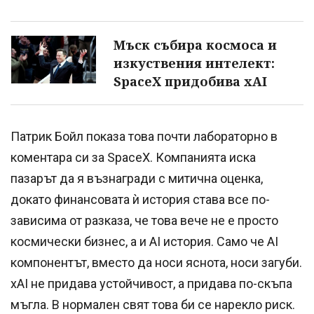
Мъск събира космоса и
изкуствения интелект:
SpaceX придобива xAI
Патрик Бойл показа това почти лабораторно в
коментара си за SpaceX. Компанията иска
пазарът да я възнагради с митична оценка,
докато финансовата ѝ история става все по-
зависима от разказа, че това вече не е просто
космически бизнес, а и AI история. Само че AI
компонентът, вместо да носи яснота, носи загуби.
xAI не придава устойчивост, а придава по-скъпа
мъгла. В нормален свят това би се нарекло риск.