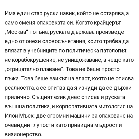
Има един стар руски навик, който не остарява, а
само сменя опаковката си. Когато крайцерът
„Москва“ потъна, руската държава произведе
едно от онези словосъчетания, които трябва да
влязат в учебниците по политическа патология:
не корабокрушение, не унищожаване, а нещо като
„отрицателно плаване“. Това не беше просто
лъжа. Това беше езикът на власт, която не описва
реалността, а се опитва да я изнуди да се държи
прилично. Същият език днес описва и руската
външна политика, и корпоративната митология на
Илон Мъск: две огромни машини за опаковане на
очевидни глупости като привидна мъдрост и
визионерство.