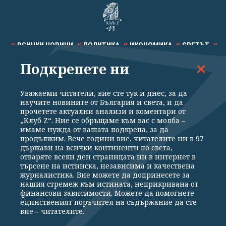
ВСИЧКИ НОВИНИ
ПОЛИТИКА
ИКОНОМИКА
СВЕТЪТ
Подкрепете ни
СПОРТ
КУЛТУРА
ТЕХНОЛОГИИ
КАЛЕЙДОСКОП
МНЕНИЯ
Уважаеми читатели, вие сте тук и днес, за да
научите новините от България и света, и да
прочетете актуални анализи и коментари от
„Клуб Z“. Ние се обръщаме към вас с молба –
имаме нужда от вашата подкрепа, за да
продължим. Вече години вие, читателите ни в 97
Общи условия
Политика за поверителност
държави на всички континенти по света,
отваряте всеки ден страницата ни в интернет в
Реклама
Партньори
Контакти
За Клуб Z
търсене на истинска, независима и качествена
Екип
Подкрепете ни
журналистика. Вие можете да допринесете за
нашия стремеж към истината, неприкривана от
финансови зависимости. Можете да помогнете
единственият поръчител на съдържание да сте
Издател на www.clubz.bg е „Клуб Зебра Медия“ ЕООД, София, ул. "Алеко
вие – читателите.
Константинов" 3. Всички права запазени 2026 „Клуб Зебра Медия“
ЕООД.