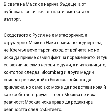
В света на Мъск се нарича бъдеще, а от
публиката се очаква да плати сметката от
възторг.
Сходството с Русия не е метафорично, а
структурно. Майкъл Наки правилно подчертава,
че Кремъл вече търси изход от войната, но не
иска да приеме самия факт на поражението. И тук
са важни не само неговите думи, а и източниците,
които той следва: Bloomberg и други медии
описват режим, който би искал войната да
приключи, но само ако може да представи края ѝ
като собствен триумф. Тоест Москва не иска
реалност; Москва иска право да редактира
реалността след събитието.