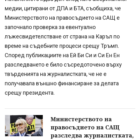
медии, цитирани от ДПА и БТА, съобщиха, че
Министерството на правосъдието на САЩ е
започнало проверка за евентуално
лъжесвидетелстване от страна на Каръл по
време на съдебните процеси срещу Тръмп.
Според публикациите на Ей Би Си и Си Ен Ен
разследването е било съсредоточено върху
твърденията на журналистката, че не е
получавала външно финансиране за делата
срещу президента.
Министерството на
правосъдието на САЩ
разследва журналистката,