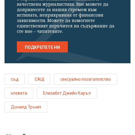
качествена журналистика. Вие можете да
допринесете за нашия стремеж към
истината, неприкривана от финансови
зависимости. Можете да помогнете
единственият поръчител на съдържание да
сте вие – читателите.
ПОДКРЕПЕТЕ НИ
съд
САЩ
сексуално посегателство
клевета
Елизабет Джийн Каръл
Доналд Тръмп