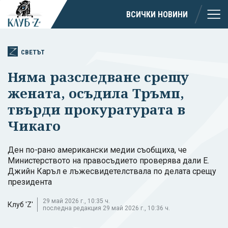
ВСИЧКИ НОВИНИ
СВЕТЪТ
Няма разследване срещу
жената, осъдила Тръмп,
твърди прокуратурата в
Чикаго
Ден по-рано американски медии съобщиха, че
Министерството на правосъдието проверява дали Е.
Джийн Каръл е лъжесвидетелствала по делата срещу
президента
29 май 2026 г., 10:35 ч.
Клуб 'Z'
последна редакция 29 май 2026 г., 10:36 ч.