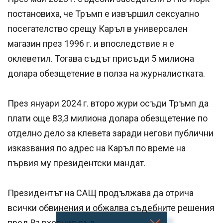
постановиха, че Тръмп е извършил сексуално
посегателство срещу Каръл в универсален
магазин през 1996 г. и впоследствие я е
оклеветил. Тогава съдът присъди 5 милиона
долара обезщетение в полза на журналистката.
През януари 2024 г. второ жури осъди Тръмп да
плати още 83,3 милиона долара обезщетение по
отделно дело за клевета заради негови публични
изказвания по адрес на Каръл по време на
първия му президентски мандат.
Президентът на САЩ продължава да отрича
всички обвинения и обжалва съдебните решения
пред Върховния съд.