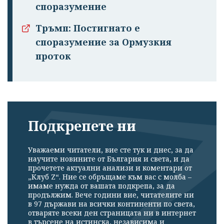
споразумение
Тръмп: Постигнато е
споразумение за Ормузкия
проток
Подкрепете ни
Уважаеми читатели, вие сте тук и днес, за да
научите новините от България и света, и да
прочетете актуални анализи и коментари от
„Клуб Z“. Ние се обръщаме към вас с молба –
имаме нужда от вашата подкрепа, за да
продължим. Вече години вие, читателите ни
в 97 държави на всички континенти по света,
отваряте всеки ден страницата ни в интернет
в търсене на истинска, независима и