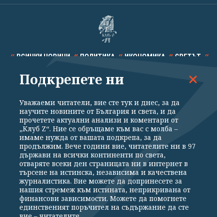
ВСИЧКИ НОВИНИ
ПОЛИТИКА
ИКОНОМИКА
СВЕТЪТ
Подкрепете ни
СПОРТ
КУЛТУРА
ТЕХНОЛОГИИ
КАЛЕЙДОСКОП
МНЕНИЯ
Уважаеми читатели, вие сте тук и днес, за да
научите новините от България и света, и да
прочетете актуални анализи и коментари от
„Клуб Z“. Ние се обръщаме към вас с молба –
имаме нужда от вашата подкрепа, за да
продължим. Вече години вие, читателите ни в 97
Общи условия
Политика за поверителност
държави на всички континенти по света,
отваряте всеки ден страницата ни в интернет в
Реклама
Партньори
Контакти
За Клуб Z
търсене на истинска, независима и качествена
Екип
Подкрепете ни
журналистика. Вие можете да допринесете за
нашия стремеж към истината, неприкривана от
финансови зависимости. Можете да помогнете
единственият поръчител на съдържание да сте
Издател на www.clubz.bg е „Клуб Зебра Медия“ ЕООД, София, ул. "Алеко
вие – читателите.