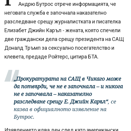
Андрю Бутрос отрече информацията, че
неговата служба е започнала наказателно
разследване срещу журналистката и писателка
Елизабет Джийн Каръл - жената, която спечели
две граждански дела срещу президента на САЩ
Доналд Тръмп за сексуално посегателство и
клевета, предаде Ройтерс, цитира БТА.
„Прокуратурата на САЩ в Чикаго може
да потвърди, че не е започнала – и никога
не е започвала – наказателно
разследване срещу Е. Джийн Каръл“
, се
казва в официалното изявление на
Бутрос.
Изявлението идва ден след като американски