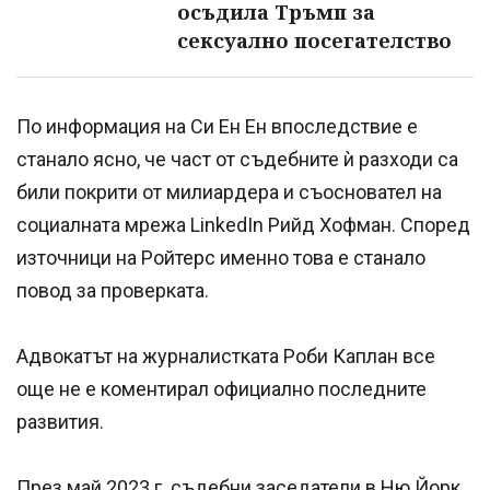
осъдила Тръмп за
сексуално посегателство
По информация на Си Ен Ен впоследствие е
станало ясно, че част от съдебните ѝ разходи са
били покрити от милиардера и съосновател на
социалната мрежа LinkedIn Рийд Хофман. Според
източници на Ройтерс именно това е станало
повод за проверката.
Адвокатът на журналистката Роби Каплан все
още не е коментирал официално последните
развития.
През май 2023 г. съдебни заседатели в Ню Йорк