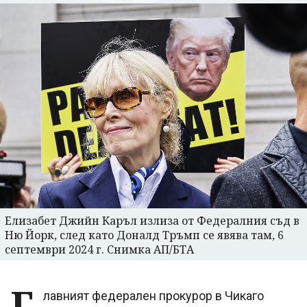
Елизабет Джийн Каръл излиза от Федералния съд в
Ню Йорк, след като Доналд Тръмп се явява там, 6
септември 2024 г. Снимка АП/БТА
Г
лавният федерален прокурор в Чикаго