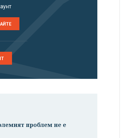
каунт
РАЙТЕ
НТ
олемият проблем не е