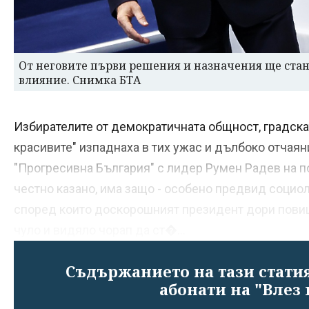
От неговите първи решения и назначения ще стане
влияние. Снимка БТА
Избирателите от демократичната общност, градска
красивите" изпаднаха в тих ужас и дълбоко отчая
"Прогресивна България" с лидер Румен Радев на п
честно казано, има защо - особено предвид социол
според които доскорошният президент дори повиш
чуло и видяло чорап да ст�...
Съдържанието на тази статия
абонати на "Влез 