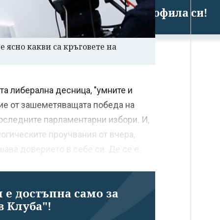
Успешно излязохте от профила си!
 ясно какви са кръговете на
та либерална десница, "умните и
ние от зашеметяващата победа на
оследните парламентарни избори. И,
огическите проучвания от вчера,
ава доверието в себе си. Де се е
 е достъпна само за
в Клуба"!