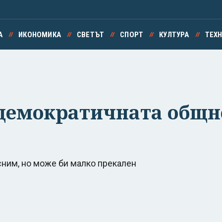
А
ИКОНОМИКА
СВЕТЪТ
СПОРТ
КУЛТУРА
ТЕХ
 демократичната общн
сним, но може би малко прекален