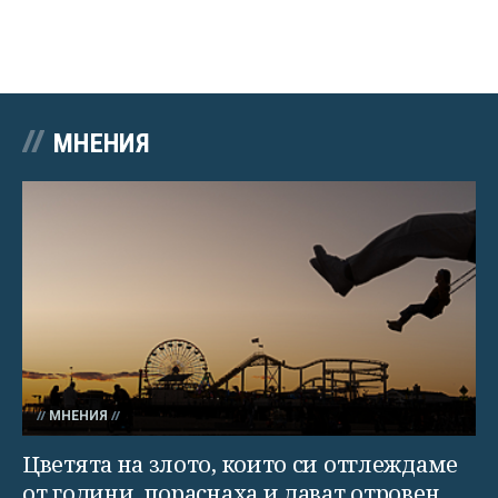
МНЕНИЯ
МНЕНИЯ
Цветята на злото, които си отглеждаме
от години, пораснаха и дават отровен