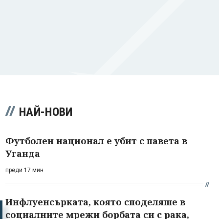
НАЙ-НОВИ
Футболен национал е убит с павета в
Уганда
преди 17 мин
Инфлуенсърката, която споделяше в
социалните мрежи борбата си с рака,