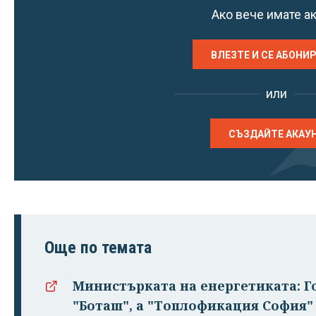
Ако вече имате а
ВЛЕЗТЕ И СЕ АБОНИ
или
СЪЗДАЙТЕ АКАУ
Още по темата
Министърката на енергетиката: Г
"Боташ", а "Топлофикация София"