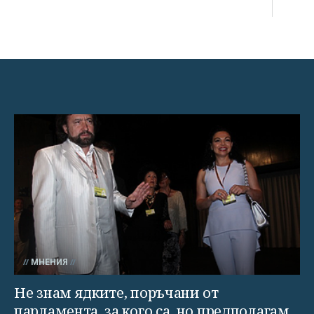
МНЕНИЯ
Не знам ядките, поръчани от
парламента, за кого са, но предполагам