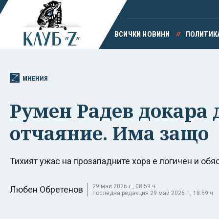
ВСИЧКИ НОВИНИ
ПОЛИТИК
МНЕНИЯ
Румен Радев докара
отчаяние. Има защо
Тихият ужас на прозападните хора е логичен и обя
29 май 2026 г., 08:59 ч.
Любен Обретенов
последна редакция 29 май 2026 г., 18:59 ч.