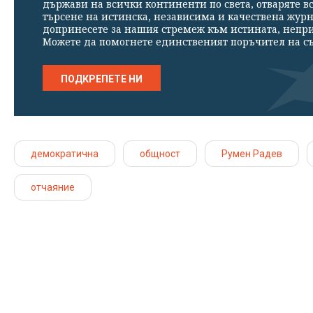
държави на всички континенти по света, отваряте в
търсене на истинска, независима и качествена жур
допринесете за нашия стремеж към истината, непр
Можете да помогнете единственият поръчител на съ
ПОДКРЕПЕТЕ НИ
демократична
общност
Румен Радев
отчаяние