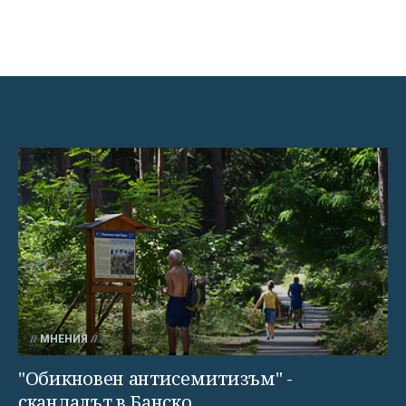
МНЕНИЯ
"Обикновен антисемитизъм" -
скандалът в Банско