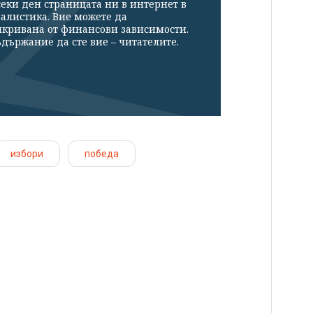
секи ден страницата ни в интернет в
налистика. Вие можете да
икривана от финансови зависимости.
държание да сте вие – читателите.
избори
победа