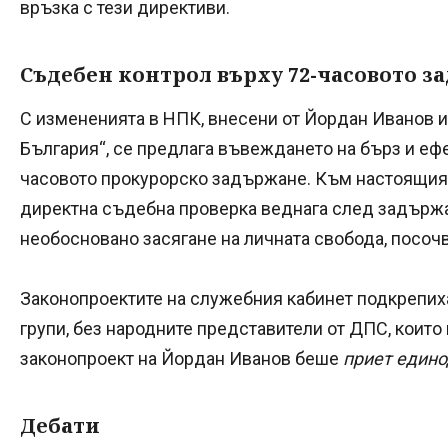
връзка с тези директиви.
Съдебен контрол върху 72-часовото з
С измененията в НПК, внесени от Йордан Иванов и
България“, се предлага въвеждането на бърз и еф
часовото прокурорско задържане. Към настоящия
директна съдебна проверка веднага след задържа
необосновано засягане на личната свобода, посочв
Законопроектите на служебния кабинет подкрепих
групи, без народните представители от ДПС, които 
законопроект на Йордан Иванов беше
приет едино
Дебати