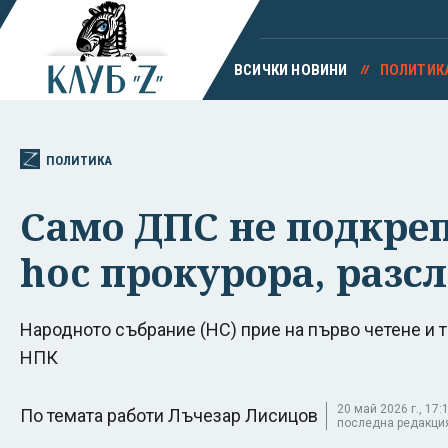
ВСИЧКИ НОВИНИ
ПОЛИТИК
ПОЛИТИКА
Само ДПС не подкре
hoc прокурора, разс
Народното събрание (НС) прие на първо четене и т
НПК
20 май 2026 г., 17:1
По темата работи Лъчезар Лисицов
последна редакция 