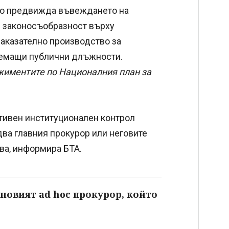
во предвижда въвеждането на
и законосъобразност върху
наказателно производство за
аемащи публични длъжности.
иментите по Националния план за
ивен институционален контрол
два главния прокурор или неговите
сва, информира БТА.
новият ad hoc прокурор, който