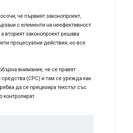
осочи, че първият законопроект,
ързани с елементи на неефективност
 а вторият законопроект решава
иети процесуални действия, но все
обърна внимание, че се правят
 средства (СРС) и там се урежда как
трябва да се прецизира текстът със
то контролират.