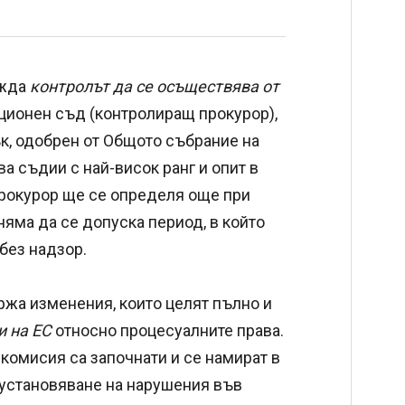
ижда
контролът да се осъществява от
ационен съд (контролиращ прокурор),
ък, одобрен от Общото събрание на
а съдии с най-висок ранг и опит в
рокурор ще се определя още при
няма да се допуска период, в който
без надзор.
ржа изменения, които целят пълно и
и на ЕС
относно процесуалните права.
комисия са започнати и се намират в
 установяване на нарушения във