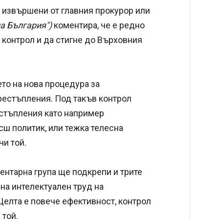
 извършени от главния прокурор или
а България")
коментира, че е редно
 контрол и да стигне до Върховния
то на нова процедура за
естъпления. Под такъв контрол
естъпления като например
ш политик, или тежка телесна
чи той.
ментарна група ще подкрепи и трите
 на интелектуален труд на
елта е повече ефективност, контрол
 той.