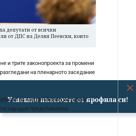
ха депутати от всички
ли от ДПС на Делян Пеевски, които
не и трите законопроекта за промени
 разгледани на пленарното заседание
Успешно излязохте от профила си!
абинет на Андрей Гюров, а третият –
упа народни представители.