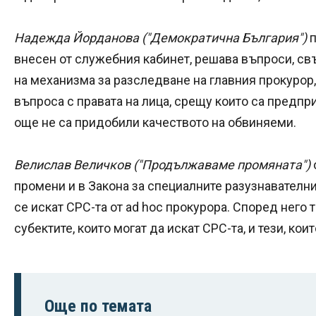
Надежда Йорданова ("Демократична България")
п
внесен от служебния кабинет, решава въпроси, св
на механизма за разследване на главния прокурор,
въпроса с правата на лица, срещу които са предпр
още не са придобили качеството на обвиняеми.
Велислав Величков ("Продължаваме промяната")
промени и в Закона за специалните разузнавателни
се искат СРС-та от ad hoc прокурора. Според него 
субектите, които могат да искат СРС-та, и тези, кои
Още по темата