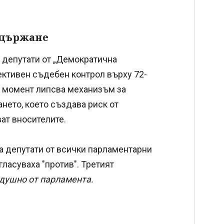
адържане
 депутати от „Демократична
ективен съдебен контрол върху 72-
 момент липсва механизъм за
нето, което създава риск от
ат вносителите.
а депутати от всички парламентарни
гласуваха "против". Третият
душно от парламента.