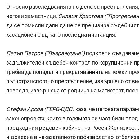
Относно разследванията по дела за престъпления,
негови заместници,
Силвия Христова ("Прогресивн
да се помисли дали да не се прецизира съдебният
касационен съд като последна инстанция.
Петър Петров ("Възраждане")
подкрепи създаване
задължителен съдебен контрол по корупционни пр
трябва да попадат и прекратяванията на тежки пр
пътнотранспортно престъпление, извършено от вис
повреда, извършена от роднина на магистрат, посо
Стефан Арсов (ГЕРБ-СДС)
каза, че неговата парла
законопроекта, които в голямата си част били плод
предходния редовен кабинет на Росен Желязков. Ц
и доверие в наказателното производство, отбеляза