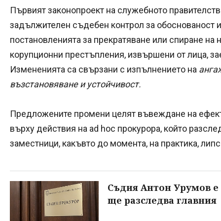
Първият законопроект на служебното правителст
задължителен съдебен контрол за обоснованост 
постановленията за прекратяване или спиране на 
корупционни престъпления, извършени от лица, з
Измененията са свързани с изпълнението на
ангаж
възстановяване и устойчивост.
Предложените промени целят въвеждане на ефект
върху действия на ad hoc прокурора, който разсле
заместници, какъвто до момента, на практика, лип
Съдия Антон Урумов е 
ще разследва главния