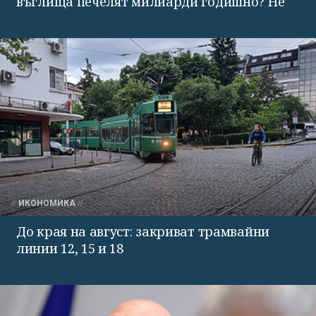
въглища печелят милиарди годишно? Не
ИКОНОМИКА
До края на август: закриват трамвайни
линии 12, 15 и 18