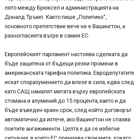
лято между Брюксел и администрацията на
Доналд Тръмп. Както пише „Политико“,
основното препятствие вече не е Вашингтон, а
разногласията вътре в самия ЕС.
Европейският парламент настоява сделката да
бъде защитена от бъдещи резки промени в
американската тарифна политика. Евродепутатите
искат споразумението да влезе в сила, едва след
като САЩ намалят митата върху европейската
стомана и алуминий до 15 процента, както и да
бъде въведен краен срок, след който договорът
автоматично да изтече, ако Вашингтон не спазва
поетите ангажименти. Целта е да се избегне
ситуация, в която ЕС премахва свои мита, докато