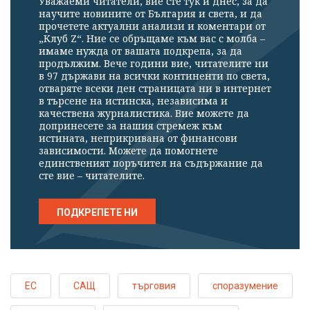
Уважаеми читатели, вие сте тук и днес, за да
научите новините от България и света, и да
прочетете актуални анализи и коментари от
„Клуб Z“. Ние се обръщаме към вас с молба –
имаме нужда от вашата подкрепа, за да
продължим. Вече години вие, читателите ни
в 97 държави на всички континенти по света,
отваряте всеки ден страницата ни в интернет
в търсене на истинска, независима и
качествена журналистика. Вие можете да
допринесете за нашия стремеж към
истината, неприкривана от финансови
зависимости. Можете да помогнете
единственият поръчител на съдържание да
сте вие – читателите.
ПОДКРЕПЕТЕ НИ
ЕС
САЩ
търговия
споразумение