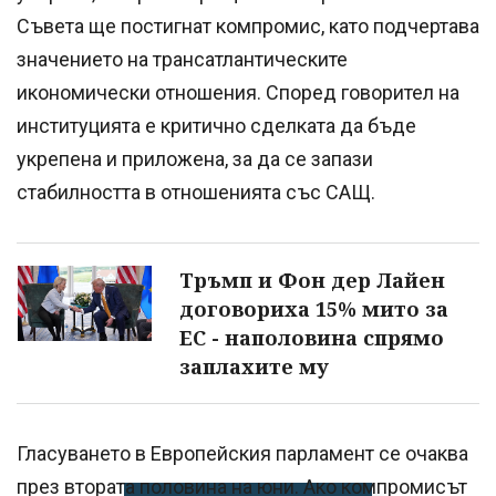
Съвета ще постигнат компромис, като подчертава
значението на трансатлантическите
икономически отношения. Според говорител на
институцията е критично сделката да бъде
укрепена и приложена, за да се запази
стабилността в отношенията със САЩ.
Тръмп и Фон дер Лайен
договориха 15% мито за
ЕС - наполовина спрямо
заплахите му
Гласуването в Европейския парламент се очаква
през втората половина на юни. Ако компромисът