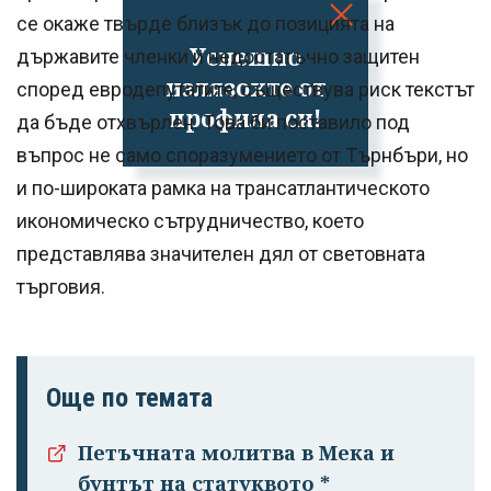
се окаже твърде близък до позицията на
Успешно
държавите членки и недостатъчно защитен
излязохте от
според евродепутатите, съществува риск текстът
профила си!
да бъде отхвърлен. Това би поставило под
въпрос не само споразумението от Търнбъри, но
и по-широката рамка на трансатлантическото
икономическо сътрудничество, което
представлява значителен дял от световната
търговия.
Още по темата
Петъчната молитва в Мека и
бунтът на статуквото *