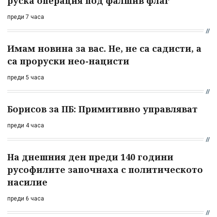
руска операция под фалшив флаг
преди 7 часа
Имам новина за вас. Не, не са садисти, а
са проруски нео-нацисти
преди 5 часа
Борисов за ПБ: Примитивно управляват
преди 4 часа
На днешния ден преди 140 години
русофилите започнаха с политическото
насилие
преди 6 часа