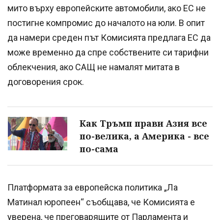
мито върху европейските автомобили, ако ЕС не
постигне компромис до началото на юли. В опит
да намери среден път Комисията предлага ЕС да
може временно да спре собствените си тарифни
облекчения, ако САЩ не намалят митата в
договорения срок.
Как Тръмп прави Азия все
по-велика, а Америка - все
по-сама
Платформата за европейска политика „Ла
Матинал юропеен“ съобщава, че Комисията е
уверена, че преговарящите от Парламента и