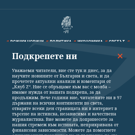
ВСИЧКИ НОВИНИ
ПОЛИТИКА
ИКОНОМИКА
СВЕТЪТ
Подкрепете ни
СПОРТ
КУЛТУРА
ТЕХНОЛОГИИ
КАЛЕЙДОСКОП
МНЕНИЯ
Уважаеми читатели, вие сте тук и днес, за да
научите новините от България и света, и да
прочетете актуални анализи и коментари от
„Клуб Z“. Ние се обръщаме към вас с молба –
имаме нужда от вашата подкрепа, за да
продължим. Вече години вие, читателите ни в 97
Общи условия
Политика за поверителност
държави на всички континенти по света,
отваряте всеки ден страницата ни в интернет в
Реклама
Партньори
Контакти
За Клуб Z
търсене на истинска, независима и качествена
Екип
Подкрепете ни
журналистика. Вие можете да допринесете за
нашия стремеж към истината, неприкривана от
финансови зависимости. Можете да помогнете