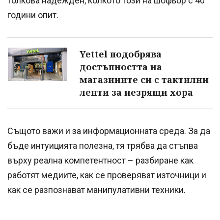
толкова надежден, колкото този на шофьор с 40
години опит.
Yettel подобрява
достъпността на
магазините си с тактилни
ленти за незрящи хора
Същото важи и за информационната среда. За да
бъде интуицията полезна, тя трябва да стъпва
върху реална компетентност – разбиране как
работят медиите, как се проверяват източници и
как се разпознават манипулативни техники.