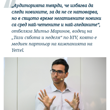
„Аудиторията твърди, че избягва да
следи новините, за да не се натоварва,
но в същото време негативните новини
са сред най-четените и най-гледаните“,
отбеляза Митьо Маринов, водещ на
„Тази събота и неделя“ по bTV, която е
медиен партньор на кампанията на
Yettel.