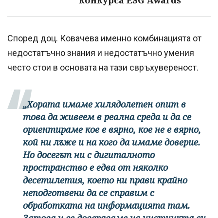
Според доц. Ковачева именно комбинацията от
недостатъчно знания и недостатъчно умения
често стои в основата на тази свръхувереност.
„Хората имаме хилядолетен опит в
това да живеем в реална среда и да се
ориентираме кое е вярно, кое не е вярно,
кой ни лъже и на кого да имаме доверие.
Но досегът ни с дигиталното
пространство е едва от няколко
десетилетия, което ни прави крайно
неподготвени да се справим с
обработката на информацията там.
Затова и се доверяваме на инстинкта си