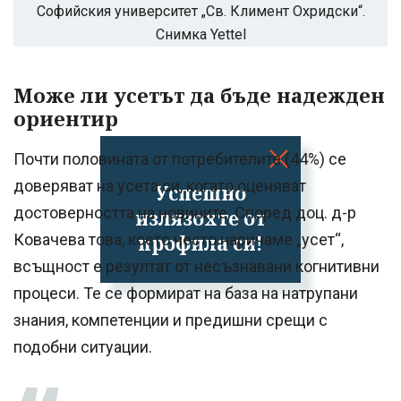
Софийския университет „Св. Климент Охридски“.
Снимка Yettel
Може ли усетът да бъде надежден
ориентир
Почти половината от потребителите (44%) се
доверяват на усета си, когато оценяват
Успешно
достоверността на новините. Според доц. д-р
излязохте от
профила си!
Ковачева това, което често наричаме „усет“,
всъщност е резултат от несъзнавани когнитивни
процеси. Те се формират на база на натрупани
знания, компетенции и предишни срещи с
подобни ситуации.