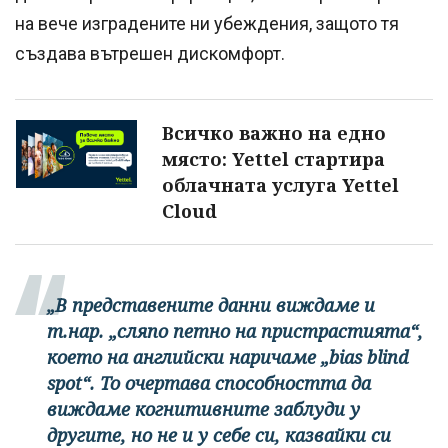
на вече изградените ни убеждения, защото тя
създава вътрешен дискомфорт.
Всичко важно на едно
място: Yettel стартира
облачната услуга Yettel
Cloud
„В представените данни виждаме и
т.нар. „сляпо петно на пристрастията“,
което на английски наричаме „bias blind
spot“. То очертава способността да
виждаме когнитивните заблуди у
другите, но не и у себе си, казвайки си