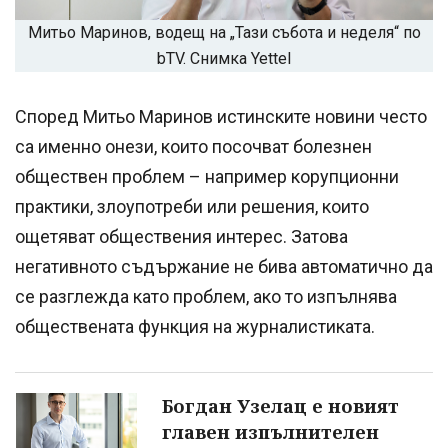
Митьо Маринов, водещ на „Тази събота и неделя“ по
bTV. Снимка Yettel
Според Митьо Маринов истинските новини често
са именно онези, които посочват болезнен
обществен проблем – например корупционни
практики, злоупотреби или решения, които
ощетяват обществения интерес. Затова
негативното съдържание не бива автоматично да
се разглежда като проблем, ако то изпълнява
обществената функция на журналистиката.
Богдан Узелац е новият
главен изпълнителен