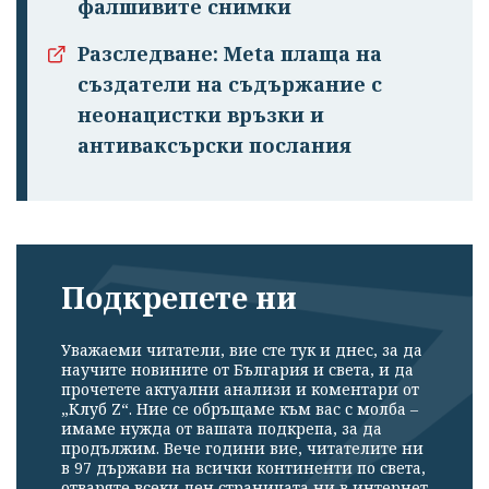
фалшивите снимки
Разследване: Meta плаща на
създатели на съдържание с
неонацистки връзки и
антиваксърски послания
Подкрепете ни
Уважаеми читатели, вие сте тук и днес, за да
научите новините от България и света, и да
прочетете актуални анализи и коментари от
„Клуб Z“. Ние се обръщаме към вас с молба –
имаме нужда от вашата подкрепа, за да
продължим. Вече години вие, читателите ни
в 97 държави на всички континенти по света,
отваряте всеки ден страницата ни в интернет