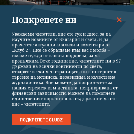
Подкрепете ни
ПОЛИТИКА
Пак спират тировете по "Тракия" и "Струма"
Уважаеми читатели, вие сте тук и днес, за да
научите новините от България и света, и да
прочетете актуални анализи и коментари от
„Клуб Z“. Ние се обръщаме към вас с молба –
имаме нужда от вашата подкрепа, за да
продължим. Вече години вие, читателите ни в 97
държави на всички континенти по света,
отваряте всеки ден страницата ни в интернет в
търсене на истинска, независима и качествена
журналистика. Вие можете да допринесете за
нашия стремеж към истината, неприкривана от
финансови зависимости. Можете да помогнете
единственият поръчител на съдържание да сте
вие – читателите.
ПОЛИТИКА
ПОДКРЕПЕТЕ CLUBZ
ДЕНЯТ В НЯКОЛКО РЕДА: дронът ни
изненада по бели гащ... пардон - тениски