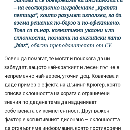
– на еволюционно изградените „кратки
пътища“, които разумът използва, за да
взема решения по-бързо и по-ефективно.
Това са т.нар. когнитивни уклони или
склонности, познати на английски като
„bias“,
обясни преподавателят от СУ.
Освен да помагат, те могат и понякога да ни
заблудят, защото най-краткият и лесен път не е
непременно най-верен, уточни доц. Ковачева и
даде пример с ефекта на Дънинг-Крюгер, който
описва склонността на хората с ограничени
знания по дадена тема да надценяват
собствената си компетентност. Друг важен
фактор е когнитивният дисонанс – склонността
да отхвърляме информация, която противоречи