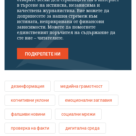
в търсене на истинска, независима и
качествена журналистика. Вие можете да
допринесете за нашия стремеж към
истината, неприкривана от финансови
зависимости. Можете да помогнете
единственият поръчител на съдържание да
сте вие – читателите.
ПОДКРЕПЕТЕ НИ
дезинформация
медийна грамотност
когнитивни уклони
емоционални заглавия
фалшиви новини
социални мрежи
проверка на факти
дигитална среда