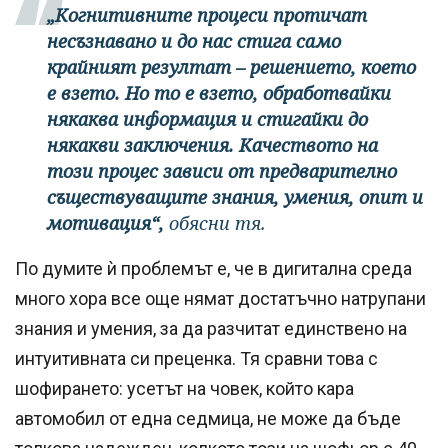
„Когнитивните процеси протичат
несъзнавано и до нас стига само
крайният резултат – решението, което
е взето. Но то е взето, обработвайки
някаква информация и стигайки до
някакви заключения. Качеството на
този процес зависи от предварително
съществуващите знания, умения, опит и
мотивация“,
обясни тя.
По думите ѝ проблемът е, че в дигитална среда
много хора все още нямат достатъчно натрупани
знания и умения, за да разчитат единствено на
интуитивната си преценка. Тя сравни това с
шофирането: усетът на човек, който кара
автомобил от една седмица, не може да бъде