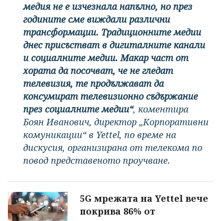
медия не е изчезнала напълно, но през
годините сме виждали различни
трансформации. Традиционните медии
днес присъстват в дигиталните канали
и социалните медии. Макар част от
хората да посочват, че не гледат
телевизия, те продължават да
консумират телевизионно съдържание
през социалните медии“
, коментира
Боян Иванович, директор „Корпоративни
комуникации“ в Yettel, по време на
дискусия, организирана от телекома по
повод представеното проучване.
5G мрежата на Yettel вече
покрива 86% от