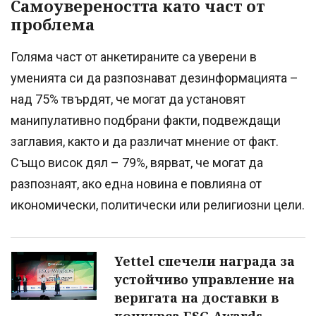
Самоувереността като част от
проблема
Голяма част от анкетираните са уверени в
уменията си да разпознават дезинформацията –
над 75% твърдят, че могат да установят
манипулативно подбрани факти, подвеждащи
заглавия, както и да различат мнение от факт.
Също висок дял – 79%, вярват, че могат да
разпознаят, ако една новина е повлияна от
икономически, политически или религиозни цели.
Yettel спечели награда за
устойчивo управление на
веригата на доставки в
конкурса ESG Awards