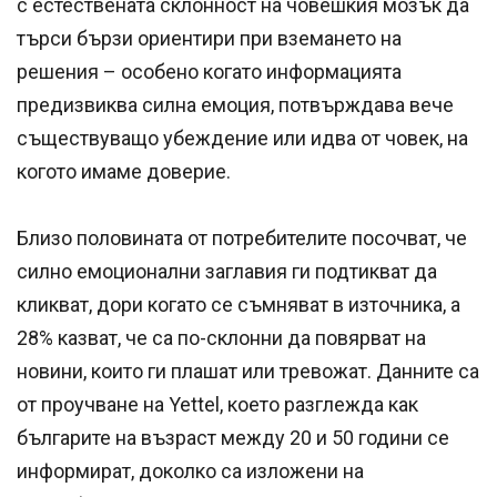
с естествената склонност на човешкия мозък да
търси бързи ориентири при вземането на
решения – особено когато информацията
предизвиква силна емоция, потвърждава вече
съществуващо убеждение или идва от човек, на
когото имаме доверие.
Близо половината от потребителите посочват, че
силно емоционални заглавия ги подтикват да
кликват, дори когато се съмняват в източника, а
28% казват, че са по-склонни да повярват на
новини, които ги плашат или тревожат. Данните са
от проучване на Yettel, което разглежда как
българите на възраст между 20 и 50 години се
информират, доколко са изложени на