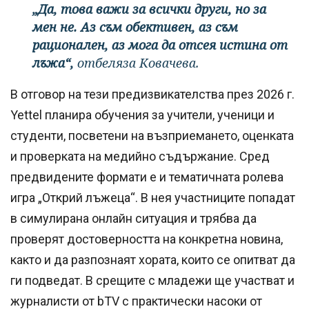
„Да, това важи за всички други, но за
мен не. Аз съм обективен, аз съм
рационален, аз мога да отсея истина от
лъжа“,
отбеляза Ковачева.
В отговор на тези предизвикателства през 2026 г.
Yettel планира обучения за учители, ученици и
студенти, посветени на възприемането, оценката
и проверката на медийно съдържание. Сред
предвидените формати е и тематичната ролева
игра „Открий лъжеца“. В нея участниците попадат
в симулирана онлайн ситуация и трябва да
проверят достоверността на конкретна новина,
както и да разпознаят хората, които се опитват да
ги подведат. В срещите с младежи ще участват и
журналисти от bTV с практически насоки от