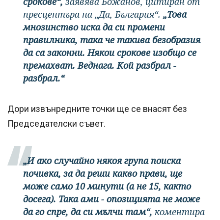
срокове“,
заявява Божанов, цитиран от
пресцентъра на „Да, България“.
„Това
мнозинство иска да си промени
правилника, така че такива безобразия
да са законни. Някои срокове изобщо се
премахват. Веднага. Кой разбрал -
разбрал.“
Дори извънредните точки ще се внасят без
Председателски съвет.
„И ако случайно някоя група поиска
почивка, за да реши какво прави, ще
може само 10 минути (а не 15, както
досега). Така ами - опозицията не може
да го спре, да си мълчи там“,
коментира