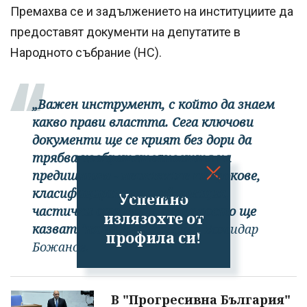
Премахва се и задължението на институциите да
предоставят документи на депутатите в
Народното събрание (НС).
„Важен инструмент, с който да знаем
какво прави властта. Сега ключови
документи ще се крият без дори да
трябва изобретателността на
предишните - неспазване на срокове,
класифициране на информация,
Успешно
частични отговори. Сега просто ще
излязохте от
казват "няма пък",
посочва Божидар
профила си!
Божанов.
В "Прогресивна България"