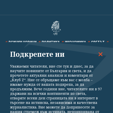
ВСИЧКИ НОВИНИ
ПОЛИТИКА
ИКОНОМИКА
СВЕТЪТ
Подкрепете ни
СПОРТ
КУЛТУРА
ТЕХНОЛОГИИ
КАЛЕЙДОСКОП
МНЕНИЯ
Уважаеми читатели, вие сте тук и днес, за да
научите новините от България и света, и да
прочетете актуални анализи и коментари от
„Клуб Z“. Ние се обръщаме към вас с молба –
имаме нужда от вашата подкрепа, за да
продължим. Вече години вие, читателите ни в 97
Общи условия
Политика за поверителност
държави на всички континенти по света,
отваряте всеки ден страницата ни в интернет в
Реклама
Партньори
Контакти
За Клуб Z
търсене на истинска, независима и качествена
Екип
Подкрепете ни
журналистика. Вие можете да допринесете за
нашия стремеж към истината, неприкривана от