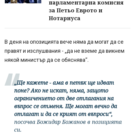
парламентарна комисия
за Петьо Еврото и
Нотариуса
В деня на опозицията вече няма да могат да се
правят и изслушвания - „да не вземе да викнем
някой министър да се обяснява“.
„Ще кажете - ама в петък ще идват
поне? Ако не искат, няма, защото
ограничението от две отлагания на
въпрос се отменя. Ще могат вечно да
отлагат и да се крият от въпроси“,
посочва Божидар Божанов в позицията
си.