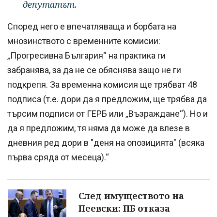
депутатът.
Според него е впечатляваща и борбата на
мнозинството с временните комисии:
„Прогресивна България“ на практика ги
забранява, за да не се обяснява защо не ги
подкрепя. За временна комисия ще трябват 48
подписа (т.е. дори да я предложим, ще трябва да
търсим подписи от ГЕРБ или „Възраждане“). Но и
да я предложим, тя няма да може да влезе в
дневния ред дори в "деня на опозицията" (всяка
първа сряда от месеца).“
След имуществото на
Пеевски: ПБ отказа