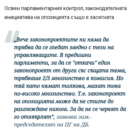
Освен парламентарния контрол, законодателната
инициатива на опозицията също е засегната.
„Вече законопроектите ни няма да
трябва да се гледат заедно с тези на
управляващите. В предишни
парламенти, за да се "откачи" един
законопроект от други със същата тема,
трябваше 2/3 мнозинство в комисия. Но
тъй като нямат толкова, махат това
по-високо мнозинство. Т.е. законопроект
на опозицията може да не стигне до
разглеждане никога. За да не се червят да
го отхвърлят“,
заявява зам.-
председателят на ПГ на ДБ.