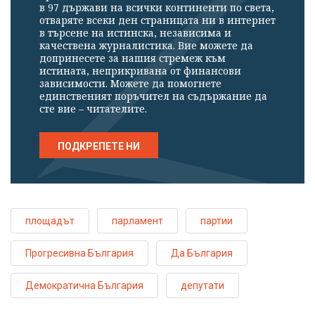
в 97 държави на всички континенти по света,
отваряте всеки ден страницата ни в интернет
в търсене на истинска, независима и
качествена журналистика. Вие можете да
допринесете за нашия стремеж към
истината, неприкривана от финансови
зависимости. Можете да помогнете
единственият поръчител на съдържание да
сте вие – читателите.
ПОДКРЕПЕТЕ НИ
площадът
парламент
партии
Прогресивна България
Да България
Демократична България
депутати