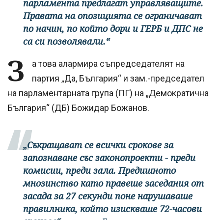
парламента предлагат управляващите.
Правата на опозицията се ограничават
по начин, по който дори и ГЕРБ и ДПС не
са си позволявали.“
З
а това алармира съпредседателят на
партия „Да, България“ и зам.-председател
на парламентарната група (ПГ) на „Демократична
България“ (ДБ) Божидар Божанов.
„Съкращават се всички срокове за
запознаване със законопроекти - преди
комисии, преди зала. Предишното
мнозинство като правеше заседания от
засада за 27 секунди поне нарушаваше
правилника, който изискваше 72-часови