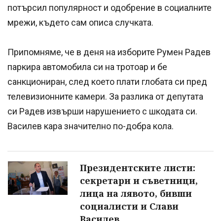
потърсил популярност и одобрение в социалните
мрежи, където сам описа случката.
Припомняме, че в деня на изборите Румен Радев
паркира автомобила си на тротоар и бе
санкциониран, след което плати глобата си пред
телевизионните камери. За разлика от депутата
си Радев извърши нарушението с шкодата си.
Василев кара значително по-добра кола.
Президентските листи:
секретари и съветници,
лица на лявото, бивши
социалисти и Слави
Василев