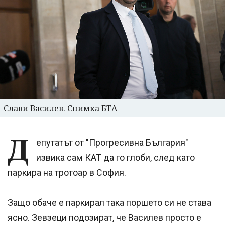
Слави Василев. Снимка БТА
Д
епутатът от "Прогресивна България"
извика сам КАТ да го глоби, след като
паркира на тротоар в София.
Защо обаче е паркирал така поршето си не става
ясно. Зевзеци подозират, че Василев просто е