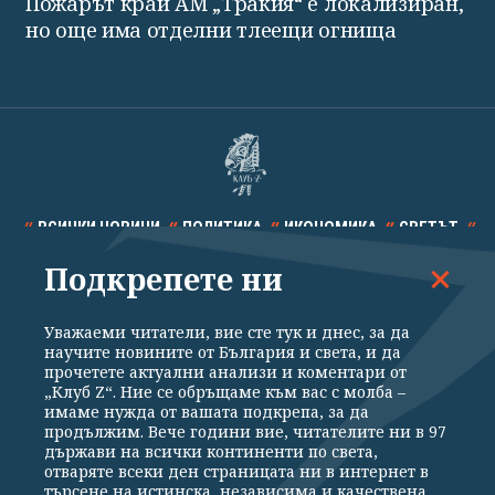
Пожарът край АМ „Тракия“ е локализиран,
но още има отделни тлеещи огнища
ВСИЧКИ НОВИНИ
ПОЛИТИКА
ИКОНОМИКА
СВЕТЪТ
Подкрепете ни
СПОРТ
КУЛТУРА
ТЕХНОЛОГИИ
КАЛЕЙДОСКОП
МНЕНИЯ
Уважаеми читатели, вие сте тук и днес, за да
научите новините от България и света, и да
прочетете актуални анализи и коментари от
„Клуб Z“. Ние се обръщаме към вас с молба –
имаме нужда от вашата подкрепа, за да
продължим. Вече години вие, читателите ни в 97
Общи условия
Политика за поверителност
държави на всички континенти по света,
отваряте всеки ден страницата ни в интернет в
Реклама
Партньори
Контакти
За Клуб Z
търсене на истинска, независима и качествена