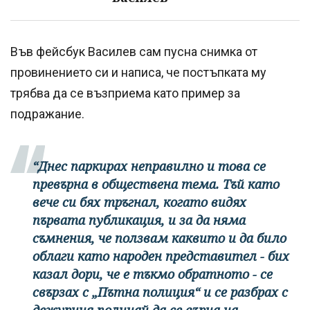
Във фейсбук Василев сам пусна снимка от
провинението си и написа, че постъпката му
трябва да се възприема като пример за
подражание.
“Днес паркирах неправилно и това се
превърна в обществена тема. Тъй като
вече си бях тръгнал, когато видях
първата публикация, и за да няма
съмнения, че ползвам каквито и да било
облаги като народен представител - бих
казал дори, че е тъкмо обратното - се
свързах с „Пътна полиция“ и се разбрах с
дежурния полицай да се върна на