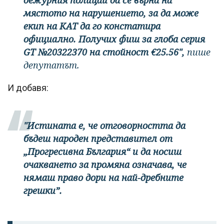
мястото на нарушението, за да може
екип на КАТ да го констатира
официално. Получих фиш за глоба серия
GT №20322370 на стойност €25.56",
пише
депутатът.
И добавя:
"Истината е, че отговорността да
бъдеш народен представител от
„Прогресивна България“ и да носиш
очакването за промяна означава, че
нямаш право дори на най-дребните
грешки”.