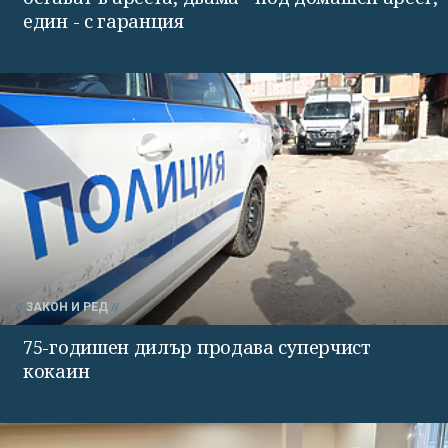
един - с гаранция
ЗАКОН И РЕД
75-годишен дилър продава суперчист
кокаин