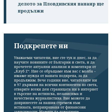
делото за Пловдивския панаир ще
продължи
Подкрепете ни
Уважаеми читатели, вие сте тук и днес, за да
научите новините от България и света, и да
прочетете актуални анализи и коментари от
„Клуб Z“. Ние се обръщаме към вас с молба –
имаме нужда от вашата подкрепа, за да
продължим. Вече години вие, читателите ни
в 97 държави на всички континенти по света,
отваряте всеки ден страницата ни в интернет
в търсене на истинска, независима и
качествена журналистика. Вие можете да
допринесете за нашия стремеж към
истината, неприкривана от финансови
зависимости. Можете да помогнете