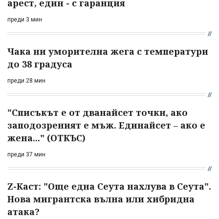
арест, един - с гаранция
преди 3 мин
Чака ни уморителна жега с температури
до 38 градуса
преди 28 мин
"Списъкът е от дванайсет точки, ако
заподозреният е мъж. Единайсет – ако е
жена..." (ОТКЪС)
преди 37 мин
Z-Каст: "Още една Сеута нахлува в Сеута".
Нова мигрантска вълна или хибридна
атака?