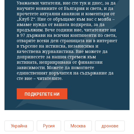
Уважаеми читатели, вие сте тук и днес, за да
научите новините от България и света, и да
прочетете актуални анализи и коментари от
„Клуб Z“. Ние се обръщаме към вас с молба –
имаме нужда от вашата подкрепа, за да
продължим. Вече години вие, читателите ни
в 97 държави на всички континенти по света,
отваряте всеки ден страницата ни в интернет
в търсене на истинска, независима и
качествена журналистика. Вие можете да
допринесете за нашия стремеж към
истината, неприкривана от финансови
зависимости. Можете да помогнете
единственият поръчител на съдържание да
сте вие – читателите.
ПОДКРЕПЕТЕ НИ
Украйна
Русия
Москва
дронове