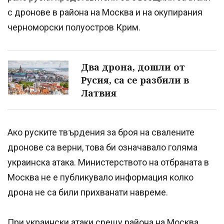
с дронове в района на Москва и на окупирания
черноморски полуостров Крим.
Два дрона, дошли от
Русия, са се разбили в
Латвия
Ако руските твърдения за броя на свалените
дронове са верни, това би означавало голяма
украинска атака. Министерството на отбраната в
Москва не е публикувало информация колко
дрона не са били прихванати навреме.
При украински атаки срещу района на Москва