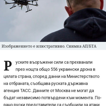
Изображението е илюстративно. Снимка АП/БТА
Р
уските въоръжени сили са прехванали
през нощта общо 556 украински дрона в
цялата страна, според данни на Министерството
на отбраната, съобщава руската държавна
агенция ТАСС. Данните от Москва не могат да
бъдат независимо потвърдени към момента. По-
рано руски представители са съобщили за атаки