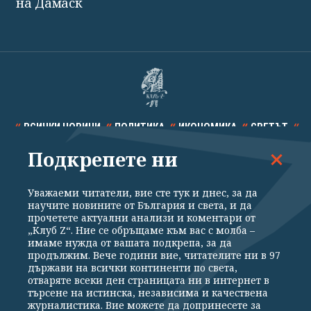
на Дамаск
ВСИЧКИ НОВИНИ
ПОЛИТИКА
ИКОНОМИКА
СВЕТЪТ
Подкрепете ни
СПОРТ
КУЛТУРА
ТЕХНОЛОГИИ
КАЛЕЙДОСКОП
МНЕНИЯ
Уважаеми читатели, вие сте тук и днес, за да
научите новините от България и света, и да
прочетете актуални анализи и коментари от
„Клуб Z“. Ние се обръщаме към вас с молба –
имаме нужда от вашата подкрепа, за да
продължим. Вече години вие, читателите ни в 97
Общи условия
Политика за поверителност
държави на всички континенти по света,
отваряте всеки ден страницата ни в интернет в
Реклама
Партньори
Контакти
За Клуб Z
търсене на истинска, независима и качествена
Екип
Подкрепете ни
журналистика. Вие можете да допринесете за