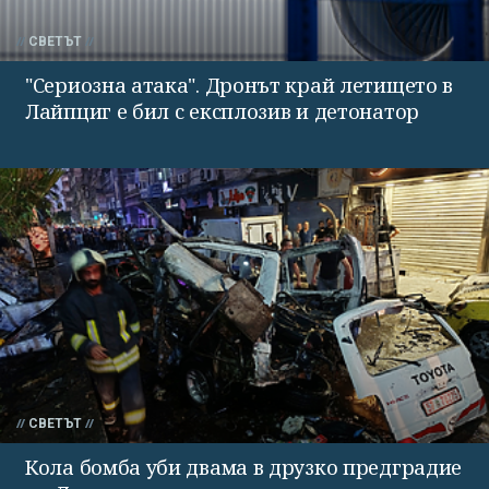
СВЕТЪТ
"Сериозна атака". Дронът край летището в
Лайпциг е бил с експлозив и детонатор
СВЕТЪТ
Кола бомба уби двама в друзко предградие