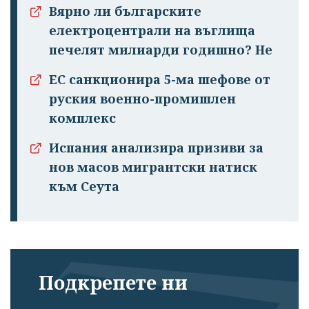
Вярно ли българските
електроцентрали на въглища
Успешно
печелят милиарди годишно? Не
излязохте от
ЕС санкционира 5-ма шефове от
профила си!
руския военно-промишлен
комплекс
Испания анализира призиви за
нов масов мигрантски натиск
към Сеута
Подкрепете ни