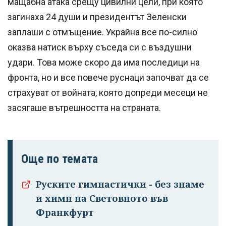
мащабна атака срещу цивилни цели, при която
загинаха 24 души и президентът Зеленски
заплаши с отмъщение. Украйна все по-силно
оказва натиск върху съседа си с въздушни
удари. Това може скоро да има последици на
фронта, но и все повече руснаци започват да се
страхуват от войната, която допреди месеци не
засягаше вътрешността на страната.
Още по темата
Руските гимнастички - без знаме
и химн на Световното във
Франкфурт