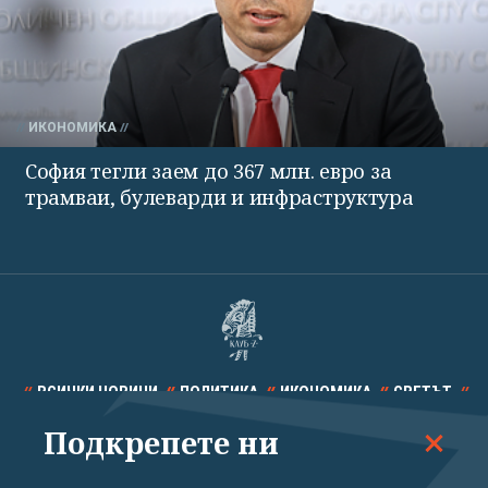
ИКОНОМИКА
София тегли заем до 367 млн. евро за
трамваи, булеварди и инфраструктура
ВСИЧКИ НОВИНИ
ПОЛИТИКА
ИКОНОМИКА
СВЕТЪТ
Подкрепете ни
СПОРТ
КУЛТУРА
ТЕХНОЛОГИИ
КАЛЕЙДОСКОП
МНЕНИЯ