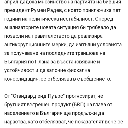
април дадоха мнозинство на партията на бившия
президент Румен Радев, с което приключиха пет
години на политическа нестабилност. Според
анализаторите новата ситуация би трябвало да
позволи на правителството да реализира
антикорупционните мерки, да изпълни условията
за получаване на последните траншове на
България по Плана за възстановяване и
устойчивост и да започне фискална
консолидация, се отбелязва в съобщението.
От "Стандард енд Пуърс" прогнозират, че
брутният вътрешен продукт (БВП) на глава от
населението в България ще продължи да
нараства, като отбелязват, че показателят вече се