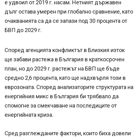
е удвоил от 2019 г. насам. Нетният държавен
дълг остава умерен при глобално сравнение, като
очакванията са да се запази под 30 процента от
БВП до 2029 г.
Според агенцията конфликтът в Близкия изток
ще забави растежа в България в краткосрочен
план, но до 2029 г. растежът на БВП ще бъде
средно 2,6 процента, като ще надхвърля този в
еврозоната. Според анализаторите структурата на
енергийния микс в България би трябвало да
спомогне за смекчаване на последиците от
енергийната криза.
Сред разглежданите фактори, които биха довели