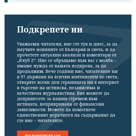
Подкрепете ни
Уважаеми читатели, вие сте тук и днес, за да
научите новините от България и света, и да
прочетете актуални анализи и коментари от
„Клуб Z“. Ние се обръщаме към вас с молба –
имаме нужда от вашата подкрепа, за да
продължим. Вече години вие, читателите ни
в 97 държави на всички континенти по света,
отваряте всеки ден страницата ни в интернет
в търсене на истинска, независима и
качествена журналистика. Вие можете да
допринесете за нашия стремеж към
истината, неприкривана от финансови
зависимости. Можете да помогнете
единственият поръчител на съдържание да
сте вие – читателите.