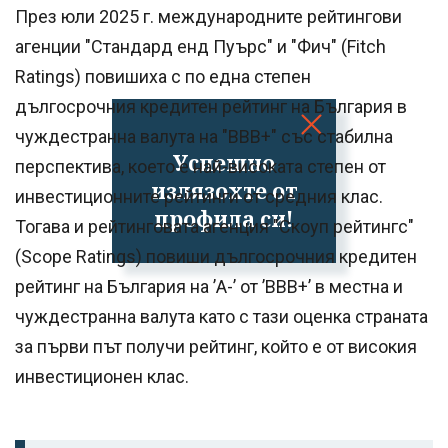
През юли 2025 г. международните рейтингови
агенции "Стандард енд Пуърс" и "Фич" (Fitch
Ratings) повишиха с по една степен
дългосрочния кредитен рейтинг на България в
чуждестранна валута на "BBB+" със стабилна
Успешно
перспектива, което е най-високата степен от
излязохте от
инвестиционните рейтинги от средния клас.
профила си!
Тогава и рейтинговата агенция "Скоуп рейтингс"
(Scope Ratings) повиши дългосрочния кредитен
рейтинг на България на ’A-’ от ’BBB+’ в местна и
чуждестранна валута като с тази оценка страната
за първи път получи рейтинг, който е от високия
инвестиционен клас.