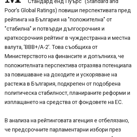
"Стандард енд Пуърс" (Standard and
Poor’s Global Ratings) повиши перспективата пред
рейтинга на България на "положителна" от
"стабилна" и потвърди дългосрочния и
краткосрочния рейтинг в чуждестранна и местна
валута, ‘BBB+/A-2’. Това съобщиха от
Министерството на финансите и допълниха, че
положителната перспектива отразява потенциала
за повишаване на доходите и ускоряване на
растежа в България, подкрепен от подобрена
политическа стабилност, планираните реформи и
изплащането на средства от фондовете на ЕС.
В анализа на рейтинговата агенция е отбелязано,
че предсрочните парламентарни избори през