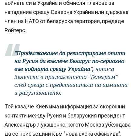
войната си в Украйна и обмисля планове за
нападение срещу Северна Украйна или държава
член на НАТО от беларуска територия, предаде
Ройтерс.
"Продължаваме да регистрираме опити
на Русия да въвлече Беларус по-сериозно
във войната срещу Украйна",
написа
Зеленски в приложението "Телеграм"
след среща с представители на армията
и разузнаването.
Той каза, че Киев има информация за скорошни
контакти между Русия и беларуския президент
Александър Лукашенко, когото Москва убеждава
да се присъедини към "нова руска офанзива".