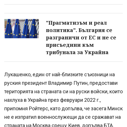
"Прагматизъм и реал
политика". България се
разграничи от ЕС и не се
присъедини към
трибунала за Украйна
Лукашенко, един от най-близките съюзници на
руския президент Владимир Путин, предостави
територията на страната си на руски войски, които
нахлуха в Украйна през февруари 2022 г.,
припомня Ройтерс, като допълва, че засега Минск
не е изпратил военнослужещи да се сражават на
страната на Москва срещу Киев, допълва БТА.