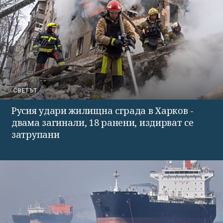
СВЕТЪТ
Русия удари жилищна сграда в Харков -
двама загинали, 18 ранени, издирват се
затрупани