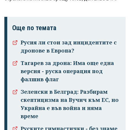
Още по темата
Русия ли стои зад инцидентите с
дронове в Европа?
Успешно
Тагарев за дрона: Има още една
излязохте от
версия - руска операция под
профила си!
фалшив флаг
Зеленски в Белград: Разбирам
скептицизма на Вучич към ЕС, но
Украйна е във война и няма
време
Руските гимнастички - без знаме