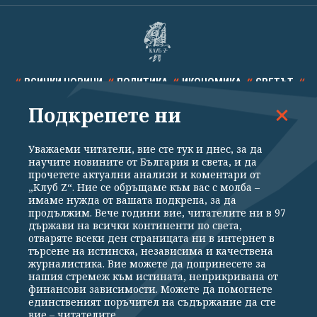
ВСИЧКИ НОВИНИ
ПОЛИТИКА
ИКОНОМИКА
СВЕТЪТ
Подкрепете ни
СПОРТ
КУЛТУРА
ТЕХНОЛОГИИ
КАЛЕЙДОСКОП
МНЕНИЯ
Уважаеми читатели, вие сте тук и днес, за да
научите новините от България и света, и да
прочетете актуални анализи и коментари от
„Клуб Z“. Ние се обръщаме към вас с молба –
имаме нужда от вашата подкрепа, за да
продължим. Вече години вие, читателите ни в 97
Общи условия
Политика за поверителност
държави на всички континенти по света,
отваряте всеки ден страницата ни в интернет в
Реклама
Партньори
Контакти
За Клуб Z
търсене на истинска, независима и качествена
Екип
Подкрепете ни
журналистика. Вие можете да допринесете за
нашия стремеж към истината, неприкривана от
финансови зависимости. Можете да помогнете
единственият поръчител на съдържание да сте
Издател на www.clubz.bg е „Клуб Зебра Медия“ ЕООД, София, ул. "Алеко
вие – читателите.
Константинов" 3. Всички права запазени 2026 „Клуб Зебра Медия“