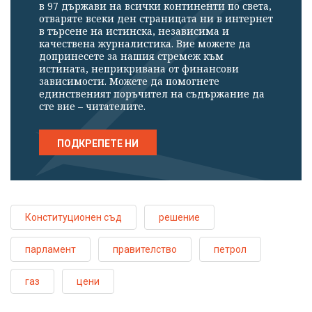
в 97 държави на всички континенти по света,
отваряте всеки ден страницата ни в интернет
в търсене на истинска, независима и
качествена журналистика. Вие можете да
допринесете за нашия стремеж към
истината, неприкривана от финансови
зависимости. Можете да помогнете
единственият поръчител на съдържание да
сте вие – читателите.
ПОДКРЕПЕТЕ НИ
Конституционен съд
решение
парламент
правителство
петрол
газ
цени