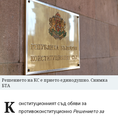
Решението на КС е прието единодушно. Снимка
БТА
К
онституционният съд обяви за
противоконституционно
Решението за