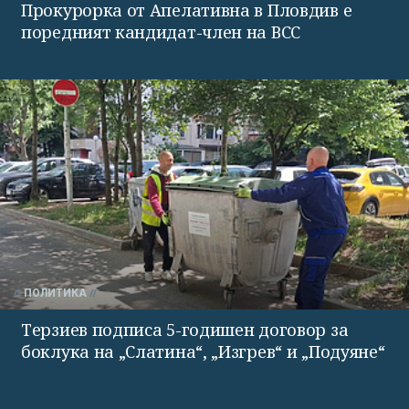
Прокурорка от Апелативна в Пловдив е
поредният кандидат-член на ВСС
ПОЛИТИКА
Терзиев подписа 5-годишен договор за
боклука на „Слатина“, „Изгрев“ и „Подуяне“