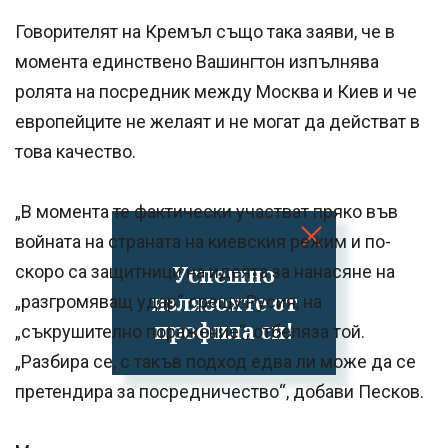
Говорителят на Кремъл също така заяви, че в
момента единствено Вашингтон изпълнява
ролята на посредник между Москва и Киев и че
европейците не желаят и не могат да действат в
това качество.
„В момента те фактически участват пряко във
войната на страната на киевския режим и по-
Успешно
скоро са защитници на идеята за нанасяне на
излязохте от
„разгромяващ удар“ срещу Русия, на
профила си!
„съкрушително поражение“, отбеляза той.
„Разбира се, с такъв подход едва ли може да се
претендира за посредничество“, добави Песков.