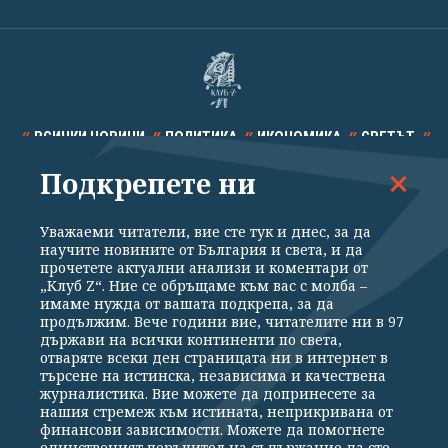
ВСИЧКИ НОВИНИ
ПОЛИТИКА
ИКОНОМИКА
СВЕТЪТ
Подкрепете ни
СПОРТ
КУЛТУРА
ТЕХНОЛОГИИ
КАЛЕЙДОСКОП
МНЕНИЯ
Уважаеми читатели, вие сте тук и днес, за да
научите новините от България и света, и да
прочетете актуални анализи и коментари от
„Клуб Z“. Ние се обръщаме към вас с молба –
имаме нужда от вашата подкрепа, за да
продължим. Вече години вие, читателите ни в 97
Общи условия
Политика за поверителност
държави на всички континенти по света,
отваряте всеки ден страницата ни в интернет в
Реклама
Партньори
Контакти
За Клуб Z
търсене на истинска, независима и качествена
Екип
Подкрепете ни
журналистика. Вие можете да допринесете за
нашия стремеж към истината, неприкривана от
финансови зависимости. Можете да помогнете
единственият поръчител на съдържание да сте