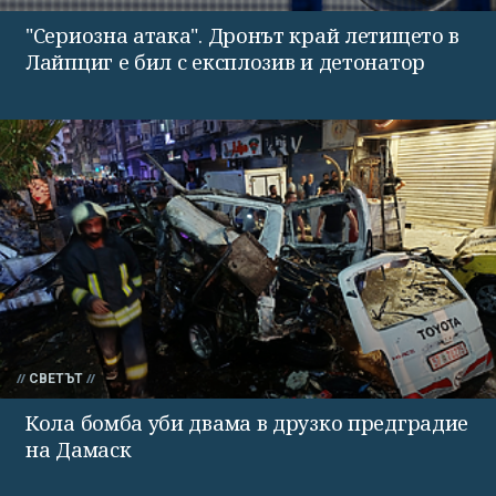
"Сериозна атака". Дронът край летището в
Лайпциг е бил с експлозив и детонатор
СВЕТЪТ
Кола бомба уби двама в друзко предградие
на Дамаск