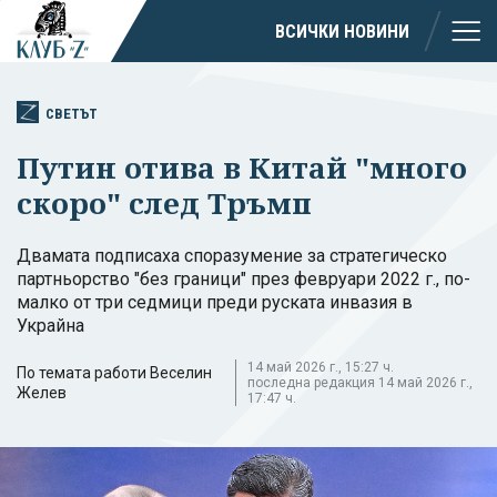
ВСИЧКИ НОВИНИ
СВЕТЪТ
Путин отива в Китай "много
скоро" след Тръмп
Двамата подписаха споразумение за стратегическо
партньорство "без граници" през февруари 2022 г., по-
малко от три седмици преди руската инвазия в
Украйна
14 май 2026 г., 15:27 ч.
По темата работи Веселин
последна редакция 14 май 2026 г.,
Желев
17:47 ч.