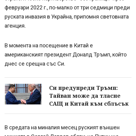
февруари 2022 г., по-малко от три седмици преди
руската инвазия в Украйна, припомня световната
агенция.
В момента на посещение в Китай е
американският президент Доналд Тръмп, който
днес се срещна със Си.
Си предупреди Тръмп:
Тайван може да тласне
САЩ и Китай към сблъсък
В средата на миналия месец руският външен