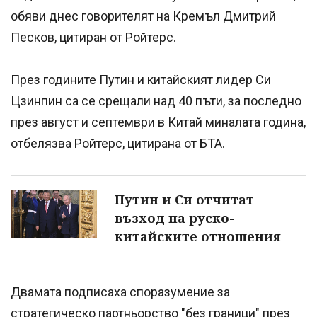
обяви днес говорителят на Кремъл Дмитрий
Песков, цитиран от Ройтерс.
През годините Путин и китайският лидер Си
Цзинпин са се срещали над 40 пъти, за последно
през август и септември в Китай миналата година,
отбелязва Ройтерс, цитирана от БТА.
Путин и Си отчитат
възход на руско-
китайските отношения
Двамата подписаха споразумение за
стратегическо партньорство "без граници" през